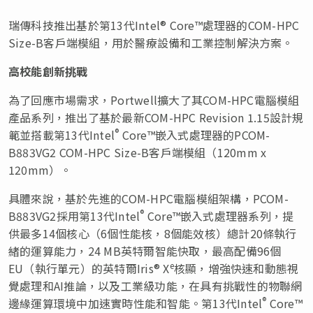
瑞傳科技推出基於第13代Intel® Core™處理器的COM-HPC
Size-B客戶端模組，用於醫療設備和工業控制解決方案。
高校能創新挑戰
為了回應市場需求，Portwell擴大了其COM-HPC電腦模組
產品系列，推出了基於最新COM-HPC Revision 1.15設計規
®
範並搭載第13代Intel
Core™嵌入式處理器的PCOM-
B883VG2 COM-HPC Size-B客戶端模組（120mm x
120mm）。
具體來說，基於先進的COM-HPC電腦模組架構，PCOM-
®
B883VG2採用第13代Intel
Core™嵌入式處理器系列，提
供最多14個核心（6個性能核，8個能效核）總計20條執行
緒的運算能力，24 MB英特爾智能快取，最高配備96個
e
EU（執行單元）的英特爾Iris® X
核顯，增強快速和動態視
覺處理和AI推論，以及工業級功能，在具有挑戰性的物聯網
®
邊緣運算環境中加速實時性能和智能。第13代Intel
Core™