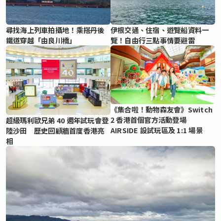
尋找海上列車拍攝地！乘搭丹後
伊根交通、住宿、遊覽船資料一
鐵道穿越「由良川橋」
覽！自由行三點事情要避雷
《集合啦！動物森友會》Switch
2 香港首個官方活動登場
超級瑪利歐兄弟 40 週年試玩會登
AIRSIDE 設試玩區及 1:1 場景
陸沙田 歷史回顧牆首度香港亮
相