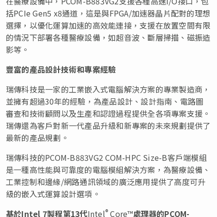
在醫療設備中，PCOM-B883VG2支援各種高速I/O接口，包
括PCIe Gen5 x8通道，這是與FPGA/加速器晶片配對的理想
選擇，以優化運算加速的高效能連接，支援在放置空間有限
的情況下部署各種醫療設備，如超音波、斷層掃描、磁振造
影等。
豐富的產品設計技術和專案經驗
瑞傳科技是一家的工業嵌入式電腦解決方案的專業製造商，
並擁有超過30年的經驗，為產品設計、設計指南、電路圖
審查和技術顧問以及生產和認證過程提供全各項專案支援。
瑞傳還為客戶對新一代產品升級和新專案的未來規劃提供了
最新的產品規劃。
瑞傳科技的PCOM-B883VG2 COM-HPC Size-B客戶端模組
是一種高性能與可靠度的電腦模組解決方案，為醫療設備、
工業控制和邊緣/網路通訊領域的廣泛應用提供了高度可升
級的嵌入式運算設計選項。
®
基於Intel 7
製程第13
代
Intel
Core™
處理器的PCOM-