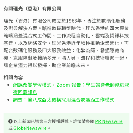
有關理光（香港）有限公司
理光（香港）有限公司成立於1963年，專注於數碼化服務
及辦公解決方案。踏進數碼轉型時代，理光香港的四大專業
範疇涵蓋混合式工作間、工作流程自動化、雲端及資訊科技
基建，以及網絡安全。理光香港近年積極推動企業進化，再
配合數碼化服務及四大服務效益：化繁為簡、發掘隱藏商
機、克服障礙及接納多元，將人員、流程和技術聯繫一起，
讓企業潛力得以發揮，助企業前瞻未來。
相關內容
網課改變學習模式，Zoom 報告：學生誤會老師能於深
夜回覆訊息
調查：逾八成亞太機構採用混合或遙距工作模式
以上新聞已獲第三方授權轉載。詳情請參閱
PR Newswire
或
GlobeNewswire
。