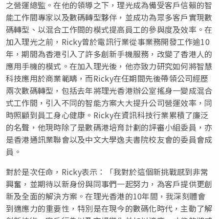
之營運總監。在他的領導之下，理光成為備受客戶信賴的智
能工作間專家以及數碼轉型夥伴，並成功為眾多客戶實現數
碼轉型、以混合工作間的模式提高員工的參與度及效率。在
加入理光之前，Ricky曾於電訊行業從事業務開發工作逾10
年，期間為香港引入了許多創新手機服務，改變了香港人的
應用手機的模式。在加入理光後，他亦致力研究如何將智慧
科技應用於商業範疇，而Ricky在任期間先後帶領公司經歷
兩次數碼轉型，包括去年將理光香港辦公室搖身一變成混合
式工作間，引入不同的智能方案大大提升公司營運效率，同
時照顧到員工身心健康。Ricky在資訊科技行業累積了廉泛
的名聲，他現時除了是數碼港培育計劃的評審小組委員，亦
是香港通訊業聯會以及中文大學逸夫書院校友會的委員會成
員。
對於是次任命，Ricky表示：「我對於這個新挑戰感到非常
興奮，並期待以新身份與同事們一起努力，為客戶提供更創
新及全面的解決方案。在理光香港的10年間，我深刻體會
到適應力的重要性，特別是在現今的數碼化時代，主動了解