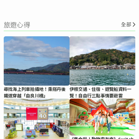
旅遊心得
全部
尋找海上列車拍攝地！乘搭丹後
伊根交通、住宿、遊覽船資料一
鐵道穿越「由良川橋」
覽！自由行三點事情要避雷
《集合啦！動物森友會》Switch