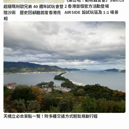
2 香港首個官方活動登場
超級瑪利歐兄弟 40 週年試玩會登
AIRSIDE 設試玩區及 1:1 場景
陸沙田 歷史回顧牆首度香港亮
相
天橋立必去景點一覽！附多種交通方式輕鬆規劃行程