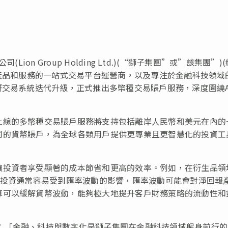
(Lion Group Holding Ltd.)(“獅子集團”或”該集團”)
泛產品和服務的一站式交易平台運營商，以及專注於金融科技領域
研交易系統迭代升級，正式推出多幣種交易賬戶服務，深度圍繞A
上線的多幣種交易賬戶服務將支持包括離岸人民幣和美元在內的
同的貨幣賬戶，為全球各類用戶提供更專業且更智慧化的投資工
讓投資者享受顯著的成本節省和更高的效率。例如，在衍生品領
的投資通常容易受到匯率波動的影響，匯率波動可能會對淨回報
算可以緩解貨幣波動，能夠極大地提升客戶財務策略的流動性和
：「金融、科技與數字化是獅子集團在金融科技領域躬身前行的