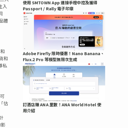
使用 SMTOWN App 連接手燈中控及獲得
注入
Passport / Rally 電子印章
同
品體
品和
Adobe Firefly 限時優惠！Nano Banana、
期貨和
Flux.2 Pro 等模型無限次生成
導私
果可
「估
訂酒店賺 ANA 里數！ANA World Hotel 使
潛
用介紹
計
的影