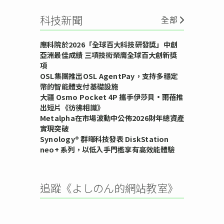
科技新聞
全部
應科院於2026「全球百大科技研發獎」中創
亞洲最佳成績 三項技術榮膺全球百大創新獎
項
OSL集團推出OSL AgentPay，支持多穩定
幣的智能體支付基礎設施
大疆 Osmo Pocket 4P 攜手伊莎貝•雨蓓推
出短片《彷彿相識》
Metalpha在市場波動中公佈2026財年總資產
實現突破
Synology® 群暉科技發表 DiskStation
neo+ 系列，以低入手門檻享有高效能體驗
追蹤《よしのん的網站教室》