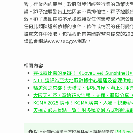
響；行業內的競爭；政府對我們經營行業的政策與
設。獅子控股警告上述因素不具排他性。獅子控股
效。獅子集團控股不承擔或接受任何義務或承諾公
任何此類陳述所依據的事件、條件或情況的任何變
披露文件中獲取，包括我們向美國證監會提交的20
證監會網站www.sec.gov獲取。
相關內容
尋找露比醬的足跡！《LoveLive! Sunshine!
NTT 獲評為亞太地區數據中心營運及管理供應
暢遊海之京都！天橋立、伊根舟屋、海上列車
大阪天神祭 / 奉納花火流程、交通、體驗分享（附
KGMA 2025 情報！KGMA 購票、入場、視野參
天橋立必去景點一覽！附多種交通方式輕鬆規
以上新聞已獲第三方授權轉載。詳情請參閱
PR News