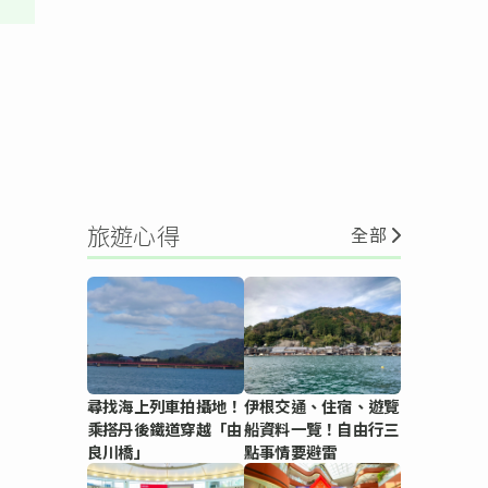
旅遊心得
全部
尋找海上列車拍攝地！
伊根交通、住宿、遊覽
乘搭丹後鐵道穿越「由
船資料一覽！自由行三
良川橋」
點事情要避雷