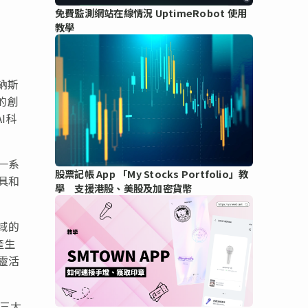
免費監測網站在線情況 UptimeRobot 使用
教學
(納斯
的創
I科
一系
股票記帳 App 「My Stocks Portfolio」教
具和
學 支援港股、美股及加密貨幣
域的
產生
靈活
三大