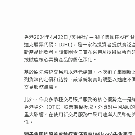
香港2024年4月22日 /美通社/ — 獅子集團控股有限公司
達克股票代碼：LGHL)，是一家為投資者提供廣
新產品開發者。該集團今日宣布采用AI技術驅動自
技賦能核心業務產品的價值深化。
基於原先傳統交易均以港元結算，本次獅子集團新
列貨幣的定價和結算。該系統將實時調整以適應不
交易服務體驗。
此外，作為多幣種交易賬戶服務的核心優勢之一是
香港場外（OTC）股票期權板塊，外資對中國A股
重大影響。在使用新交易服務中采用離岸人民幣結
性。
獅子集團控股首席執行官汪春寧
(Wilson)先生表示