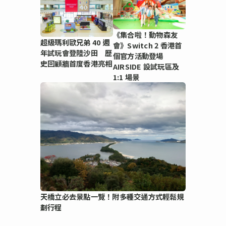
《集合啦！動物森友
超級瑪利歐兄弟 40 週
會》Switch 2 香港首
年試玩會登陸沙田 歷
個官方活動登場
史回顧牆首度香港亮相
AIRSIDE 設試玩區及
1:1 場景
天橋立必去景點一覽！附多種交通方式輕鬆規
劃行程