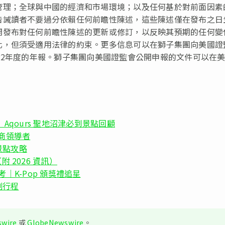
管理；全球與中國的經濟和市場環境；以及任何基於對前面因素
告誡讀者不要過分依賴任何前瞻性陳述，這些陳述僅在發布之日
開發布對任何前瞻性陳述的更新或修訂，以反映其預期的任何變
化，但須受適用法律的約束。更多信息可以在獅子集團向美國證
22年度的年報。獅子集團向美國證監會公開申報的文件可以在
!》 Aqours 聖地沼津必到景點回顧
商領導者
景點攻略
 2026 資訊）
考｜K-Pop 頒獎禮追星
劃行程
wire
或
GlobeNewswire
。