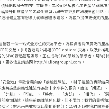
，積極把握AI帶來的行業機會，為公司各項核心業務產品與服務
大幅提升相應產品的差異化競爭力與帶來更多市場增量盈利點。
打造穩健且富有想象力的業務體系建設，為客戶提供更優質的產
L)運營著一個一站式全方位的交易平台，為投資者提供廣泛的產
FD)交易，(iii)香港場外期權(OTC options)交易，以及(iv)
SPAC發起管理團隊，正在成為SPAC領域的領導者，幫助引
訪問 http://ir.liongrouphl.com。
中「安全港」條款含義內的「前瞻性陳述」。獅子控股的實際結
不應將這些前瞻性陳述作為對未來事件的預測。諸如「期望」、
、「計劃」、「可能」、「將會」、「應該」 、「相信」、「
類前瞻性陳述。這些前瞻性陳述包括，但不限於：我們的目標和
況；對未來營收與支出變化的預計；COVID-19對我們業務