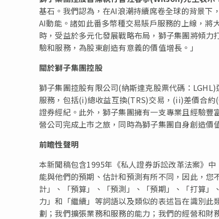
基石。我們認為，在AI浪潮持續席卷全球的背景下
AI動能。諸如此番多幣種交易賬戶服務的上線，將
時，受益於多元化發展戰略布局，獅子集團將傾力
驗和服務，為股東創造有意義的價值增長。」
關於獅子集團控股
獅子集團控股有限公司(納斯達克股票代碼：LGH
服務，包括(i)總收益互換(TRS)交易，(ii)差價合約(C
證券經紀。此外，獅子集團擁有一支專業且經驗豐富的
營公司完成上市之旅，同時為獅子集團自身創造價值。更多信息請
前瞻性聲明
本新聞稿包含1995年《私人證券訴訟改革法案》
能與他們的預期、估計和預測有所不同，因此，您
計」、「預算」、「預測」、「預期」、「打算」
力」和「繼續」等詞語以及類似的表述旨在識別此
劃；我們擴張業務和服務的能力；我們的經營和財務狀