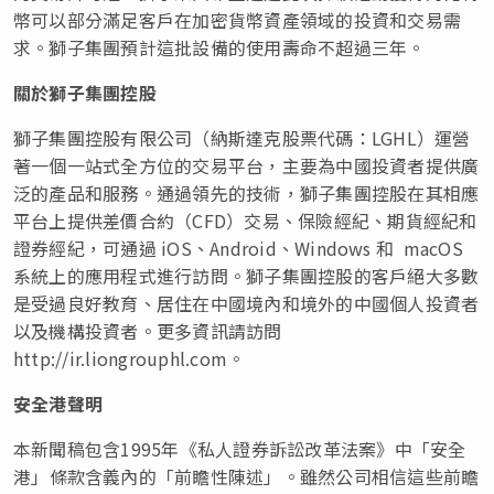
幣可以部分滿足客戶在加密貨幣資產領域的投資和交易需
求。獅子集團預計這批設備的使用壽命不超過三年。
關於獅子集團控股
獅子集團控股有限公司（納斯達克股票代碼：LGHL）運營
著一個一站式全方位的交易平台，主要為中國投資者提供廣
泛的產品和服務。通過領先的技術，獅子集團控股在其相應
平台上提供差價合約（CFD）交易、保險經紀、期貨經紀和
證券經紀，可通過 iOS、Android、Windows 和 macOS
系統上的應用程式進行訪問。獅子集團控股的客戶絕大多數
是受過良好教育、居住在中國境內和境外的中國個人投資者
以及機構投資者。更多資訊請訪問
http://ir.liongrouphl.com。
安全港聲明
本新聞稿包含1995年《私人證券訴訟改革法案》中
「
安全
港
」
條款含義內的
「
前瞻性陳述
」
。雖然公司相信這些前瞻