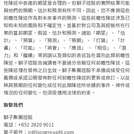
性陳述中表達的期望是合理的，但獅子控股的實際結果可能
與他們的預期、估計和預測有所不同，因此，您不應將這些
前瞻性陳述作為對未來事件的預測。這些前瞻性陳述涉及已
知和未知的風險和不確定性，並基於對公司及其經營所在行
業的當前期望、假設、估計和預測。諸如
「
期望
」
、
「
估
計
」
、
「
預算
」
、
「
預測
」
、
「
預期
」
、
「
打算
」
、
「
計
畫
」
、
「
可能
」
、
「
將會
」
、
「
應該
」
、
「
相信
」
、
「
潛
力
」
和
「
繼續
」
等詞語以及類似的表述旨在識別此類前瞻性
陳述。獅子控股告誡讀者不要過分依賴任何前瞻性陳述，這
些陳述僅在發佈之日生效。獅子集團控股不承擔或接受任何
義務或承諾公開發佈對任何前瞻性陳述的更新或修訂，以反
映其預期的任何變化或任何此類陳述所依據的事件、條件或
情況的任何變化，但須受適用法律的約束。
聯繫我們
獅子集團控股
電話：+852 2820 9011
電子郵件：
ir@liongrouphl.com