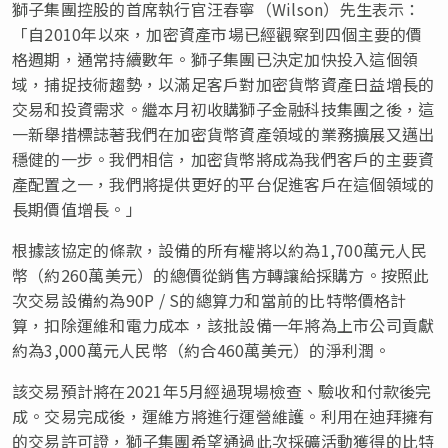
獅子集團控股的首席執行官汪春寧（Wilson）先生表示：
「
自2010年以來，加密資產市場已經觀察到四個主要的價
格週期，通常持續數年。獅子集團已決定加快投入這個領
域，捕捉技術趨勢，以滿足客戶對加密貨幣資產日益增長的
交易和投資需求。繼本月初收購獅子金融科技集團之後，這
一新舉措標誌著我們在加密貨幣資產領域的業務擴展又邁出
穩健的一步。我們相信，加密貨幣將成為我們客戶的主要資
產配置之一，我們將提供更好的平台促進客戶在這個領域的
長期價值增長。
」
根據該協定的條款，設備的所有權將以約為1,700萬元人民
幣（約260萬美元）的
總價從
銷售方轉讓給採購方。按照此
次交易設備約為90P / S的總算力和當前的比特幣價格計
算，扣除運維和電力成本，該批設備一年將為上市公司貢獻
約為3,000萬元人民幣（約合460萬美元）的淨利潤。
該交易預計將在2021年5月經過現場檢查、驗收和付款後完
成。交易完成後，運維方將進行運營維護。利用在迪拜擁有
的交易許可證，獅子集團希望通過此次採礦活動獲得的比特