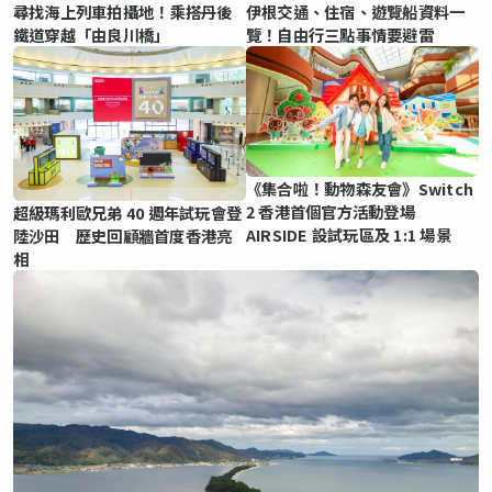
尋找海上列車拍攝地！乘搭丹後
伊根交通、住宿、遊覽船資料一
鐵道穿越「由良川橋」
覽！自由行三點事情要避雷
《集合啦！動物森友會》Switch
2 香港首個官方活動登場
超級瑪利歐兄弟 40 週年試玩會登
AIRSIDE 設試玩區及 1:1 場景
陸沙田 歷史回顧牆首度香港亮
相