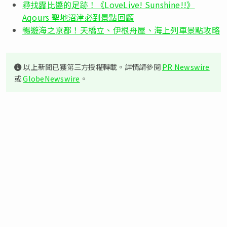
尋找露比醬的足跡！《LoveLive! Sunshine!!》
Aqours 聖地沼津必到景點回顧
暢遊海之京都！天橋立、伊根舟屋、海上列車景點攻略
以上新聞已獲第三方授權轉載。詳情請參閱
PR Newswire
或
GlobeNewswire
。