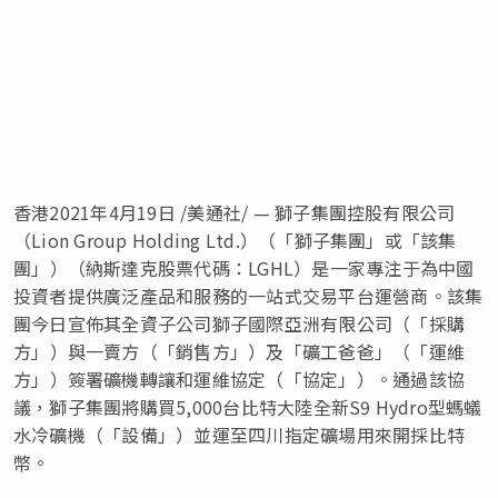
香港2021年4月19日 /美通社/ — 獅子集團控股有限公司
（Lion Group Holding Ltd.）（
「
獅子集團
」
或
「
該集
團
」
）（納斯達克股票代碼：LGHL）是一家專注于為中國
投資者提供廣泛產品和服務的一站式交易平台運營商。該集
團今日宣佈其全資子公司獅子國際亞洲有限公司（
「
採購
方
」
）與一賣方（
「
銷售方
」
）及
「
礦工爸爸
」
（
「
運維
方
」
）簽署礦機轉讓和運維協定（
「
協定
」
）。通過該協
議，獅子集團將購買5,000台比特大陸全新S9 Hydro型螞蟻
水冷礦機（
「
設備
」
）並運至四川指定礦場用來開採比特
幣。