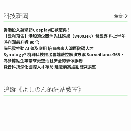
科技新聞
全部
香港投入萬聖節Cosplay狂歡慶典！
【盈利預告】港股澳企亞洲先鋒娛樂（8400.HK）發盈喜 料上半年
淨利潤飆升近 90 倍
騰訊雲推動 AI 普及應用 培育未來大灣區數碼人才
Synology® 群暉科技推出雲端監控解決方案 Surveillance365，
為多據點企業帶來更靈活且安全的影像服務
愛普科技深化國際人才布局 延攬前高通副總裁張堅
追蹤《よしのん的網站教室》