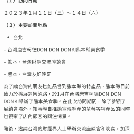
（１）訪問日期
２０２３年１月１１日（三）～１４日（六）
（２）主要訪問地點
台北
– 台灣唐吉軻德DON DON DONKI熊本縣美食季
– 熊本・台灣財經交流座談會
– 熊本・台灣友好晚宴
為了讓台灣的朋友也能品嘗到熊本縣的特產品，熊本縣目前
致力於擴展銷售通路，於1月在台灣唐吉軻德DON DON
DONKI舉辦了熊本美食季。在此次訪問期間，除了參觀了
展銷會場外，知事親自推銷宣傳縣產的草莓等特產品的同時
也視察了店內顧客的關注情景。
隨後，邀請台灣的財經界人士舉辦交流座談會和晚宴，加深