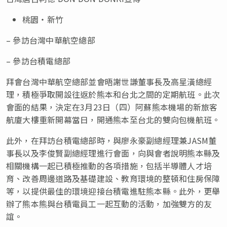
桃園・新竹
– 參訪台灣中華航空總部
– 參訪台積電總部
拜會台灣中華航空總部並會晤謝世謙董事長及高星潢總經
理，積極爭取開設往返於熊本和台北之間的定期航班。此次
會面的結果，決定在3月23日（四）阿蘇熊本機場的新旅客
航廈大樓重新開幕當日，開通熊本至台北的雙向包機航班。
此外，在拜訪台積電總部時，與廖永豪副總經理兼JASM董
事長以及李俊賢副總經理進行會面，向與會者說明熊本縣及
相關機構一起已積極推動的各項措施，包括半導體人才培
育、改善周邊道路及基礎建設、教育環境的整頓和住房保障
等，以提供最佳的環境迎接台積電進駐熊本縣。此外，更舉
辦了熊本熊與台積電員工一起互動的活動，加強雙方的友
誼。