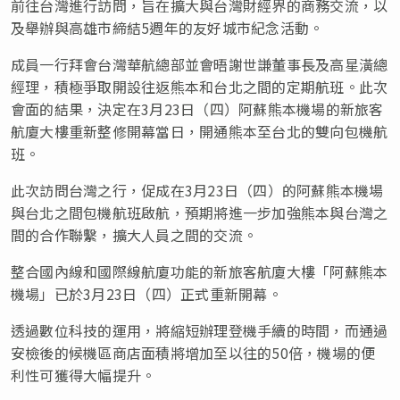
前往台灣進行訪問，旨在擴大與台灣財經界的商務交流，以
及舉辦與高雄市締結5週年的友好城市紀念活動。
成員一行拜會台灣華航總部並會晤謝世謙董事長及高星潢總
經理，積極爭取開設往返熊本和台北之間的定期航班。此次
會面的結果，決定在3月23日（四）阿蘇熊本機場的新旅客
航廈大樓重新整修開幕當日，開通熊本至台北的雙向包機航
班。
此次訪問台灣之行，促成在3月23日（四）的阿蘇熊本機場
與台北之間包機航班啟航，預期將進一步加強熊本與台灣之
間的合作聯繫，擴大人員之間的交流。
整合國內線和國際線航廈功能的新旅客航廈大樓「阿蘇熊本
機場」已於3月23日（四）正式重新開幕。
透過數位科技的運用，將縮短辦理登機手續的時間，而通過
安檢後的候機區商店面積將增加至以往的50倍，機場的便
利性可獲得大幅提升。