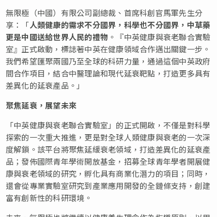
無限極（中國）有限公司副總裁、首席科創官馬軍先生分
享：「
人類健康的需求不分國界，科學也不分國界，中草藥
更是中國送給世界人民的禮物
。『中英健康與衰老聯合實驗
室』正式啟動，標誌著中英在健康領域合作邁出關鍵一步。
我們希望匯聚兩國乃至全球的科研力量，通過這個中英政府
間合作項目，結合中醫理論和現代延衰靶點，打造更多具有
差異化的延衰產品。」
聚焦延衰，展望未來
「中英健康與衰老聯合實驗室」的正式開啟，不僅是對科學
探索的一次重大推進，更是對全球人類健康與衰老的一次深
度解鎖。該平台將聚焦延緩衰老領域，打造差異化的延衰產
品；發佈國際青年學術開放基金，招募全球青年學者開展健
康與衰老領域的研究，孵化具有商業化潛力的項目；同時，
還會從專業實驗室研究到產業應用開發的全鏈條支持，創建
富有創新性的科研環境。