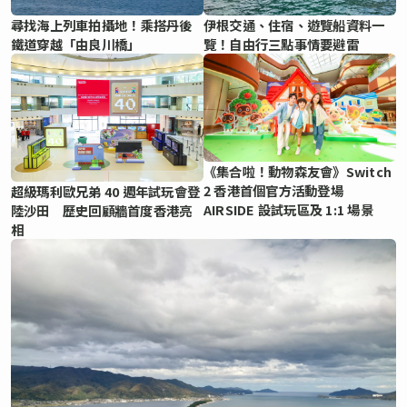
尋找海上列車拍攝地！乘搭丹後
伊根交通、住宿、遊覽船資料一
鐵道穿越「由良川橋」
覽！自由行三點事情要避雷
《集合啦！動物森友會》Switch
2 香港首個官方活動登場
超級瑪利歐兄弟 40 週年試玩會登
AIRSIDE 設試玩區及 1:1 場景
陸沙田 歷史回顧牆首度香港亮
相