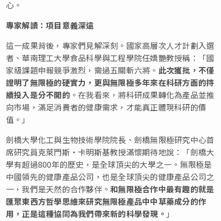
心。
專家解讀：項目意義深遠
這一成果背後，專家們見解深刻。國家高層次人才計劃入選
者、華南理工大學食品科學與工程學院任嬌艷教授稱：「國
家級課題申報競爭激烈，需過五關斬六將。
此次獲批，不僅
證明了無限極的硬實力，更與無限極多年來在科研方面的持
續投入是分不開的
。在我看來，將科研成果轉化為產品並推
向市場，滿足消費者的健康需求，才能真正體現科研的價
值。」
劍橋大學化工與生物技術學院院長、劍橋無限極研究中心首
席研究員克萊門斯‧卡明斯基教授滿懷期待地說：「劍橋大
學有超過800年的歷史，是全球頂尖的大學之一。無限極是
中國領先的健康產品公司，也是全球頂尖的健康產品公司之
一，我們是天然的合作夥伴。
和無限極合作中最有趣的就是
匯聚東西方哲學思維來研究無限極產品中中草藥成分的作
用，正是這種協同為我們帶來新的科學發現。
」