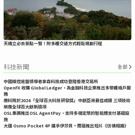
天橋立必去景點一覽！附多種交通方式輕鬆規劃行程
科技新聞
全部
中國線控底盤領導者拿森科技成功登陸香港交易所
OpenFX 收購 Global Ledger，為金融科技企業推出多幣種帳戶服
務
應科院於2026「全球百大科技研發獎」中創亞洲最佳成績 三項技術
榮膺全球百大創新獎項
OSL集團推出OSL AgentPay，支持多穩定幣的智能體支付基礎設
施
大疆 Osmo Pocket 4P 攜手伊莎貝•雨蓓推出短片《彷彿相識》