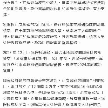
強強攜手，在延衰領域集中發力，推進中草藥與現代方法融
合的創新實踐，為中醫藥的現代化和國際化進程提供有力支
撐。
無限極此次牽頭的項目獲批，得益於多年在科研領域的深厚
積累。自十年前無限極與劍橋大學、華南理工大學開啟合
作，便專注於延緩衰老領域研究，歷經數年鑽研，積累大量
科研數據與成果，為項目申報奠定堅實基礎。
2023 年 12 月，無限極牽頭，聯合兩所高校向國家科技部
提交 「國家重點研發計劃」 項目申請，經過形式審查、專
家答辯和兩國政府磋商的層層審核，最終在2024年底成功
獲批！
國家級課題的申報競爭非常激烈，此次政府間國際合作的項
目，總共設立了 12 個指南方向，支持中國與 16 個國家和
地區開展科技合作。全國僅 35 個項目獲批，企業牽頭項目
更是僅有 3 個，
而整個食品健康領域，只有無限極一家。
無
限極成功突圍，彰顯其強大科研實力與持續投入科研的決