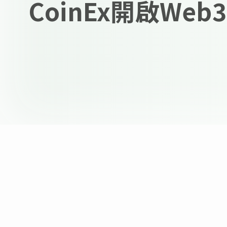
CoinEx開啟We