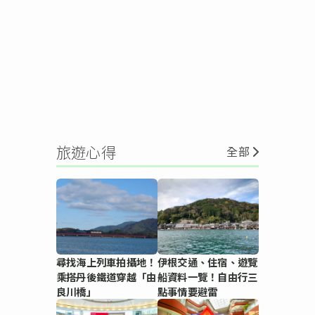
旅遊心得
全部
尋找海上列車拍攝地！
伊根交通、住宿、遊覽
乘搭丹後鐵道穿越「由
船資料一覽！自由行三
良川橋」
點事情要避雷