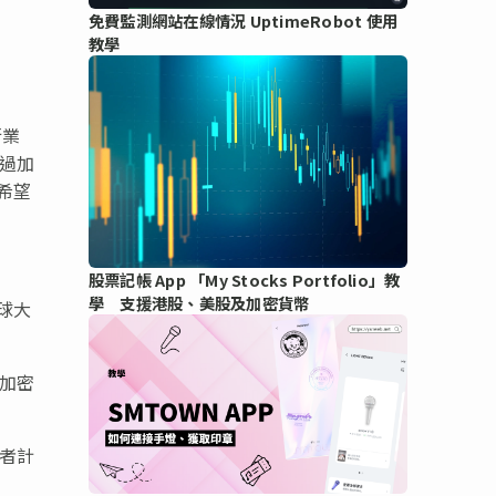
免費監測網站在線情況 UptimeRobot 使用
教學
行業
通過加
希望
股票記帳 App 「My Stocks Portfolio」教
學 支援港股、美股及加密貨幣
球大
為加密
造者計