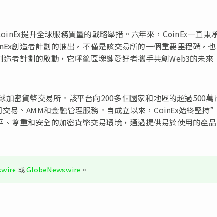
oinEx提升全球服務質量的戰略舉措。六年來，CoinEx一直秉
inEx創造者計劃的推出，不僅是該交易所的一個重要里程碑，
x創造者計劃的啟動，它呼籲區塊鏈愛好者攜手共創Web3的未來
的全球加密貨幣交易所。該平台向200多個國家和地區的超過500萬
易、AMM和金融管理服務。自成立以來，CoinEx始終堅持
個公平、尊重和安全的加密貨幣交易環境，通過提供易於使用的產
wire
或
GlobeNewswire
。