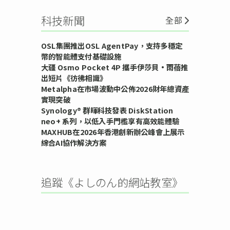
科技新聞
全部
OSL集團推出OSL AgentPay，支持多穩定
幣的智能體支付基礎設施
大疆 Osmo Pocket 4P 攜手伊莎貝•雨蓓推
出短片《彷彿相識》
Metalpha在市場波動中公佈2026財年總資產
實現突破
Synology® 群暉科技發表 DiskStation
neo+ 系列，以低入手門檻享有高效能體驗
MAXHUB在2026年香港創新辦公峰會上展示
綜合AI協作解決方案
追蹤《よしのん的網站教室》