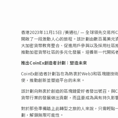
香港
2023年11月15日
/美通社/ — 全球領先交易所
開啟了一段激動人心的旅程。該計劃由數百萬美元資
大加密貨幣教育整合、促進用戶參與以及採用社區
推動加密貨幣社區的多元化發展，培養新一代開拓
推出
CoinEx創造者計劃：塑造未來
CoinEx創造者計劃旨在為熱衷於Web3和區塊鏈
使，推動創新並塑造平台的未來。
該計劃向熱衷於創造的區塊鏈愛好者發出號召，與C
貨幣行業的發展做出貢獻，而且要成為具有持久影
對於那些準備踏上此轉型之旅的人來說，只需輕點一
劃，解鎖無限可能性。