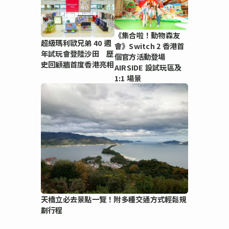
《集合啦！動物森友
超級瑪利歐兄弟 40 週
會》Switch 2 香港首
年試玩會登陸沙田 歷
個官方活動登場
史回顧牆首度香港亮相
AIRSIDE 設試玩區及
1:1 場景
天橋立必去景點一覽！附多種交通方式輕鬆規
劃行程