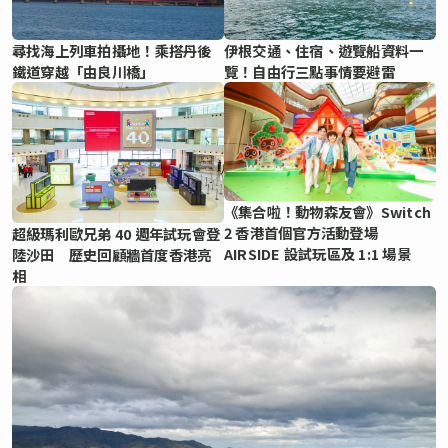
尋找海上列車拍攝地！乘搭丹後
伊根交通、住宿、遊覽船資料一
鐵道穿越「由良川橋」
覽！自由行三點事情要避雷
《集合啦！動物森友會》Switch
2 香港首個官方活動登場
超級瑪利歐兄弟 40 週年試玩會登
AIRSIDE 設試玩區及 1:1 場景
陸沙田 歷史回顧牆首度香港亮
相