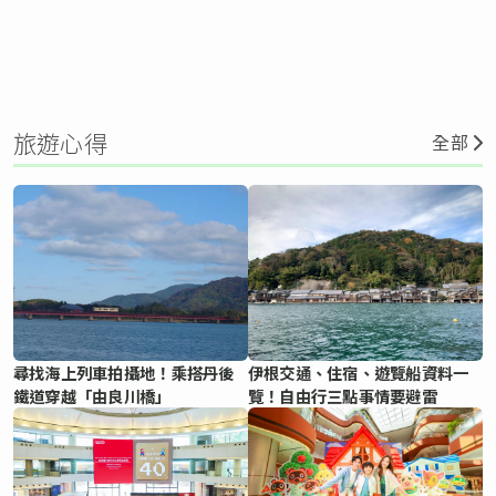
旅遊心得
全部
尋找海上列車拍攝地！乘搭丹後
伊根交通、住宿、遊覽船資料一
鐵道穿越「由良川橋」
覽！自由行三點事情要避雷