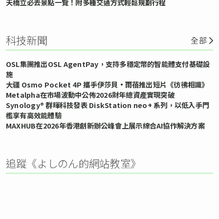
天橋立必去景點一覽！附多種交通方式輕鬆規劃行程
科技新聞
全部
OSL集團推出OSL AgentPay，支持多穩定幣的智能體支付基礎設
施
大疆 Osmo Pocket 4P 攜手伊莎貝•雨蓓推出短片《彷彿相識》
Metalpha在市場波動中公佈2026財年總資產實現突破
Synology® 群暉科技發表 DiskStation neo+ 系列，以低入手門
檻享有高效能體驗
MAXHUB在2026年香港創新辦公峰會上展示綜合AI協作解決方案
追蹤《よしのん的網站教室》