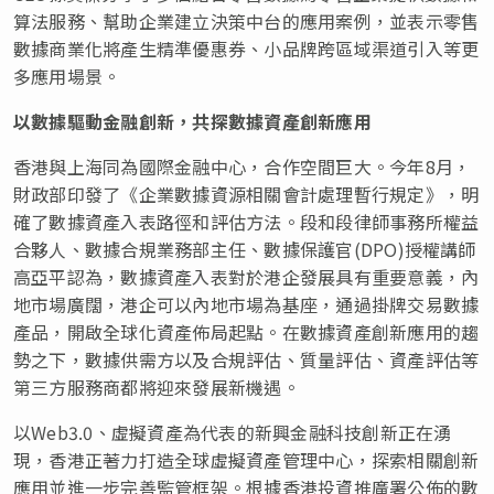
算法服務、幫助企業建立決策中台的應用案例，並表示零售
數據商業化將產生精準優惠券、小品牌跨區域渠道引入等更
多應用場景。
以數據驅動金融創新，共探數據資產創新應用
香港與上海同為國際金融中心，合作空間巨大。今年8月，
財政部印發了《企業數據資源相關會計處理暫行規定》，明
確了數據資產入表路徑和評估方法。段和段律師事務所權益
合夥人、數據合規業務部主任、數據保護官(DPO)授權講師
高亞平認為，數據資產入表對於港企發展具有重要意義，內
地市場廣闊，港企可以內地市場為基座，通過掛牌交易數據
產品，開啟全球化資產佈局起點。在數據資產創新應用的趨
勢之下，數據供需方以及合規評估、質量評估、資產評估等
第三方服務商都將迎來發展新機遇。
以Web3.0、虛擬資產為代表的新興金融科技創新正在湧
現，香港正著力打造全球虛擬資產管理中心，探索相關創新
應用並進一步完善監管框架。根據香港投資推廣署公佈的數