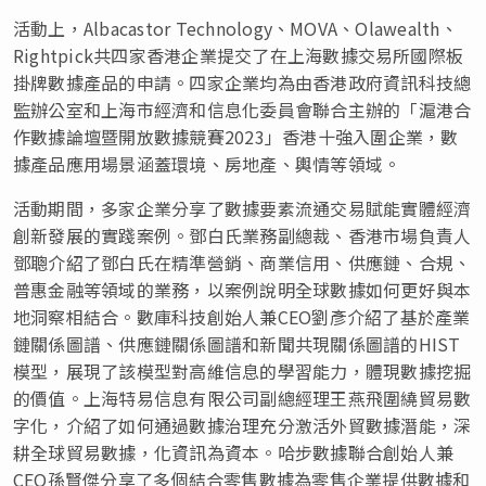
活動上，Albacastor Technology、MOVA、Olawealth、
Rightpick共四家香港企業提交了在上海數據交易所國際板
掛牌數據產品的申請。四家企業均為由香港政府資訊科技總
監辦公室和上海市經濟和信息化委員會聯合主辦的「滬港合
作數據論壇暨開放數據競賽2023」香港十強入圍企業，數
據產品應用場景涵蓋環境、房地產、輿情等領域。
活動期間，多家企業分享了數據要素流通交易賦能實體經濟
創新發展的實踐案例。鄧白氏業務副總裁、香港市場負責人
鄧聰介紹了鄧白氏在精準營銷、商業信用、供應鏈、合規、
普惠金融等領域的業務，以案例說明全球數據如何更好與本
地洞察相結合。數庫科技創始人兼CEO劉彥介紹了基於產業
鏈關係圖譜、供應鏈關係圖譜和新聞共現關係圖譜的HIST
模型，展現了該模型對高維信息的學習能力，體現數據挖掘
的價值。上海特易信息有限公司副總經理王燕飛圍繞貿易數
字化，介紹了如何通過數據治理充分激活外貿數據潛能，深
耕全球貿易數據，化資訊為資本。哈步數據聯合創始人兼
CEO孫賢傑分享了多個結合零售數據為零售企業提供數據和