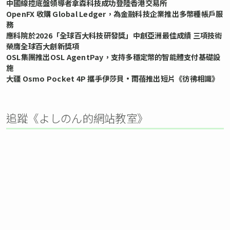
中國線控底盤領導者拿森科技成功登陸香港交易所
OpenFX 收購 Global Ledger，為金融科技企業推出多幣種帳戶服
務
應科院於2026「全球百大科技研發獎」中創亞洲最佳成績 三項技術
榮膺全球百大創新獎項
OSL集團推出OSL AgentPay，支持多穩定幣的智能體支付基礎設
施
大疆 Osmo Pocket 4P 攜手伊莎貝•雨蓓推出短片《彷彿相識》
追蹤《よしのん的網站教室》