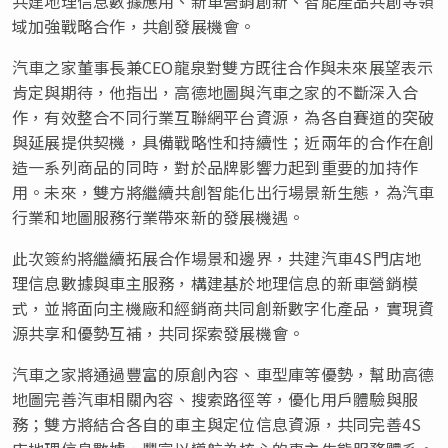
共建地理信息數據應用、新車營銷創新、智能產品共創等領
域加強戰略合作，共創發展機會。
汽車之家董事長兼CEO龍泉對雙方既往合作與未來展望表示
肯定與期待，他指出，高德地圖與汽車之家的不斷深入合
作，有效整合不同行業互聯網平台資源，為各自賽道的突破
與延展提供契機，具備戰略性和持續性；近兩年的合作在創
造一系列商品的同時，對於品牌影響力起到重要的加持作
用。未來，雙方將繼續共創智能化出行場景新生態，為汽車
行業和地圖服務行業帶來新的發展機遇。
此次簽約將繼續拓展合作場景和邊界，共建汽車4S門店地
理信息數據與車主服務，構建基於地理信息的新車營銷模
式，並將面向主機廠和經銷商共同創新數字化產品，實現資
源共享和優勢互補，共同探索發展機會。
汽車之家將通過豐富的原創內容、車型庫等優勢，幫助高德
地圖完善汽車相關內容、搜索路徑等，優化用戶體驗與服
務；雙方將結合各自的車主與定位信息資源，共同完善4S