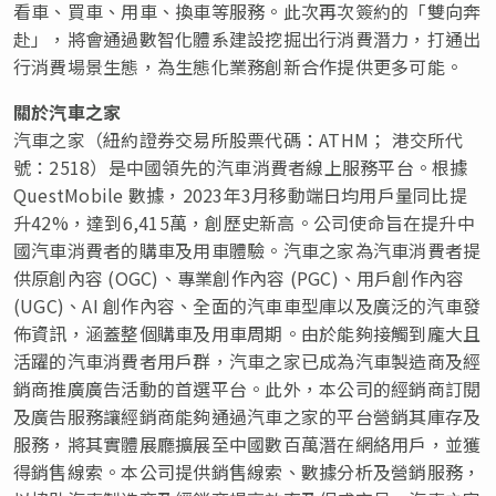
看車、買車、用車、換車等服務。此次再次簽約的「雙向奔
赴」，將會通過數智化體系建設挖掘出行消費潛力，打通出
行消費場景生態，為生態化業務創新合作提供更多可能。
關於汽車之家
汽車之家（紐約證券交易所股票代碼：ATHM； 港交所代
號：2518）是中國領先的汽車消費者線上服務平台。根據
QuestMobile 數據，2023年3月移動端日均用戶量同比提
升42%，達到6,415萬，創歷史新高。公司使命旨在提升中
國汽車消費者的購車及用車體驗。汽車之家為汽車消費者提
供原創內容 (OGC)、專業創作內容 (PGC)、用戶創作內容
(UGC)、AI 創作內容、全面的汽車車型庫以及廣泛的汽車發
佈資訊，涵蓋整個購車及用車周期。由於能夠接觸到龐大且
活躍的汽車消費者用戶群，汽車之家已成為汽車製造商及經
銷商推廣廣告活動的首選平台。此外，本公司的經銷商訂閱
及廣告服務讓經銷商能夠通過汽車之家的平台營銷其庫存及
服務，將其實體展廳擴展至中國數百萬潛在網絡用戶，並獲
得銷售線索。本公司提供銷售線索、數據分析及營銷服務，