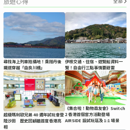
旅遊心得
全部
尋找海上列車拍攝地！乘搭丹後
伊根交通、住宿、遊覽船資料一
鐵道穿越「由良川橋」
覽！自由行三點事情要避雷
《集合啦！動物森友會》Switch
2 香港首個官方活動登場
超級瑪利歐兄弟 40 週年試玩會登
AIRSIDE 設試玩區及 1:1 場景
陸沙田 歷史回顧牆首度香港亮
相