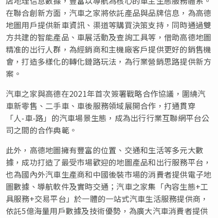
店地理信息數據，豐富以導航為核心的車主生態服務體系。
在聯合創新方面，汽車之家將依託產品與品牌信息，為高德
地圖用戶提供新車資訊、渠道等購買決策支持，同時通過雙
方共建的智能產品、車展活動及查詢工具等，借助高德地圖
精准的出行人群，為經銷商和主機廠客戶提供更好的銷售機
會，打造多樣化的轉化鏈路玩法，為行業營銷思路提供新方
案。
汽車之家與高德在2021年首次簽署戰略合作協議，圍繞汽
車新零售、二手車、車後服務領域展開合作，打通貫穿
「人-車-路」的汽車場景生態，成為出行行業互聯網平台公
司之間的合作典範。
此外，高德地圖擁有豐富的位置、交通和生活等多元大數
據，成功打造了最受市場歡迎的地圖產品和出行服務平台，
也為國內外汽車生產商和中國後裝市場的消費者提供電子地
圖數據、導航軟件及實時交通；汽車之家集「內容生態+工
具服務+交易平台」於一體的一站式汽車生活服務提供商，
依託5億海量用戶數據及技術優勢，為廣大汽車消費者提供