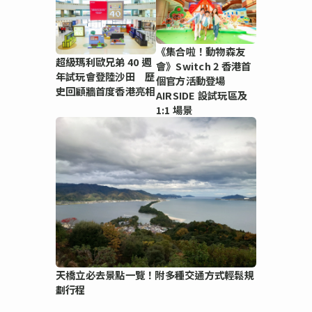
《集合啦！動物森友
超級瑪利歐兄弟 40 週
會》Switch 2 香港首
年試玩會登陸沙田 歷
個官方活動登場
史回顧牆首度香港亮相
AIRSIDE 設試玩區及
1:1 場景
天橋立必去景點一覽！附多種交通方式輕鬆規
劃行程