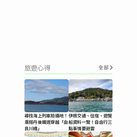
旅遊心得
全部
尋找海上列車拍攝地！
伊根交通、住宿、遊覽
乘搭丹後鐵道穿越「由
船資料一覽！自由行三
良川橋」
點事情要避雷