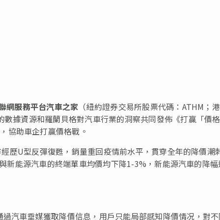
聯網服務平台汽車之家
（紐約證券交易所股票代碼：ATHM；
大的數據資源和羅蘭貝格對汽車行業的洞察共同發佈《打贏「價
》，協助車企打贏價格戰。
國車市經歷U型反彈復甦，銷量重回疫情前水平，貫穿全年的降價潮
油車與新能源汽車的終端單車均價均下降1-3%，新能源汽車的降幅
通過汽車垂媒獲取降價信息，用戶只能局部感知降價情况，對不