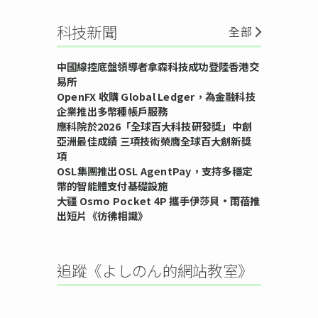
科技新聞
全部
中國線控底盤領導者拿森科技成功登陸香港交
易所
OpenFX 收購 Global Ledger，為金融科技
企業推出多幣種帳戶服務
應科院於2026「全球百大科技研發獎」中創
亞洲最佳成績 三項技術榮膺全球百大創新獎
項
OSL集團推出OSL AgentPay，支持多穩定
幣的智能體支付基礎設施
大疆 Osmo Pocket 4P 攜手伊莎貝•雨蓓推
出短片《彷彿相識》
追蹤《よしのん的網站教室》