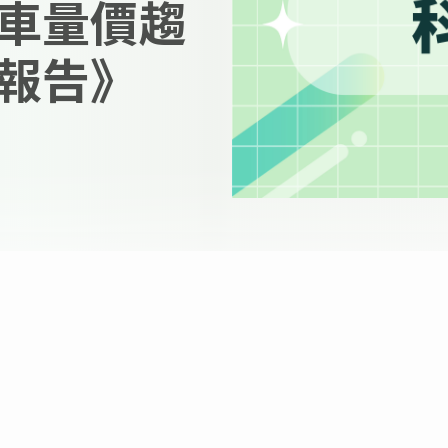
車量價趨
報告》