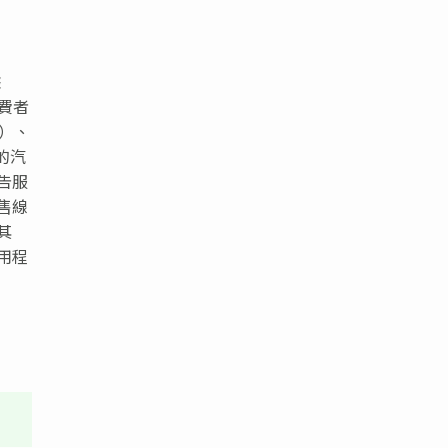
據
消費者
）、
的汽
告服
售線
其
用程