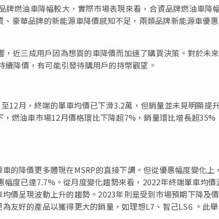
資品牌燃油車降幅較大，實際市場表現來看，合資品牌燃油車降
對合資、豪華品牌的新能源車降價感知不足，兩類品牌新能源車優
影響，近三成用戶因為想買的車降價而加速了購買決策。對於未
會持續降價，有可能引發待購用戶的持幣觀望。
，至12月，終端的單車均價已下滑3.2萬，但銷量並未見明顯提
，燃油車市場12月價格環比下降超7%，銷量環比增長超35%
車的降價更多體現在MSRP的直接下調。但從優惠幅度變化上
惠幅度已達7.7%。從月度變化趨勢來看，2022年終端單車均價
均價呈現波動上升的趨勢。2023年則是受到市場預期下降及
為友好的產品以獲得更大的銷量，如理想L7、智己LS6 。此