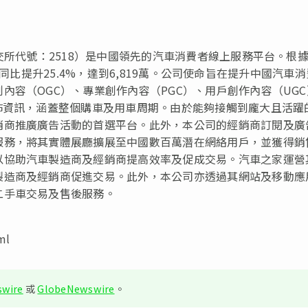
交所代號：2518）是中國領先的汽車消費者線上服務平台。根
用戶量同比提升25.4%，達到6,819萬。公司使命旨在提升中國汽車
內容（OGC）、專業創作內容（PGC）、用戶創作內容（UGC
佈資訊，涵蓋整個購車及用車周期。由於能夠接觸到龐大且活躍
銷商推廣廣告活動的首選平台。此外，本公司的經銷商訂閱及廣
服務，將其實體展廳擴展至中國數百萬潛在網絡用戶，並獲得銷
以協助汽車製造商及經銷商提高效率及促成交易。汽車之家運營
製造商及經銷商促進交易。此外，本公司亦透過其網站及移動應
二手車交易及售後服務。
ml
wire
或
GlobeNewswire
。