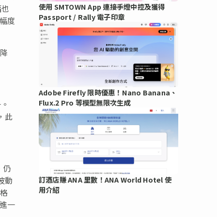
使用 SMTOWN App 連接手燈中控及獲得
幅也
Passport / Rally 電子印章
惠幅度
來降
Adobe Firefly 限時優惠！Nano Banana、
Flux.2 Pro 等模型無限次生成
升。
，此
，仍
波動
訂酒店賺 ANA 里數！ANA World Hotel 使
用介紹
價格
舉進一