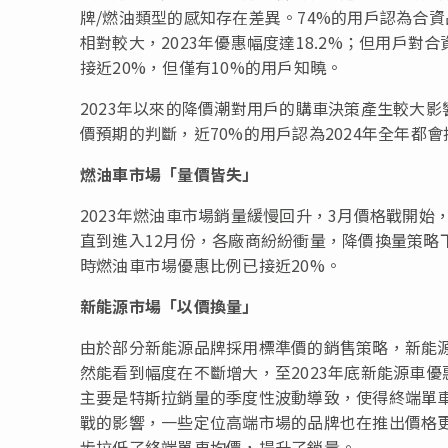
牌/燃油類型的感知存在差異。74%的用戶認為合
相對較大，2023年優惠幅度達18.2%；但用戶
接近20%，但僅有10%的用戶知曉。
2023年以來的降價潮對用戶的購車決策產生較大
價預期的判斷，近70%的用戶認為2024年全年都
燃油車市場「量價皆失」
2023年燃油車市場銷量緩慢回升，3月價格戰開始
直到進入12月份，各廠商紛紛衝量，降價換量策略下
時燃油車市場優惠比例已接近20%。
新能源市場「以價換量」
由於部分新能源品牌採用標準價的銷售策略，新能源
然能看到幅度在不斷增大，至2023年底新能源車優
主要是特斯拉銷量的季度性波動導致，使得終端單車
戰的影響，一些定位高端市場的品牌也在推出價格更
步拉低了終端單車均價，提升了銷量。