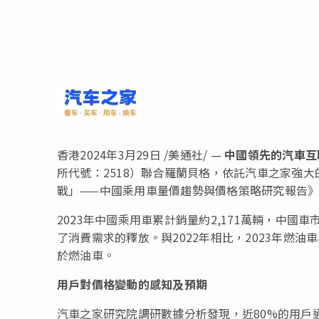
香港
2024年3月29日
/美通社/ —
中國領先的汽車互
所代號：2518）聯合羅蘭貝格，依託汽車之家強
戰」——中國乘用車量價趨勢與價格策略研究報告
2023年中國乘用車累計銷量約2,171萬輛，中
了消費需求的釋放。與2022年相比，2023年燃
於燃油車。
用戶對價格變動的感知及預期
汽車之家研究院調研數據分析發現，近80%的用戶