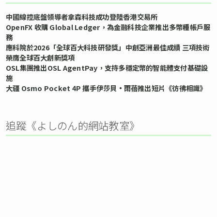
中國線控底盤領導者拿森科技成功登陸香港交易所
OpenFX 收購 Global Ledger，為金融科技企業推出多幣種帳戶服
務
應科院於2026「全球百大科技研發獎」中創亞洲最佳成績 三項技術
榮膺全球百大創新獎項
OSL集團推出OSL AgentPay，支持多穩定幣的智能體支付基礎設
施
大疆 Osmo Pocket 4P 攜手伊莎貝•雨蓓推出短片《彷彿相識》
追蹤《よしのん的網站教室》