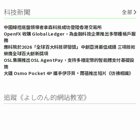
科技新聞
全部
中國線控底盤領導者拿森科技成功登陸香港交易所
OpenFX 收購 Global Ledger，為金融科技企業推出多幣種帳戶服
務
應科院於2026「全球百大科技研發獎」中創亞洲最佳成績 三項技術
榮膺全球百大創新獎項
OSL集團推出OSL AgentPay，支持多穩定幣的智能體支付基礎設
施
大疆 Osmo Pocket 4P 攜手伊莎貝•雨蓓推出短片《彷彿相識》
追蹤《よしのん的網站教室》