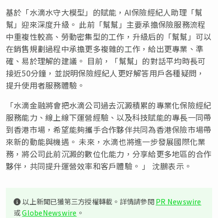
基於「水滴水守大模型」的賦能，AI保險經紀人助理「幫
幫」迎來深度升級。 此前「幫幫」主要承擔保險服務流程
中重複性較高、勞動密集型的工作，升級后的
「幫幫」
可以
在銷售規劃過程中承擔更多複雜的工作，給出更專業、準
確、易於理解的建議。 目前，「幫幫」的對話平均時長可
接近50分鐘，並説明保險經紀人更好解答用戶各種疑問，
提升使用者服務體驗。
「水
滴金融將會把水滴公司過去沉澱積累的專業化保險經紀
服務能力、線上線下運營經驗、以及科技賦能的專長一同帶
到香港市場，希望能夠攜手合作夥伴共同為香港保險市場帶
來新的動能與機遇。 未來，水滴也將進一步發展國際化業
務，將公司此前沉澱的數位化能力，分享給更多地區的合作
夥伴，共同提升運營效率和客戶體驗。 」 沈鵬表示。
以上新聞已獲第三方授權轉載。詳情請參閱
PR Newswire
或
GlobeNewswire
。