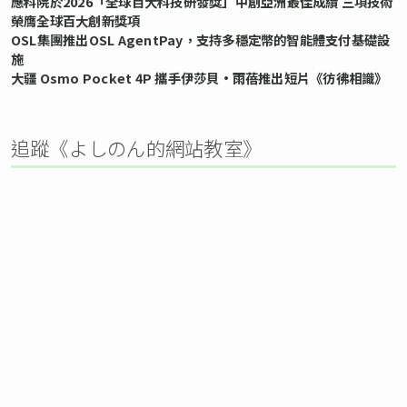
應科院於2026「全球百大科技研發獎」中創亞洲最佳成績 三項技術
榮膺全球百大創新獎項
OSL集團推出OSL AgentPay，支持多穩定幣的智能體支付基礎設
施
大疆 Osmo Pocket 4P 攜手伊莎貝•雨蓓推出短片《彷彿相識》
追蹤《よしのん的網站教室》