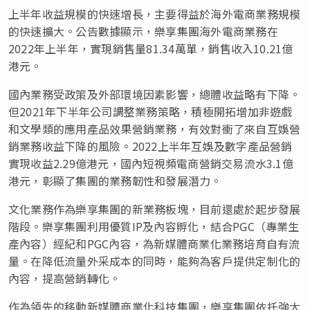
上半年收益規模的快速增長，主要得益於海外電商業務規模
的快速擴大。公告數據顯示，樂享集團海外電商業務在
2022年上半年，實現銷售量81.34萬單，銷售收入10.21億
港元。
國內業務受政策及外部環境因素影響，總體收益略有下降。
但2021年下半年公司調整業務策略，積極開拓增加非遊戲
和文學類的應用產品效果營銷業務，有效對衝了來自互娛營
銷業務收益下降的風險。2022上半年互娛及數字產品營銷
實現收益2.29億港元，國內短視頻電商營銷交易流水3.1億
港元，彰顯了集團的業務韌性和發展潛力。
文化業務作為樂享集團的新業務板塊，目前還處於起步發展
階段。樂享集團利用優質IP及內容孵化，結合PGC（專業生
產內容）經紀和PGC內容，為新媒體商業化業務培育自有流
量。在降低流量外采成本的同時，能夠為客戶提供定制化的
內容，提高營銷轉化。
作為領先的移動新媒體商業化科技集團，樂享集團依托強大