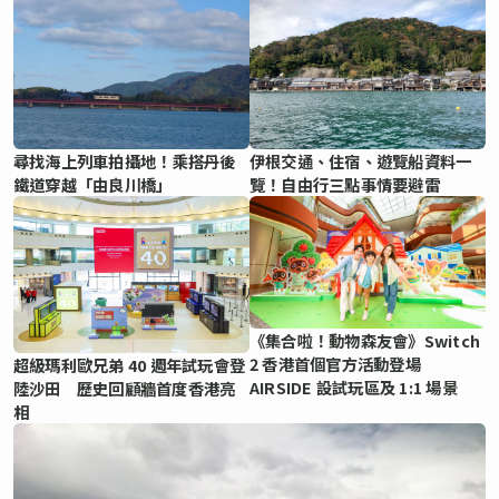
尋找海上列車拍攝地！乘搭丹後
伊根交通、住宿、遊覽船資料一
鐵道穿越「由良川橋」
覽！自由行三點事情要避雷
《集合啦！動物森友會》Switch
2 香港首個官方活動登場
超級瑪利歐兄弟 40 週年試玩會登
AIRSIDE 設試玩區及 1:1 場景
陸沙田 歷史回顧牆首度香港亮
相