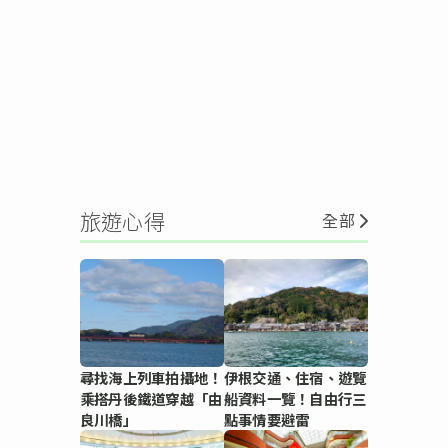
旅遊心得
全部
尋找海上列車拍攝地！
伊根交通、住宿、遊覽
乘搭丹後鐵道穿越「由
船資料一覽！自由行三
良川橋」
點事情要避雷