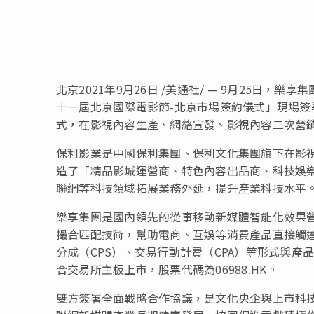
北京2021年9月26日 /美通社/ — 9月25日，
十一屆北京國際電影節-北京市場簽約儀式」現場
式，在影視內容生產、網絡宣發、影視內容二次營
保利影業是中國保利集團、保利文化集團旗下在影
造了「精品影城運營商、特色內容出品商、科技娛
聯網等科技領域拓展業務外延，提升產業科技水平
樂享集團是國內領先的從事移動新媒體智能化效果
撮合匹配技術，幫助電商、互娛等消費產品直接觸達消費者
分成（CPS）、交易行動計費（CPA）等形式與產
合交易所主板上市，股票代碼為06988.HK。
雙方簽署全面戰略合作協議，是文化央企與上市科