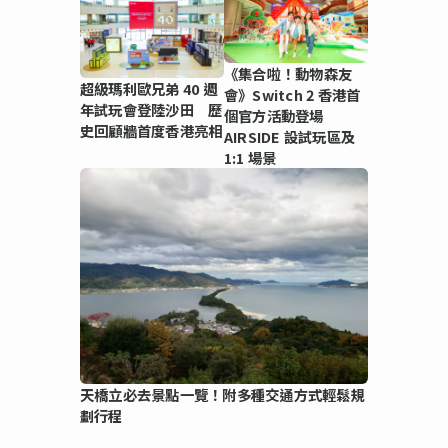
《集合啦！動物森友
超級瑪利歐兄弟 40 週
會》Switch 2 香港首
年試玩會登陸沙田 歷
個官方活動登場
史回顧牆首度香港亮相
AIRSIDE 設試玩區及
1:1 場景
天橋立必去景點一覽！附多種交通方式輕鬆規
劃行程