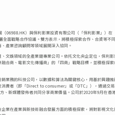
樂享集團（06988.HK）與保利影業投資有限公司（「保利影業」）在
簽署全面戰略合作協議。雙方表示，將積極探索合作、合資等不
銷、產業咨詢顧問等領域展開深入協同。
視、文娛領域的全產業鏈專業公司。依托文化央企定位，保利影
樂融合商、電影文化傳播商」的「四商」戰略目標，並積極探索
。
營銷業務的科技公司，以數據和算法為關鍵核心，用基於興趣推
（即「Direct to consumer」或「DTC」），通過交
品方、新媒體發佈者共同分享商業價值。公司於2020年9月在香
技企業在產業與新技術融合發展方面的積極探索，將對影視文化