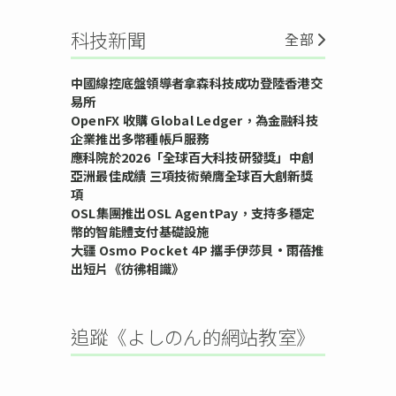
科技新聞
全部
中國線控底盤領導者拿森科技成功登陸香港交
易所
OpenFX 收購 Global Ledger，為金融科技
企業推出多幣種帳戶服務
應科院於2026「全球百大科技研發獎」中創
亞洲最佳成績 三項技術榮膺全球百大創新獎
項
OSL集團推出OSL AgentPay，支持多穩定
幣的智能體支付基礎設施
大疆 Osmo Pocket 4P 攜手伊莎貝•雨蓓推
出短片《彷彿相識》
追蹤《よしのん的網站教室》