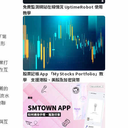
免費監測網站在線情況 UptimeRobot 使用
教學
「第
同形
業打
在互
股票記帳 App 「My Stocks Portfolio」教
學 支援港股、美股及加密貨幣
薦的
易流水
港聯
與互