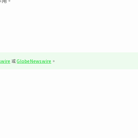
作用。
wire
或
GlobeNewswire
。