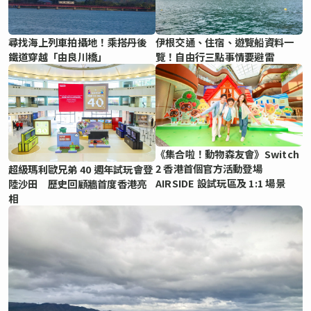
尋找海上列車拍攝地！乘搭丹後
伊根交通、住宿、遊覽船資料一
鐵道穿越「由良川橋」
覽！自由行三點事情要避雷
《集合啦！動物森友會》Switch
2 香港首個官方活動登場
超級瑪利歐兄弟 40 週年試玩會登
AIRSIDE 設試玩區及 1:1 場景
陸沙田 歷史回顧牆首度香港亮
相