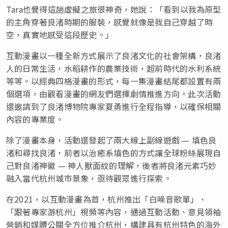
Tara也覺得這趟虛擬之旅很神奇，她說：「看到以我為原型
的主角穿著良渚時期的服裝，感覺就像是我自己穿越了時
空，真實地感受這段歷史。」
互動漫畫以一種全新方式展示了良渚文化的社會架構，良渚
人的日常生活，水稻耕作的農業技術，超前時代的水利系統
等等。以經典四格漫畫的形式，每一集漫畫結尾都設置有兩
個選項，由觀看漫畫的網友們選擇劇情推進方向。此次活動
還邀請到了良渚博物院專家夏勇進行全程指導，以確保相關
內容的專業度。
除了漫畫本身，活動還發起了兩大線上副線遊戲 — 填色良
渚和尋找良渚，前者以治癒系填色的方式讓全球粉絲展現自
己對良渚神徽 — 神人獸面紋的理解，後者將良渚元素巧妙
融入當代杭州城市景象，亟待觀眾進行探索。
在2021，以互動漫畫為首，杭州推出「白噪音歌單」、
「跟著專家游杭州」視頻等內容，通過互動活動、意見領袖
營銷和媒體公關全方位推介杭州，構建具有杭州特色的海外