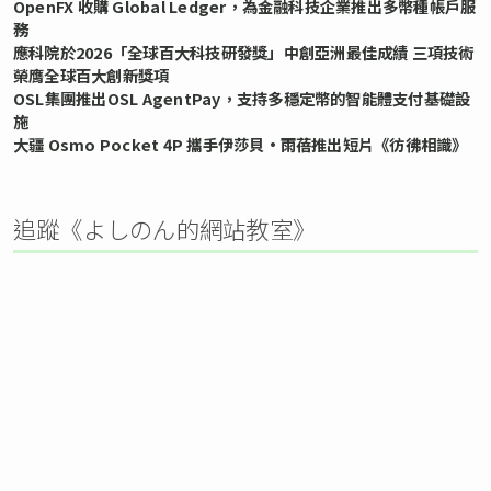
OpenFX 收購 Global Ledger，為金融科技企業推出多幣種帳戶服
務
應科院於2026「全球百大科技研發獎」中創亞洲最佳成績 三項技術
榮膺全球百大創新獎項
OSL集團推出OSL AgentPay，支持多穩定幣的智能體支付基礎設
施
大疆 Osmo Pocket 4P 攜手伊莎貝•雨蓓推出短片《彷彿相識》
追蹤《よしのん的網站教室》