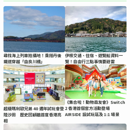
尋找海上列車拍攝地！乘搭丹後
伊根交通、住宿、遊覽船資料一
鐵道穿越「由良川橋」
覽！自由行三點事情要避雷
《集合啦！動物森友會》Switch
2 香港首個官方活動登場
超級瑪利歐兄弟 40 週年試玩會登
AIRSIDE 設試玩區及 1:1 場景
陸沙田 歷史回顧牆首度香港亮
相