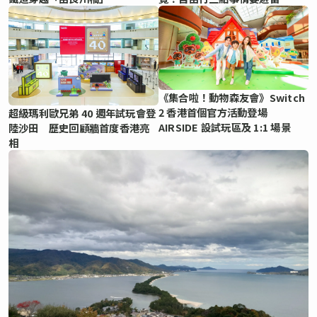
《集合啦！動物森友會》Switch
2 香港首個官方活動登場
超級瑪利歐兄弟 40 週年試玩會登
AIRSIDE 設試玩區及 1:1 場景
陸沙田 歷史回顧牆首度香港亮
相