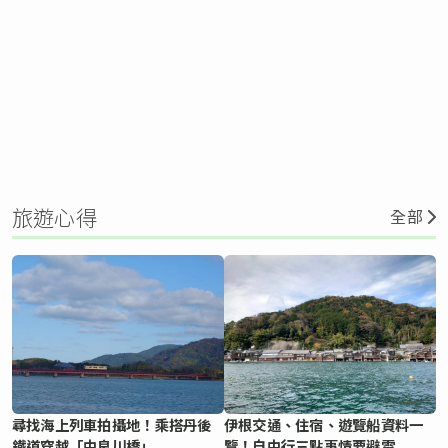
旅遊心得
全部
尋找海上列車拍攝地！乘搭丹後
伊根交通、住宿、遊覽船資料一
鐵道穿越「由良川橋」
覽！自由行三點事情要避雷