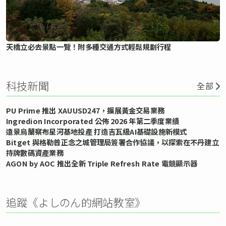
天橋立必去景點一覽！附多種交通方式輕鬆規劃行程
科技新聞
全部
PU Prime 推出 XAUUSD247，擴展黃金交易業務
Ingredion Incorporated 公佈 2026 年第二季度業績
遠景烏蘭察布星河基地投產 打造吉瓦級AI基礎設施新模式
Bitget 與格勒普正念之城管理局簽署合作協議，以探索在不丹建立
持牌數碼資產業務
AGON by AOC 推出全新 Triple Refresh Rate 電競顯示器
追蹤《よしのん的網站教室》