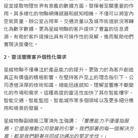
捉並提取物理世界有意義的數據方面，發揮著至關重要的作
用。其多樣化的物聯網傳感器和感知相機，不僅可以將室內
空氣質量、辦公室占用率、交通流量以及城市街道狀況等轉
化為數字數據，更為星縱物聯的客戶提供了豐富的信息資
源，有助於客戶提煉出具有可操作性的見解，進而幫助他們
實現決策優化。
2．靈活響應客戶個性化需求
星縱物聯不僅專注於產品能力的提升，更致力於為客戶創造
真正有價值的積極影響。在堅持客戶至上的理念指引下，公
司憑借深厚的技術知識，總能迅速感知、理解並響應不斷變
化的市場和需求。這種高度的靈活性加快了其在智能樓宇、
智能交通、智能監控、智能城市等多個領域以及更多細分應
用和場景的發展。
星縱物聯副總裁江軍鴻先生強調：
「響應能力不僅僅指服
務，它還是推動公司發展的引擎。我們部署的每一個解決方
案，都是我們朝著共同成功邁出的堅定步伐。」