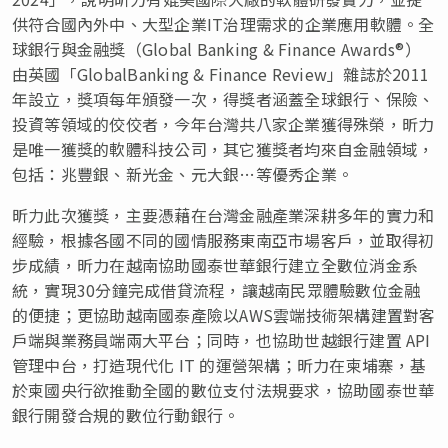
供符合國內外中、大型企業IT治理需求的企業應用軟體。全
球銀行與金融獎（Global Banking & Finance Awards®）
由英國「GlobalBanking & Finance Review」雜誌於2011
年設立，獎項每年頒發一次，得獎者涵蓋全球銀行、保險、
投資等領域的佼佼者，今年台灣共八家企業獲得殊榮，昕力
是唯一獲獎的軟體科技公司，其它獲獎者均來自金融領域，
包括：兆豐銀、新光金、元大銀…等優秀企業。
昕力此次獲獎，主要憑藉在台灣金融產業深耕多年的實力和
經驗，根據各國不同的國情服務東南亞市場客戶，並取得初
步成績，昕力在越南協助國泰世華銀行建立全數位消金系
統，實現30分鐘完成借貸流程，讓越南民眾體驗數位金融
的便捷；更協助越南國泰產險以AWS雲端技術架構建置對客
戶端與業務員端兩大平台；同時，也協助世越銀行建置 API
管理中台，打造現代化 IT 的運營架構；昕力在柬埔寨，基
於柬國央行欲推動全國的數位支付法規要求，協助國泰世華
銀行開發合規的數位行動銀行。