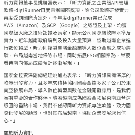
昕力資訊董事長姚勝冨表示：「昕力資訊之企業級API管理
軟體-digiRunner再度榮獲國際獎項，除公司軟體研發實力
再度受到國際肯定外，今年度digiRunner業已完成
AWS（Amazon）及GCP（Google）之認證及上架，均獲
國際級大廠之技術認證及肯定，顯示公司國際級軟體水準及
實力。近年越南政府編列及投入大量預算，協助越南企業進
行數位轉型，昕力則複製臺灣金融業導入數位金融之成功經
驗，布局越南當地保險市場，同時拓展ESG相關業務，樂觀
看待南向佈局成績預計逐漸展現。」
國泰金控資深副總經理姚旭杰表示：「昕力資訊具備深厚的
軟體研發實力，且多年來積極協同國泰金控多家子公司於東
南亞發展布局，導入數位轉型與數位金融開發應用，是我們
長期重要的合作夥伴。隨著越南成為國泰金拓展東南亞營運
版圖的重點市場，我們不僅認同昕力資訊專注軟體、致力國
際化發展的願景，也對其布局越南、協助企業發展深具信
心。」
關於
昕力資訊