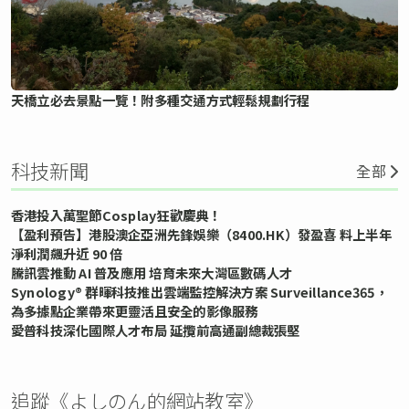
天橋立必去景點一覽！附多種交通方式輕鬆規劃行程
科技新聞
全部
香港投入萬聖節Cosplay狂歡慶典！
【盈利預告】港股澳企亞洲先鋒娛樂（8400.HK）發盈喜 料上半年
淨利潤飆升近 90 倍
騰訊雲推動 AI 普及應用 培育未來大灣區數碼人才
Synology® 群暉科技推出雲端監控解決方案 Surveillance365，
為多據點企業帶來更靈活且安全的影像服務
愛普科技深化國際人才布局 延攬前高通副總裁張堅
追蹤《よしのん的網站教室》