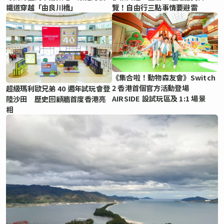
鐵道穿越「由良川橋」
覽！自由行三點事情要避雷
《集合啦！動物森友會》Switch
2 香港首個官方活動登場
超級瑪利歐兄弟 40 週年試玩會登
AIRSIDE 設試玩區及 1:1 場景
陸沙田 歷史回顧牆首度香港亮
相