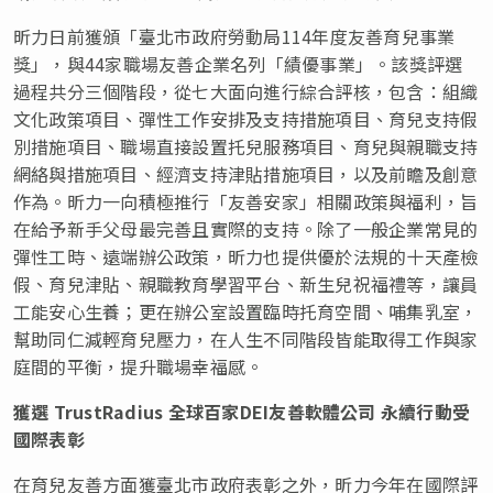
昕力日前獲頒「臺北市政府勞動局114年度友善育兒事業
獎」，與44家職場友善企業名列「績優事業」。該獎評選
過程共分三個階段，從七大面向進行綜合評核，包含：組織
文化政策項目、彈性工作安排及支持措施項目、育兒支持假
別措施項目、職場直接設置托兒服務項目、育兒與親職支持
網絡與措施項目、經濟支持津貼措施項目，以及前瞻及創意
作為。昕力一向積極推行「友善安家」相關政策與福利，旨
在給予新手父母最完善且實際的支持。除了一般企業常見的
彈性工時、遠端辦公政策，昕力也提供優於法規的十天產檢
假、育兒津貼、親職教育學習平台、新生兒祝福禮等，讓員
工能安心生養；更在辦公室設置臨時托育空間、哺集乳室，
幫助同仁減輕育兒壓力，在人生不同階段皆能取得工作與家
庭間的平衡，提升職場幸福感。
獲選 TrustRadius 全球百家DEI友善軟體公司 永續行動受
國際表彰
在育兒友善方面獲臺北市政府表彰之外，昕力今年在國際評