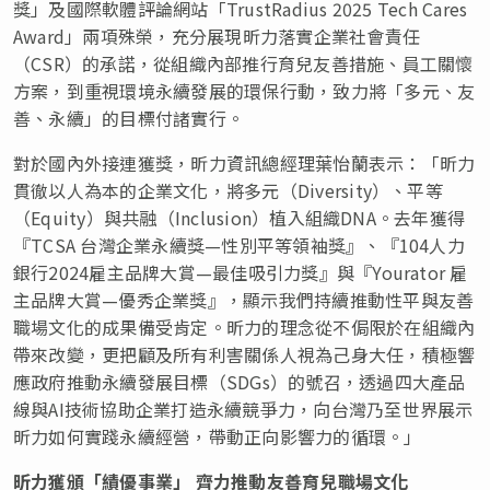
獎」及國際軟體評論網站「TrustRadius 2025 Tech Cares
Award」兩項殊榮，充分展現昕力落實企業社會責任
（CSR）的承諾，從組織內部推行育兒友善措施、員工關懷
方案，到重視環境永續發展的環保行動，致力將「多元、友
善、永續」的目標付諸實行。
對於國內外接連獲獎，昕力資訊總經理葉怡蘭表示：「昕力
貫徹以人為本的企業文化，將多元（Diversity）、平等
（Equity）與共融（Inclusion）植入組織DNA。去年獲得
『TCSA 台灣企業永續獎—性別平等領袖獎』、『104人力
銀行2024雇主品牌大賞—最佳吸引力獎』與『Yourator 雇
主品牌大賞—優秀企業獎』，顯示我們持續推動性平與友善
職場文化的成果備受肯定。昕力的理念從不侷限於在組織內
帶來改變，更把顧及所有利害關係人視為己身大任，積極響
應政府推動永續發展目標（SDGs）的號召，透過四大產品
線與AI技術協助企業打造永續競爭力，向台灣乃至世界展示
昕力如何實踐永續經營，帶動正向影響力的循環。」
昕力獲頒「績優事業」 齊力推動友善育兒職場文化