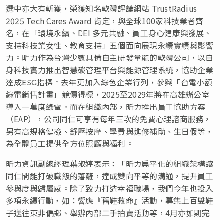
選中亦大有斬獲，榮獲知名軟體評論網站 TrustRadius
2025 Tech Cares Award 肯定，與全球100家科技業者齊
名，在「環境永續、DEI 多元共融、員工身心健康與發展、
支持科技業女性、教育支持」五個面向展現永續實績與影響
力。昕力作為台灣少數具備自主研發量能的軟體公司，以自
身科技實力推出智慧碳管理平台與能源管理系統，協助企業
達成ESG指標。去年更加入綠色企業行列，參與「台電小額
綠電銷售計畫」競價得標，2025至2029年將在高雄辦公室
導入一萬度綠電。而在組織內部，昕力推出員工協助方案
（EAP），公司同仁可享有每年三次的免費心理諮商服務，
另有高規格健檢、舒壓按摩、學費與進修補助、生日假等，
為全體員工提供全方位照顧與福利。
昕力資訊副總經理葉淑婷表示：「昕力扁平化的組織架構讓
同仁間能打破職級的藩籬，達成雙向平等的溝通，提升員工
參與度與歸屬感。除了致力打造幸福職場，我們今年也投入
多項永續行動，如：響應『舊鞋救命』活動，募集上百雙鞋
子送往東非偏鄉、舉辦內部二手拍賣活動等，4月亦如期完