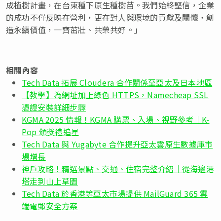
成植樹計畫，在台東種下原生種樹苗。我們始終堅信，企業
的成功不僅反映在營利，更在對人與環境的貢獻及關懷，創
造永續價值，一齊茁壯、共榮共好。」
相關內容
Tech Data 拓展 Cloudera 合作關係至亞太及日本地區
【教學】為網址加上綠色 HTTPS，Namecheap SSL
憑證安裝詳細步驟
KGMA 2025 情報！KGMA 購票、入場、視野參考｜K-
Pop 頒獎禮追星
Tech Data 與 Yugabyte 合作提升亞太雲原生數據庫市
場增長
神戶攻略！精選景點、交通、住宿完整介紹｜從海邊港
塔走到山上草園
Tech Data 於香港等亞太市場提供 MailGuard 365 雲
端電郵安全方案