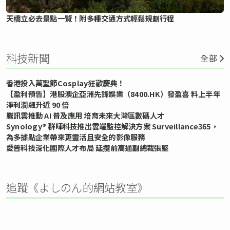
天橋立必去景點一覽！附多種交通方式輕鬆規劃行程
科技新聞
全部
香港投入萬聖節Cosplay狂歡慶典！
【盈利預告】港股澳企亞洲先鋒娛樂（8400.HK）發盈喜 料上半年
淨利潤飆升近 90 倍
騰訊雲推動 AI 普及應用 培育未來大灣區數碼人才
Synology® 群暉科技推出雲端監控解決方案 Surveillance365，
為多據點企業帶來更靈活且安全的影像服務
愛普科技深化國際人才布局 延攬前高通副總裁張堅
追蹤《よしのん的網站教室》