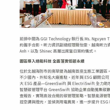
前排中間為 GGI Technology 執行長 Ms. Nguyen 
約握手合影。昕力資訊副總經理簡怡雯、越南昕力資訊總經理 Mr.
Anh，以及 Shinec 高層出席當日簽約儀式。
園區導入綠能科技 全面落實低碳永續
位於北越海防市的南草健為越南首座生態工業園區，自
不少國內、外知名大廠進駐，近年與 ESG 顧問公司 G
大 ESG 產品—GreenSwift 與 Electri
智慧碳管理平台 GreenSwift 協助企業自動蒐集碳
查報告，實現高效合規的碳管理策略。智慧能源管理系統 E
控空調與燈光，並偵測用電異常，進一步提升 ESG