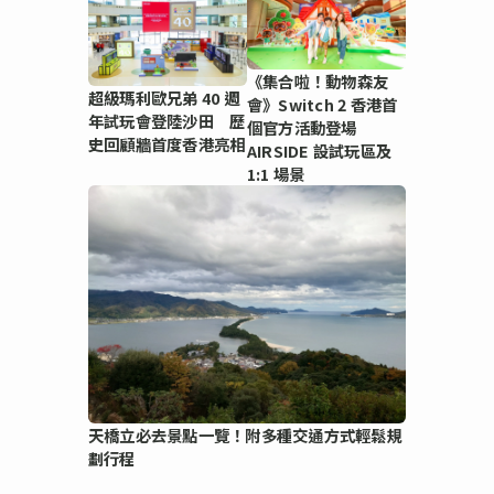
《集合啦！動物森友
超級瑪利歐兄弟 40 週
會》Switch 2 香港首
年試玩會登陸沙田 歷
個官方活動登場
史回顧牆首度香港亮相
AIRSIDE 設試玩區及
1:1 場景
天橋立必去景點一覽！附多種交通方式輕鬆規
劃行程