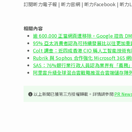
訂閱昕力電子報 | 昕力官網 | 昕力Facebook | 昕力Li
相關內容
逾 600,000 正當網頁遭移除，Google 控告 D
95% 亞太消費者認為可持續發展比以往更加重
Colt 調查：近四成香港 CIO 稱人工智能技
Rubrik 與 Sophos 合作強化 Microsoft 36
SAS：76%銀行業行政人員認為業界有「義務
阿里雲升級全球混合雲戰略推混合雲端儲存陣
以上新聞已獲第三方授權轉載。詳情請參閱
PR News