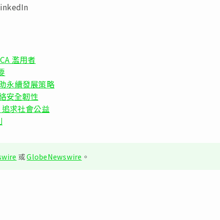
nkedIn
MCA 濫用者
要
術有助永續發展策略
5 網絡安全韌性
」追求社會公益
列
wire
或
GlobeNewswire
。