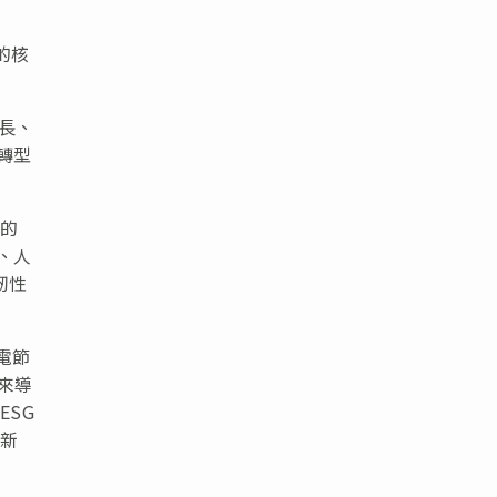
長的核
成長、
轉型
的
、人
韌性
電節
未來導
SG
創新