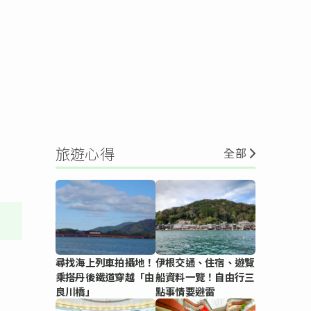
旅遊心得
全部
尋找海上列車拍攝地！
伊根交通、住宿、遊覽
乘搭丹後鐵道穿越「由
船資料一覽！自由行三
良川橋」
點事情要避雷