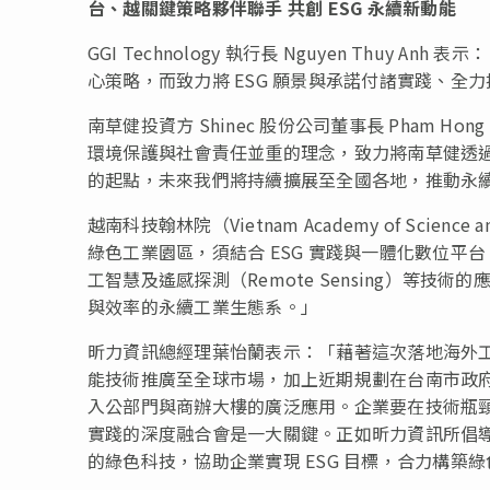
台、越關鍵策略夥伴聯手 共創 ESG 永續新動能
GGI Technology 執行長 Nguyen Thuy 
心策略，而致力將 ESG 願景與承諾付諸實踐、
南草健投資方 Shinec 股份公司董事長 Pham 
環境保護與社會責任並重的理念，致力將南草健透
的起點，未來我們將持續擴展至全國各地，推動永續
越南科技翰林院（Vietnam Academy of Science an
綠色工業園區，須結合 ESG 實踐與一體化數位平台
工智慧及遙感探測（Remote Sensing）等
與效率的永續工業生態系。」
昕力資訊總經理葉怡蘭表示：「藉著這次落地海外工業園
能技術推廣至全球市場，加上近期規劃在台南市政府辦公大
入公部門與商辦大樓的廣泛應用。企業要在技術瓶頸
實踐的深度融合會是一大關鍵。正如昕力資訊所倡導的理念
的綠色科技，協助企業實現 ESG 目標，合力構築