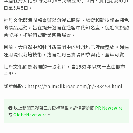
本屆牡丹文化節將從
4
月
8
日持續至
4
月
23
日，賞花期為
4
月
1
日至
5
月
5
日。
牡丹文化節期間將舉辦以沉浸式體驗、旅遊和新技術為特色
的精品活動，旨在提升洛陽在遊客中的知名度，促進文旅融
合發展，拓展消費新業態新場景。
目前，大自然中和牡丹觀賞園中的牡丹均已陸續盛放。通過
運用現代栽培技術，洛陽牡丹已實現四季開花、全年可賞。
牡丹文化節是洛陽的一張名片，自
1983
年以來一直由該市
主辦。
新華絲路：
https://en.imsilkroad.com/p/333458.html
以上新聞已獲第三方授權轉載。詳情請參閱
PR Newswire
或
GlobeNewswire
。