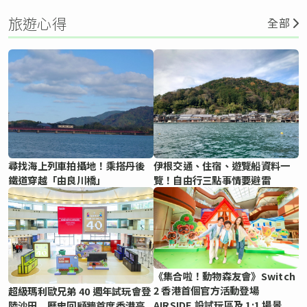
旅遊心得
全部
尋找海上列車拍攝地！乘搭丹後
伊根交通、住宿、遊覽船資料一
鐵道穿越「由良川橋」
覽！自由行三點事情要避雷
《集合啦！動物森友會》Switch
2 香港首個官方活動登場
超級瑪利歐兄弟 40 週年試玩會登
AIRSIDE 設試玩區及 1:1 場景
陸沙田 歷史回顧牆首度香港亮