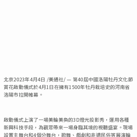
北京
2023年4月4日
/美通社/ —
第
40屆中國洛陽牡丹文化節
賞花啟動儀式於4月1日在擁有1500年牡丹栽培史的河南省
洛陽市拉開帷幕。
啟動儀式上演了一場美輪美奐的
3D燈光投影秀，運用各種
新興科技手段，為觀眾帶來一場身臨其境的視聽盛宴。現場
設置主舞台和4個分舞台，歌舞、戲劇和非遺民俗等展演輪