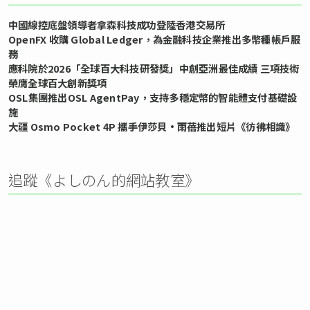
中國線控底盤領導者拿森科技成功登陸香港交易所
OpenFX 收購 Global Ledger，為金融科技企業推出多幣種帳戶服
務
應科院於2026「全球百大科技研發獎」中創亞洲最佳成績 三項技術
榮膺全球百大創新獎項
OSL集團推出OSL AgentPay，支持多穩定幣的智能體支付基礎設
施
大疆 Osmo Pocket 4P 攜手伊莎貝•雨蓓推出短片《彷彿相識》
追蹤《よしのん的網站教室》