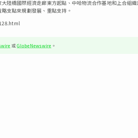
歐大陸橋國際經濟走廊東方起點、中哈物流合作基地和上合組織
戰略支點來規劃發展、重點支持。
28.html
wire
或
GlobeNewswire
。