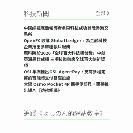
科技新聞
全部
中國線控底盤領導者拿森科技成功登陸香港交
易所
OpenFX 收購 Global Ledger，為金融科技
企業推出多幣種帳戶服務
應科院於2026「全球百大科技研發獎」中創
亞洲最佳成績 三項技術榮膺全球百大創新獎
項
OSL集團推出OSL AgentPay，支持多穩定
幣的智能體支付基礎設施
大疆 Osmo Pocket 4P 攜手伊莎貝•雨蓓推
出短片《彷彿相識》
追蹤《よしのん的網站教室》