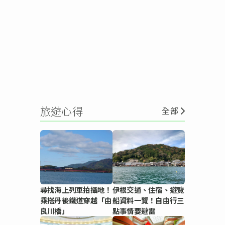
旅遊心得
全部
尋找海上列車拍攝地！
伊根交通、住宿、遊覽
乘搭丹後鐵道穿越「由
船資料一覽！自由行三
良川橋」
點事情要避雷