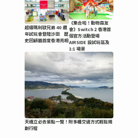
《集合啦！動物森友
超級瑪利歐兄弟 40 週
會》Switch 2 香港首
年試玩會登陸沙田 歷
個官方活動登場
史回顧牆首度香港亮相
AIRSIDE 設試玩區及
1:1 場景
天橋立必去景點一覽！附多種交通方式輕鬆規
劃行程