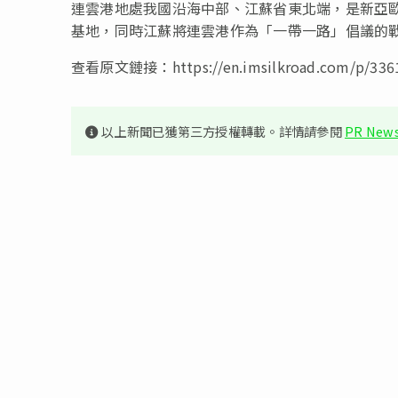
連雲港地處我國沿海中部、江蘇省東北端，是新亞
基地，同時江蘇將連雲港作為「一帶一路」倡議的
查看原文鏈接：https://en.imsilkroad.com/p/3361
以上新聞已獲第三方授權轉載。詳情請參閱
PR News