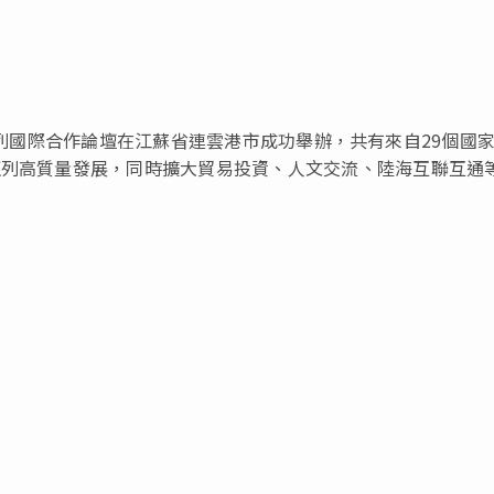
，中歐班列國際合作論壇在江蘇省連雲港市成功舉辦，共有來自29個國
班列高質量發展，同時擴大貿易投資、人文交流、陸海互聯互通