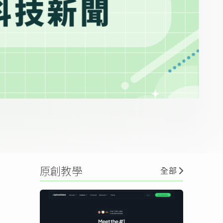
原創教學
全部