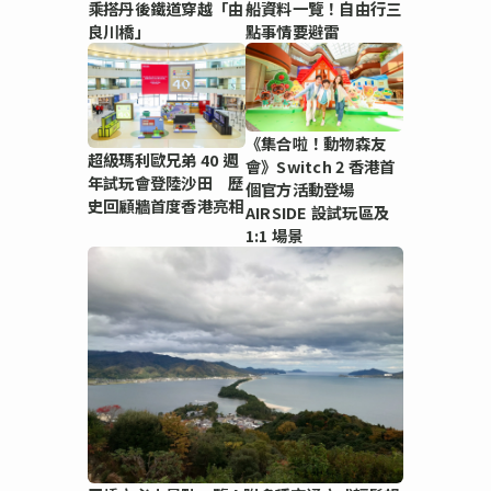
乘搭丹後鐵道穿越「由
船資料一覽！自由行三
良川橋」
點事情要避雷
《集合啦！動物森友
超級瑪利歐兄弟 40 週
會》Switch 2 香港首
年試玩會登陸沙田 歷
個官方活動登場
史回顧牆首度香港亮相
AIRSIDE 設試玩區及
1:1 場景