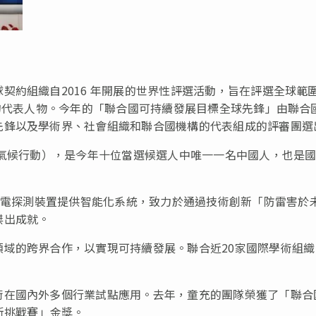
契約組織自2016 年開展的世界性評選活動，旨在評選全球範
就的代表人物。今年的「聯合國可持續發展目標全球先鋒」由聯合
先鋒以及學術界、社會組織和聯合國機構的代表組成的評審團選
氣候行動），是今年十位當選候選人中唯一一名中國人，也是
。
雷電探測裝置提供智能化系統，致力於通過技術創新「
防雷害於
傑出成就。
領域的跨界合作，以實現可持續發展。聯合近
20
家國際學術組織
術在國內外多個行業試點應用。去年，童充的團隊榮獲了「聯合
新挑戰賽」金獎。