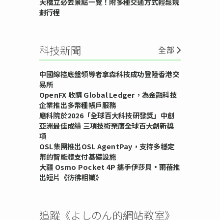
天橋立必去景點一覽！附多種交通方式輕鬆規
劃行程
科技新聞
全部
中國線控底盤領導者拿森科技成功登陸香港交
易所
OpenFX 收購 Global Ledger，為金融科技
企業推出多幣種帳戶服務
應科院於2026「全球百大科技研發獎」中創
亞洲最佳成績 三項技術榮膺全球百大創新獎
項
OSL集團推出OSL AgentPay，支持多穩定
幣的智能體支付基礎設施
大疆 Osmo Pocket 4P 攜手伊莎貝•雨蓓推
出短片《彷彿相識》
追蹤《よしのん的網站教室》