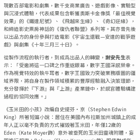
現數百部電影和劇集，數千支商業廣告、遊戲影像、實驗型
與沉浸式體驗，代表成果包含斬獲奧斯卡金像獎「最佳視覺
效果」的《鐵達尼號》、《飛越來生緣》、《奇幻逆緣》，
和締造影史票房神話的《復仇者聯盟》系列等。其亦曾先後
以出品方的身份參與打造電影《宇宙生還戰—安達的戰爭遊
戲》與劇集《十年三月三十日》。
從製作流程的執行者，到成爲出品人的轉變，
謝安先生
表
示：「受邀將這一口碑之作重返銀幕，數字王國深感榮幸。
作為視覺特效的執牛耳者，數字王國致力突破業務版圖的疆
域界限，將自身在製作領域積累的豐厚經驗融入決策環節，
充分發揮於『下游』與『上游』產業鏈中，於感官體驗構建
過程的協同效應。」
《玉米田的小孩》改編自史提芬・京（Stephen Edwin
King）所著短篇小說：居住在美國內布拉斯加州城鎮上的成
年人正以毫不負責的方式摧毀著玉米田，年僅12歲的
Eden（Kate Moyer飾）意外被垂死的玉米田靈魂附體，妄