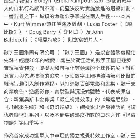
圖進行報復；Boleyn（Elena Kampouris飾）即使對成年
人的自私行為感到不滿，仍堅決反對實施激進的屠殺計劃。
一番混亂之下，城鎮的命運似乎掌握在兩人手裡……本片
中，Kurt Wimmer兼任導演及編劇，Lucas Foster（《魔
比斯》）、Doug Barry（《FML》）及John
Baldecchi（《飆風特攻》）則擔當製片人。
數字王國集團有限公司（「數字王國」）是感官體驗虛擬化
先鋒。經歷30年的蛻變，誕生於荷里活的數字王國已逐步
實現視覺特效、虛擬人和可視化等領域的全球性拓展。對創
意實力與先進技術的追求，促使數字王國持續將無可比擬的
雕琢旨趣引入創作過程，以打造數百部電影和劇集，數千支
商業廣告、遊戲影像、實驗型與沉浸式體驗。代表成果包
含：斬獲奧斯卡金像獎「最佳視覺效果」的《鐵達尼號》、
《飛越來生緣》和《奇幻逆緣》，締造影史票房神話的《復
仇者聯盟》系列，以及不斷突破熱度指數的口碑之作《怪奇
物語》第四季等。
作為首家成功進軍大中華區的獨立視覺特效工作室，數字王