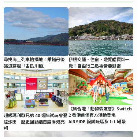
尋找海上列車拍攝地！乘搭丹後
伊根交通、住宿、遊覽船資料一
鐵道穿越「由良川橋」
覽！自由行三點事情要避雷
《集合啦！動物森友會》Switch
2 香港首個官方活動登場
超級瑪利歐兄弟 40 週年試玩會登
AIRSIDE 設試玩區及 1:1 場景
陸沙田 歷史回顧牆首度香港亮
相