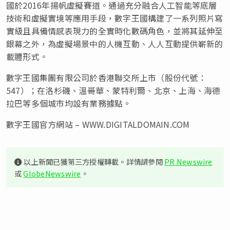
國於2016年揚帆虛擬賽道。通過充分融合人工智能等底層
技術和虛擬實境等應用手段，數字王國構建了一系列照片寫
實級且具備情感表現力的全實時化數碼角色，並將其延伸至
銀幕之外，為虛擬場景中的人機互動、人人互動提供嶄新的
載體形式。
數字王國集團有限公司於香港聯交所上市（股份代號：
547）；在洛杉磯、溫哥華、蒙特利爾、北京、上海、海德
拉巴等多個城市均設有業務據點。
數字王國官方網站 – WWW.DIGITALDOMAIN.COM
以上新聞已獲第三方授權轉載。詳情請參閱
PR Newswire
或
GlobeNewswire
。