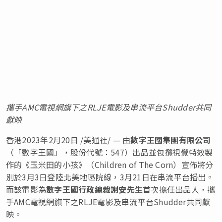
攜手
AMC
電視網旗下之
RLJE
電影及串流平台
Shudder
共同
獻映
香港
2023年2月20日
/美通社/ — 由
數字王國集團有限公司
（「數字王國」，股份代號：547）出品並包攬視覺特效製
作的《玉米田的小孩》（Children of The Corn）宣佈將分
別於3月3日登陸北美地區院線，3月21日在串流平台播出。
而該電影為
數字王國行政總裁謝安先生
首次擔任出品人，攜
手AMC電視網旗下之RLJE電影及串流平台Shudder共同獻
映。