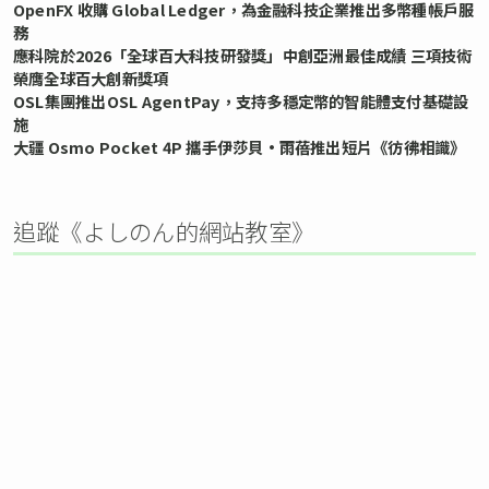
OpenFX 收購 Global Ledger，為金融科技企業推出多幣種帳戶服
務
應科院於2026「全球百大科技研發獎」中創亞洲最佳成績 三項技術
榮膺全球百大創新獎項
OSL集團推出OSL AgentPay，支持多穩定幣的智能體支付基礎設
施
大疆 Osmo Pocket 4P 攜手伊莎貝•雨蓓推出短片《彷彿相識》
追蹤《よしのん的網站教室》