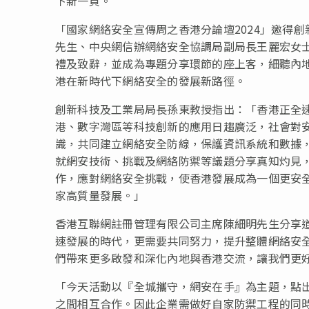
下新一頁。
「國家網絡安全宣傳周之香港分論壇2024」邀得
先生、中央網信辦網絡安全協調局副局長王麗宏女士及
禮及致辭，並成為專題分享環節的座上客，細聽內
港在新時代下網絡安全的發展新路徑。
創新科技及工業局局長孫東教授指出：「香港正全
港、數字灣區等科技創新的應用日趨廣泛，社會對
識，共同建立網絡安全防線，保護資訊系統和數據
就網安技術、挑戰及網絡防禦等議題分享真知灼見
作，應對網絡安全挑戰，使香港發展成為一個更安
家高質量發展。」
香港互聯網註冊管理有限公司主席陳細明先生分享
速發展的時代，更需要共同努力，提升整體網絡安
們帶來更多啟發和深化內地與香港交流，讓我們更
「今天活動以『全城攜守，網安在手』為主題，點
之間相互合作。因此企業需做好自家防禦工程的同