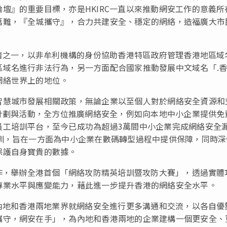
壇』的重要目標，亦是HKIRC一直以來推動網安工作的意義所
萬難，『全城攜守』，合力共建安全、穩定的網絡，造福廣大市
份者之一，以非牟利機構的身份協助香港特區政府管理香港地區域
區域名進行非法行為，另一方面配合國家推動發展中文域名「.
網絡世界上的地位。
智慧城市發展相關政策，無論企業以至個人對於網絡安全資源和
同計劃與活動，全方位推廣網絡安全，例如向本地中小企業提供免
員工培訓平台，至今已成功為超過3萬間中小企業完成網絡安全
訓，旨在一方面為中小企業在數碼轉型過程中提供保障，同時深
保護自身寶貴的數據。
合作，舉辦全港首個「網絡攻防精英培訓暨攻防大賽」，透過實體
專業水平與應變能力，藉此進一步提升香港的網絡安全水平。
進內地和香港兩地業界就網絡安全進行更多溝通和交流，以各自優
攜守，網安在手」，為內地和香港兩地的企業建構一個更安全、