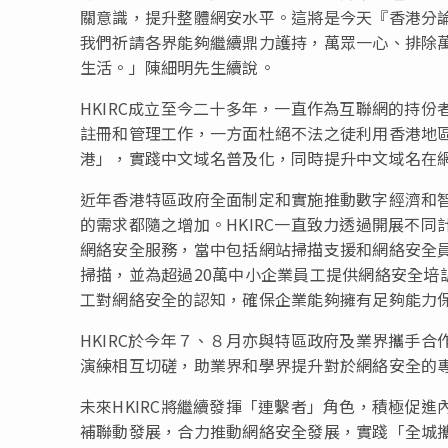
關意識，提升整體網安水平。這將是今天『香港分論
我們祈請各界能夠繼續鼎力護持，萬眾一心、排除
生活。」陳細明先生續說。
HKIRC成立至今二十多年，一直作為互聯網的持
註冊和管理工作，一方面杜絕不法之徒利用香港地
港」，實踐中文域名普及化，同時提升中文域名在
近年香港特區政府全面制定和實施推動數字經濟和
的需求都隨之增加。HKIRC一直致力透過開展不
網絡安全服務，當中包括網站掃描支援和網絡安全
掃描，並為超過20萬中小企業員工提供網絡安全培
工對網絡安全的認知，確保企業能夠擁有足夠能力
HKIRC於今年７、８月亦與特區政府及業界攜手
演練相互切磋，助業界和學界提升對於網絡安全的
未來HKIRC將繼續發揮「連繫者」角色，積極促
補聯動發展，合力推動網絡安全發展，實踐「全城