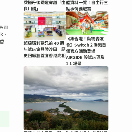
乘搭丹後鐵道穿越「由
船資料一覽！自由行三
良川橋」
點事情要避雷
事香
hk、
《集合啦！動物森友
.香
超級瑪利歐兄弟 40 週
會》Switch 2 香港首
年試玩會登陸沙田 歷
個官方活動登場
史回顧牆首度香港亮相
AIRSIDE 設試玩區及
1:1 場景