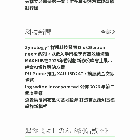
天橋立必去景點一覽！附多種交通方式輕鬆規
劃行程
科技新聞
全部
Synology® 群暉科技發表 DiskStation
neo+ 系列，以低入手門檻享有高效能體驗
MAXHUB在2026年香港創新辦公峰會上展示
綜合AI協作解決方案
PU Prime 推出 XAUUSD247，擴展黃金交易
業務
Ingredion Incorporated 公佈 2026 年第二
季度業績
遠景烏蘭察布星河基地投產 打造吉瓦級AI基礎
設施新模式
追蹤《よしのん的網站教室》