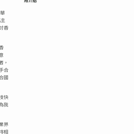
用介紹
宗華
臨主
討香
香
意
者，
手合
合國
技快
為我
業界
持相