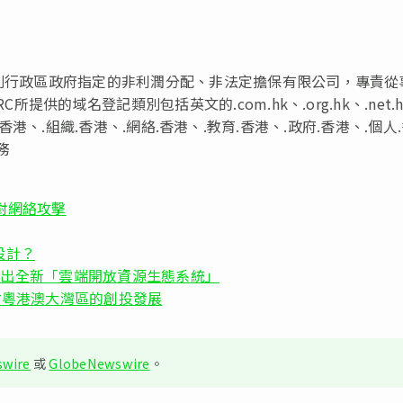
特別行政區政府指定的非利潤分配、非法定擔保有限公司，專責從
提供的域名登記類別包括英文的.com.hk、.org.hk、.net.
的.公司.香港、.組織.香港、.網絡.香港、.教育.香港、.政府.香港、.個人
務
應對網絡攻擊
設計？
 結束，宣布推出全新「雲端開放資源生態系統」
探討粵港澳大灣區的創投發展
wire
或
GlobeNewswire
。