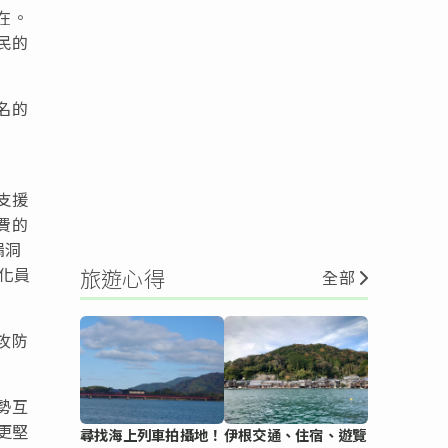
在。
民的
名的
香
支援
費的
漏洞
化員
旅遊心得
全部
攻防
勢互
更堅
尋找海上列車拍攝地！
伊根交通、住宿、遊覽