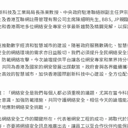
創新科技及工業局局長孫東教授、中央政府駐港聯絡辦副主任尹
香港互聯網註冊管理有限公司主席陳細明先生, BBS, JP親
地和香港兩地多位網絡安全專家分享最新趨勢及精闢見解，以探
速推動數字經濟和智慧城市的建設。隨著政府服務數碼化、智慧
安全的網絡環境的需求亦日益殷切。我們必須提升全民網絡安全
，防範網絡攻擊。今次論壇提供平台讓各位網安專家和業界持分
，共同為香港及國家的網安發展出謀獻策。政府會與各界繼續攜
全高效的智慧城市，加快香港國際創新科技中心建設，全方位配
道：「網絡安全是我們每個人都必須重視的議題，尤其在當今科
全意識，加強防範措施，共同守護網絡安全。相信今天的論壇能
好地應對網絡安全挑戰。」
出網絡安全工作的關鍵所在，代表著網安工程的成功，將取代於
時，亦要將網絡安全訊息推廣出去，讓員工以至合作伙伴均能保