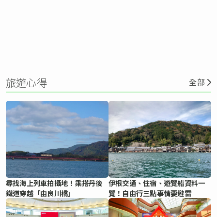
旅遊心得
全部
尋找海上列車拍攝地！乘搭丹後
伊根交通、住宿、遊覽船資料一
鐵道穿越「由良川橋」
覽！自由行三點事情要避雷