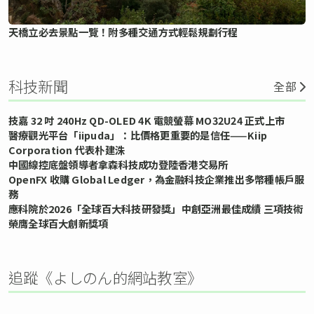
天橋立必去景點一覽！附多種交通方式輕鬆規劃行程
科技新聞
全部
技嘉 32 吋 240Hz QD-OLED 4K 電競螢幕 MO32U24 正式上市
醫療觀光平台「iipuda」：比價格更重要的是信任——Kiip
Corporation 代表朴建洙
中國線控底盤領導者拿森科技成功登陸香港交易所
OpenFX 收購 Global Ledger，為金融科技企業推出多幣種帳戶服
務
應科院於2026「全球百大科技研發獎」中創亞洲最佳成績 三項技術
榮膺全球百大創新獎項
追蹤《よしのん的網站教室》