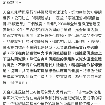
定與認可。
天合光能積極踐行可持續發展管理理念，努力創建美好零碳
世界。公司建立「零碳體系」，覆蓋「零碳運營-零碳價值
鏈-零碳產品」三個維度，目標到2030年全球組織運營層面
實現碳中和。天合跟蹤作為公司的子業務，是全球排名前六
的跟蹤支架供應商，發展綠色供應鏈、提供綠色產品不僅有
利於終端客戶的可持續發展，還能夠起到示範作用，通過行
業影響力號召產業的低碳轉型。
天合跟蹤率先實行零碳體
系，不僅在內部運營中力求實現低碳目標，還推動供應鏈上
下游共同減碳，降低自身和供應鏈的碳足跡以減少溫室氣體
的排放，不斷提升供應鏈迭代升級能力，積極與合作夥伴溝
通、協商，共同推動可持續綠色供應鏈的發展。
將綠色低碳
舉措真正實現到新質生產力中，夯實基礎，為行業高質量發
展「留住青山」。
天合光能風控兼ESG管理負責人吳肖表示，「非常感謝必維
集團對天合光能在自身減碳和引導供應鏈減碳方面成果的認
可。低碳減排管理是企業ESG發展的重要目標和任務之一。