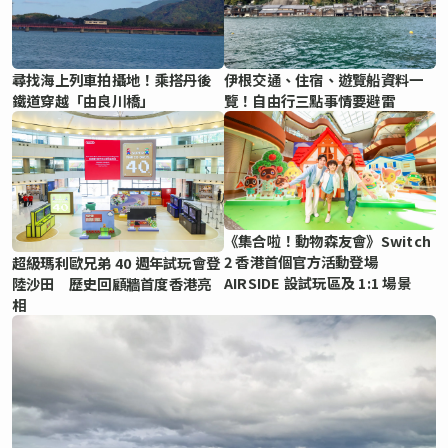
尋找海上列車拍攝地！乘搭丹後
伊根交通、住宿、遊覽船資料一
鐵道穿越「由良川橋」
覽！自由行三點事情要避雷
《集合啦！動物森友會》Switch
2 香港首個官方活動登場
超級瑪利歐兄弟 40 週年試玩會登
AIRSIDE 設試玩區及 1:1 場景
陸沙田 歷史回顧牆首度香港亮
相