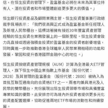
信，在恒生投資的管理下，盈富基金必將在未來為其單位持
有人、潛在投資者和市場整體創造更多更大的價值。」
恒生銀行投資產品及顧問業務主管、恒生投資董事兼行政總
裁李佩珊表示：「我們很高興正式成為盈富基金新任經理人
及新增人民幣櫃台，這標誌著擁有接近30年豐富資產管理
經驗的恒生投資在業務發展上的一個新里程。恒生投資會致
力爲直接或透過強積金投資於盈富基金的投資者創優增值，
同時冀進一步助推動香港全球離岸人民幣業務樞紐的功能和
發展，鞏固和提升香港國際金融中心的地位。」
恒生投資按總資產管理規模（AUM）計算為全港最大ETF管
理人，旗下恒生中國企業指數上市基金（股份代號：
2828）及其管理的盈富基金 （股份代號：2800）被納入為
首批互聯互通南向的合資格ETF之一。兩者均兼具港元及人
民幣的雙幣櫃台，充份展現出恒生投資領導市場和具備豐富
專業知識的優勢。此安排亦可為境內外投資者提供更多元化
的資產配置選擇，協助促進兩地ETF市場的流動性和持續發
展。