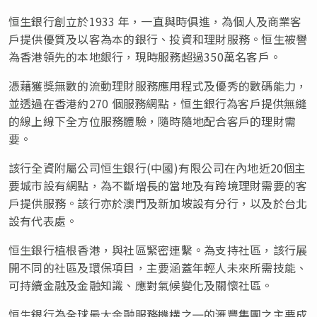
恒生銀行創立於1933 年，一直與時俱進，為個人及商業客
戶提供優質及以客為本的銀行、投資和理財服務。恒生被譽
為香港領先的本地銀行，現時服務超過35
0萬
名客戶。
憑藉獲獎無數的流動理財服務應用程式及優秀的數碼能力，
並透過在香港約270 個服務網點，恒生銀行為客戶提供無縫
的線上線下全方位服務體驗，隨時隨地配合客戶的理財需
要。
該行全資附屬公司恒生銀行(中國)有限公司在內地近20個主
要城市設有網點，為不斷增長的當地及有跨境理財需要的客
戶提供服務。該行亦於澳門及新加坡設有分行，以及於台北
設有代表處。
恒生銀行植根香港，與社區緊密連繫。為支持社區，該行展
開不同的社區及環保項目，主要涵蓋年輕人未來所需技能、
可持續金融及金融知識、應對氣候變化及關懷社區。
恒生銀行為全球最大金融服務機構之㇐的滙豐集團之主要成