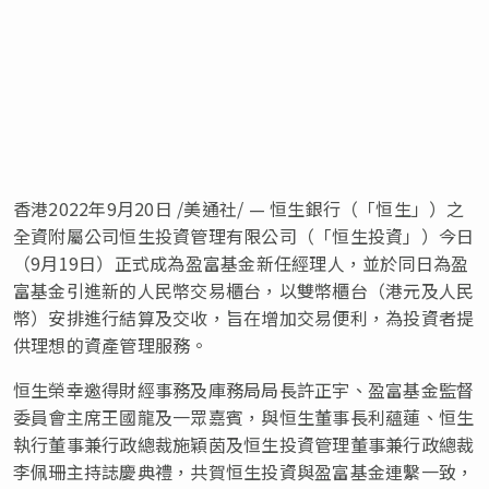
香港
2022年9月20日
/美通社/ — 恒生銀行（「恒生」）之
全資附屬公司恒生投資管理有限公司（「恒生投資」）今日
（9月19日）正式成為盈富基金新任經理人，並於同日為盈
富基金引進新的人民幣交易櫃台，以雙幣櫃台（港元及人民
幣）安排進行結算及交收，旨在增加交易便利，為投資者提
供理想的資產管理服務。
恒生榮幸邀得財經事務及庫務局局長許正宇、盈富基金監督
委員會主
席王
國龍及一眾嘉賓，與恒生董事長利蘊蓮、恒生
執行董事兼行政總裁施穎茵及恒生投資管理董事兼行政總裁
李佩珊主持誌慶典禮，共賀恒生投資與盈富基金連繫一致，