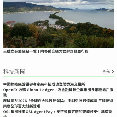
天橋立必去景點一覽！附多種交通方式輕鬆規劃行程
科技新聞
全部
中國線控底盤領導者拿森科技成功登陸香港交易所
OpenFX 收購 Global Ledger，為金融科技企業推出多幣種帳戶服
務
應科院於2026「全球百大科技研發獎」中創亞洲最佳成績 三項技術
榮膺全球百大創新獎項
OSL集團推出OSL AgentPay，支持多穩定幣的智能體支付基礎設
施