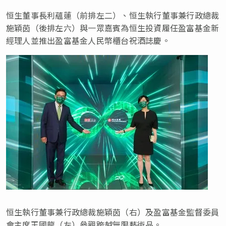
恒生董事長利蘊蓮（前排左二）、恒生執行董事兼行政總裁
施穎茵（後排左六）與一眾嘉賓為恒生投資履任盈富基金新
經理人並推出盈富基金人民幣櫃台祝酒誌慶。
恒生執行董事兼行政總裁施穎茵（右）及盈富基金監督委員
會主席王國龍（左）參觀跨越無限藝術品。