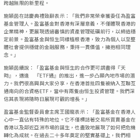
跨越無限的新里程。
施穎茵在誌慶典禮致辭表示：「我們非常榮幸獲委任為盈富
基金管理人。盈富基金對香港有深層意義，不僅體現香港的
企業精神，更展現透過審慎的資產管理砥礪前行，以締造穩
定前景。盈富基金與恒生同樣植根香港，致力為個人以至整
體社會提供穩健的金融服務，秉持一貫價值，擁抱相同理
念。」
施穎茵續說：「盈富基金與恒生的合作更可謂盡得『天
時』，適逢 『ETF通』的推出，進一步凸顯內地市場的潛
力。我們很高興與大家分享，在香港首批四隻被納入互聯互
通南向的合資格ETF，當中有兩隻
由恒
生投資管理。我們深
信其表現將隨時日展現可觀的增長。」
盈富基金監督委員會主席王國龍表示：「盈富基金在香港人
心中一直佔有特殊的地位。它不僅標誌著交易所買賣基金在
香港以及鄰近亞洲市場的誕生，也盡致地展現了如何把危機
轉化為成就。在過去二十多年奠定的堅實基礎上，我們相