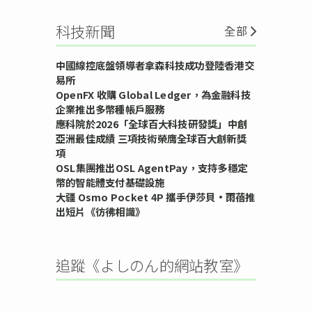
科技新聞
全部
中國線控底盤領導者拿森科技成功登陸香港交
易所
OpenFX 收購 Global Ledger，為金融科技
企業推出多幣種帳戶服務
應科院於2026「全球百大科技研發獎」中創
亞洲最佳成績 三項技術榮膺全球百大創新獎
項
OSL集團推出OSL AgentPay，支持多穩定
幣的智能體支付基礎設施
大疆 Osmo Pocket 4P 攜手伊莎貝•雨蓓推
出短片《彷彿相識》
追蹤《よしのん的網站教室》