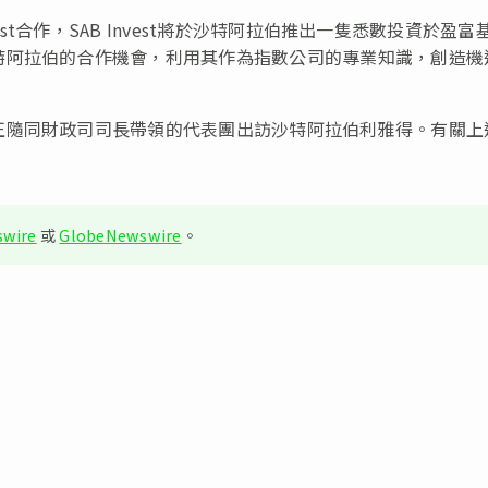
est合作，SAB Invest將於沙特阿拉伯推出一隻悉數投資於盈富
特阿拉伯的合作機會，利用其作為指數公司的專業知識，創造機
正隨同財政司司長帶領的代表團出訪沙特阿拉伯利雅得。有關上
wire
或
GlobeNewswire
。