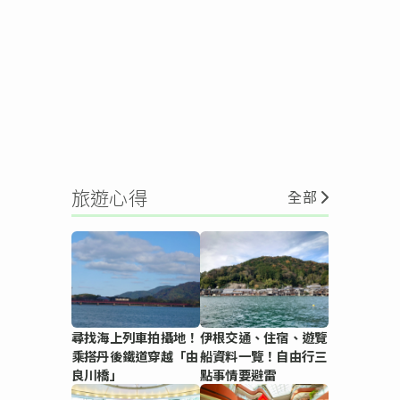
旅遊心得
全部
尋找海上列車拍攝地！
伊根交通、住宿、遊覽
乘搭丹後鐵道穿越「由
船資料一覽！自由行三
良川橋」
點事情要避雷