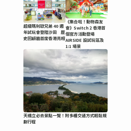
《集合啦！動物森友
超級瑪利歐兄弟 40 週
會》Switch 2 香港首
年試玩會登陸沙田 歷
個官方活動登場
史回顧牆首度香港亮相
AIRSIDE 設試玩區及
1:1 場景
天橋立必去景點一覽！附多種交通方式輕鬆規
劃行程