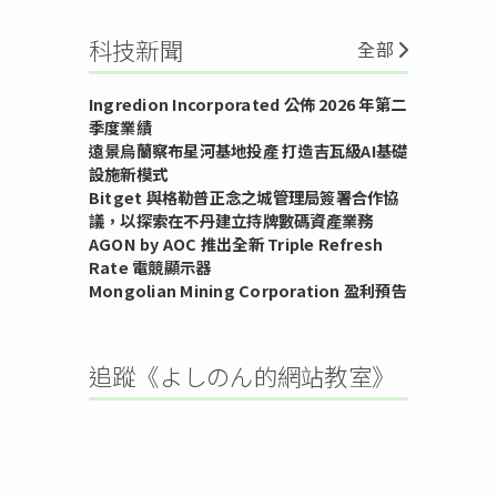
科技新聞
全部
Ingredion Incorporated 公佈 2026 年第二
季度業績
遠景烏蘭察布星河基地投產 打造吉瓦級AI基礎
設施新模式
Bitget 與格勒普正念之城管理局簽署合作協
議，以探索在不丹建立持牌數碼資產業務
AGON by AOC 推出全新 Triple Refresh
Rate 電競顯示器
Mongolian Mining Corporation 盈利預告
追蹤《よしのん的網站教室》