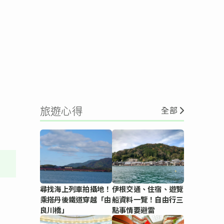
旅遊心得
全部
尋找海上列車拍攝地！
伊根交通、住宿、遊覽
乘搭丹後鐵道穿越「由
船資料一覽！自由行三
良川橋」
點事情要避雷