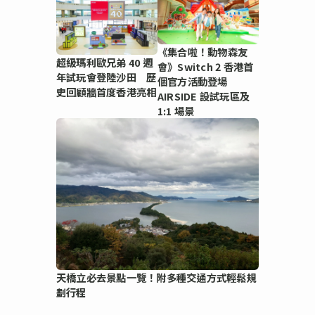
《集合啦！動物森友
超級瑪利歐兄弟 40 週
會》Switch 2 香港首
年試玩會登陸沙田 歷
個官方活動登場
史回顧牆首度香港亮相
AIRSIDE 設試玩區及
1:1 場景
天橋立必去景點一覽！附多種交通方式輕鬆規
劃行程