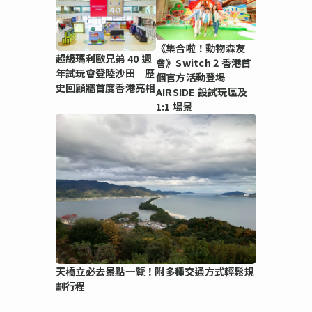
《集合啦！動物森友
超級瑪利歐兄弟 40 週
會》Switch 2 香港首
年試玩會登陸沙田 歷
個官方活動登場
史回顧牆首度香港亮相
AIRSIDE 設試玩區及
1:1 場景
天橋立必去景點一覽！附多種交通方式輕鬆規
劃行程