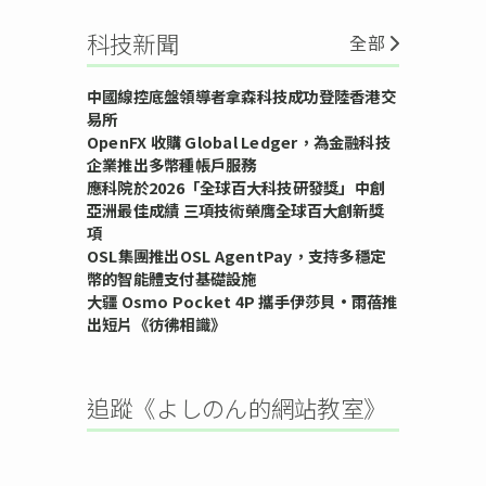
科技新聞
全部
中國線控底盤領導者拿森科技成功登陸香港交
易所
OpenFX 收購 Global Ledger，為金融科技
企業推出多幣種帳戶服務
應科院於2026「全球百大科技研發獎」中創
亞洲最佳成績 三項技術榮膺全球百大創新獎
項
OSL集團推出OSL AgentPay，支持多穩定
幣的智能體支付基礎設施
大疆 Osmo Pocket 4P 攜手伊莎貝•雨蓓推
出短片《彷彿相識》
追蹤《よしのん的網站教室》