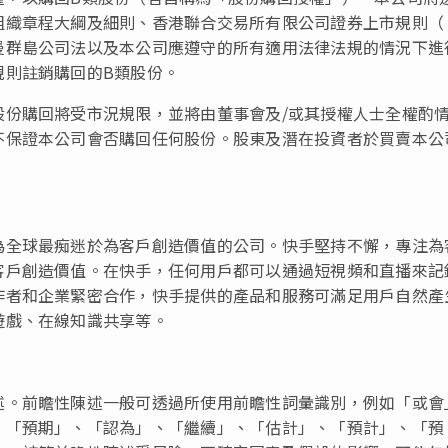
組織章程大綱及細則、香港聯合交易所有限公司證券上市規則（
曼群島公司法以及本公司應遵守的所有適用法律法規的情況下進
規則註銷購回的B類股份。
股份購回將受市況規限，並將由董事會及/或其授權人士全權酌
不保證本公司會否購回任何股份。股東及潛在投資者於買賣本公
為全球最痴迷於為客戶創造價值的公司。快手堅持不懈，專注為
客戶創造價值。在快手，任何用戶都可以通過短視頻和直播來記
作者和企業緊密合作，快手提供的產品和服務可滿足用戶自然產
遊戲、在線知識共享等。
述。前瞻性陳述一般可透過所使用前瞻性詞彙識別，例如「或會
、「預期」、「認為」、「繼續」、「估計」、「預計」、「預