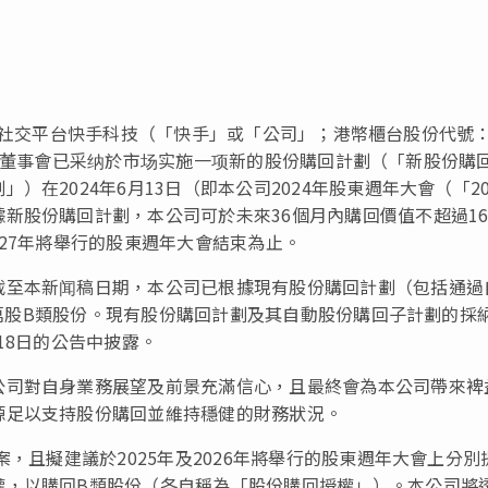
區及社交平台快手科技（「快手」或「公司」；港幣櫃台股份代號
今日宣布董事會已采纳於市场实施一项新的股份購回計劃（「新股份購
在2024年6月13日（即本公司2024年股東週年大會（「20
新股份購回計劃，本公司可於未來36個月內購回價值不超過16
027年將舉行的股東週年大會結束為止。
截至本新闻稿日期，本公司已根據現有股份購回計劃（包括通過
7百萬股B類股份。現有股份購回計劃及其自動股份購回子計劃的採
月18日的公告中披露。
公司對自身業務展望及前景充滿信心，且最終會為本公司帶來裨
源足以支持股份購回並維持穩健的財務狀況。
案，且擬建議於2025年及2026年將舉行的股東週年大會上分別
權，以購回B類股份（各自稱為「股份購回授權」）。本公司將