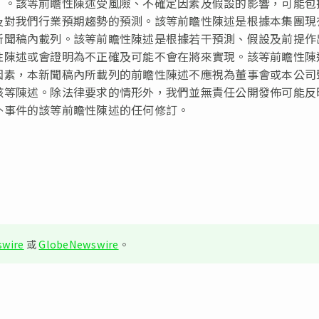
」。該等前瞻性陳述受風險、不確定因素及假設的影響，可能包
及對我們行業預期趨勢的預測。該等前瞻性陳述是根據本集團現
新聞稿內載列。該等前瞻性陳述是根據若干預測、假設及前提作
性陳述或會證明為不正確及可能不會在將來實現。該等前瞻性陳
因素，本新聞稿內所載列的前瞻性陳述不應視為董事會或本公司
該等陳述。除法律要求的情形外，我們並無責任公開發佈可能反
外事件的該等前瞻性陳述的任何修訂。
wire
或
GlobeNewswire
。