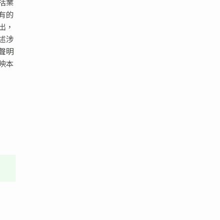
括業
有的
出，
述涉
聲明
映本