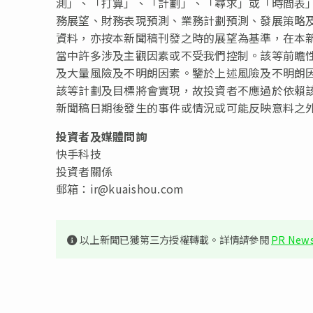
測」、「打算」、「計劃」、「尋求」或「時間表
務展望、財務表現預測、業務計劃預測、發展策略
資料，亦按本新聞稿刊發之時的展望為基準，在本
當中許多涉及主觀因素或不受我們控制。該等前瞻
及大量風險及不明朗因素。鑒於上述風險及不明朗
該等計劃及目標將會實現，故投資者不應過於依賴
新聞稿日期後發生的事件或情況或可能反映意料之
投資者及媒體問詢
快手科技
投資者關係
郵箱：
ir@kuaishou.com
以上新聞已獲第三方授權轉載。詳情請參閱
PR News