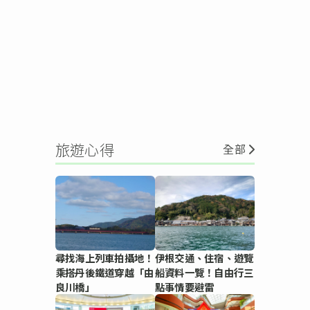
旅遊心得
全部
尋找海上列車拍攝地！
伊根交通、住宿、遊覽
乘搭丹後鐵道穿越「由
船資料一覽！自由行三
良川橋」
點事情要避雷