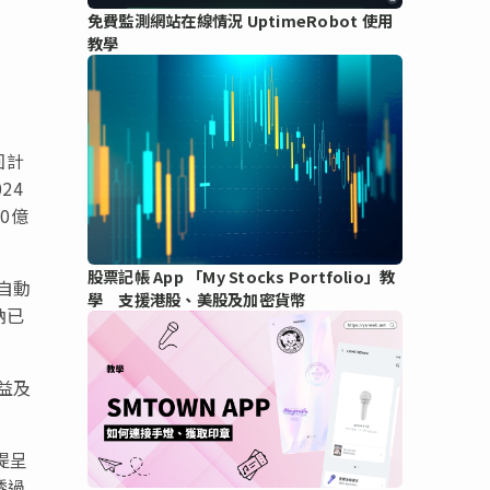
免費監測網站在線情況 UptimeRobot 使用
教學
：
回計
24
0億
股票記帳 App 「My Stocks Portfolio」教
自動
學 支援港股、美股及加密貨幣
納已
益及
提呈
透過