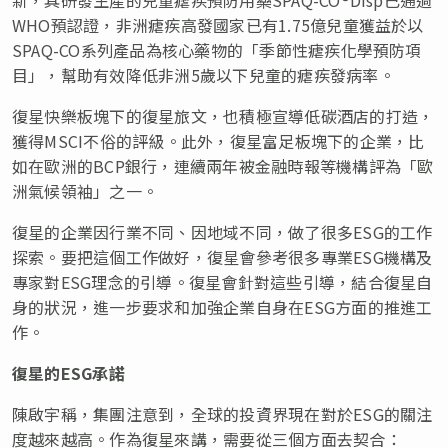
WHO預認證，非洲瘧疾高發國家已有1.75億兒童獲益於以
SPAQ-CO系列產品為核心藥物的「季節性瘧疾化學預防項
目」，幫助有效降低非洲5歲以下兒童的瘧疾發病率。
復星快樂板塊下的復星旅文，也積極宣導低碳酒店的打造，
獲得MSCI不俗的評級。此外，復星富足板塊下的企業，比
如在歐洲的BCP銀行，連續兩年被金融時報等機構評為「歐
洲氣候領袖」之一。
復星的企業因行業不同、因地域不同，做了很多ESG的工作
探索。要把這個工作做好，復星會參考很多專業ESG機構及
專家對ESG理念的引導。復星會針對這些引導，結合復星自
身的狀況，進一步要求和加強企業自身在ESG方面的推進工
作。
復星的
ESG
承諾
陳啟宇稱，集團注意到，全球的投資界現在對於ESG的關注
度越來越高。作為復星來講，需要從三個方面去契合：