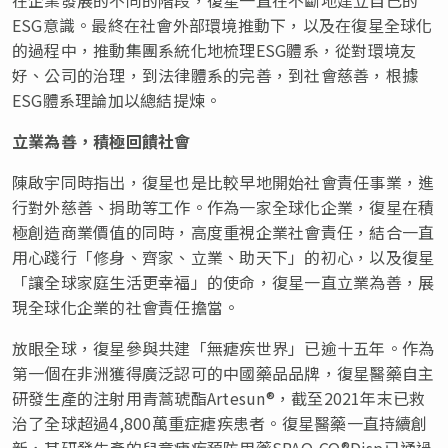
ESG意識。最終在社會外部環境推動下，以及在復星全球化
的過程中，推動集團系統化地梳理ESG體系，從對環境友
好、公司的治理，到法律體系的完善，到社會慈善，根據
ESG體系理論加以總結提煉。
立業為善，積極回饋社會
陳啟宇同時指出，復星也是比較早地開始社會責任事業，進
行對外慈善、捐助等工作。作為一家全球化企業，復星在積
極創造商業價值的同時，高度重視企業社會責任，結合一直
用心踐行「修身、齊家、立業、助天下」的初心，以及復星
「讓全球家庭生活更幸福」的使命，復星一直立業為善，展
現全球化企業的社會責任擔當。
放眼全球，復星參與共建「無瘧疾世界」已逾十五年。作為
第一個在非洲獲得廣泛認可的中國藥品品牌，復星醫藥自主
研發生產的注射用青蒿琥酯Artesun®，截至2021年末已救
治了全球超過4,800萬重症瘧疾患者。復星醫藥一直持續創
新，其研發生產的兒童瘧疾預防用藥SPAQ-CO®Disp已通過