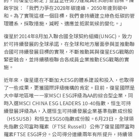
啟宇說：「我們力爭在2028年碳達峰，2050年達到碳中
和。為了實現這樣一個目標，我們會持續建立綠色低碳的管
理體系，採取措施，減輕、適應並抵禦氣候的變化。」
復星於2014年8月加入聯合國全球契約組織(UNGC)，致力
於可持續發展的全球承諾，在全球和地方層面參與並推動聯
合國可持續發展目標的實現，不斷推動其與復星ESG戰略的
緊密融合，並持續積極聯合各成員企業推動ESG戰略的實
施。
近年來，復星還在不斷加大ESG的體系建設和投入，也取得
了一些成果，更獲國際評級機構的肯定。目前，復星國際是
大中華地區唯一一家MSCI ESG評級為AA的綜合型企業，同
時入選MSCI
CHINA
ESG LEADERS 10-40指數，恒生可持
續發展評級為A，入選恒生可持續發展企業基準指數成份股
（HSSUSB）和恒生ESG50指數成份股。6月23日，全球領
先指數公司富時羅素（FTSE Russell）公佈了復星國際富時
羅素FTSE ESG評分。公司得分連續兩年有所提升，持續領