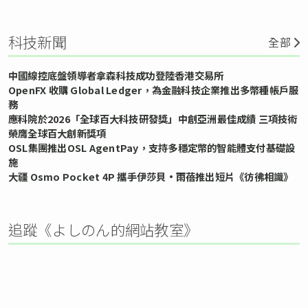
科技新聞
全部
中國線控底盤領導者拿森科技成功登陸香港交易所
OpenFX 收購 Global Ledger，為金融科技企業推出多幣種帳戶服
務
應科院於2026「全球百大科技研發獎」中創亞洲最佳成績 三項技術
榮膺全球百大創新獎項
OSL集團推出OSL AgentPay，支持多穩定幣的智能體支付基礎設
施
大疆 Osmo Pocket 4P 攜手伊莎貝•雨蓓推出短片《彷彿相識》
追蹤《よしのん的網站教室》