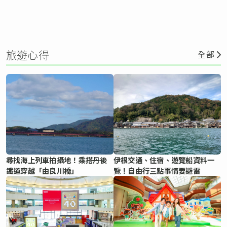
旅遊心得
全部
尋找海上列車拍攝地！乘搭丹後
伊根交通、住宿、遊覽船資料一
鐵道穿越「由良川橋」
覽！自由行三點事情要避雷