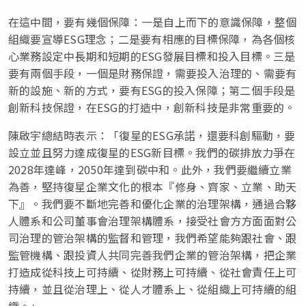
在這中間，要有幾個保障：一是自上而下的意識保障，整個
組織要宣導ESG理念；二是要有相應的目標保障，為各個核
心業務設定中長期和短期的ESG發展目標和投入目標。三是
要有兩個手段，一個是財務保證，需要投入治理的、需要有
新的設施、新的方式，要有ESG的投入保障；第二個手段是
創新科技保證，在ESG的打造中，創新科技是非常重要的。
陳啟宇總結時表示：「復星的ESG承諾，還要科創驅動，要
設立並且努力達成復星的ESG新目標。我們的碳排放力爭在
2028年達峰，2050年達到碳中和。此外，我們要繼續立業
為善，堅持復星企業文化的根本『修身、齊家、立業、助天
下』。我們要不斷地完善和優化企業的治理架構，通過合夥
人體系和公司董事會治理架構體系，接受社會方方面面對公
司治理的管治架構的監督和管理，我們希望能夠跟社會、跟
監管機構、跟投資人共同完善我們企業的管治架構，把企業
打造成從科技上可持續、從財務上可持續、從社會責任上可
持續，並且從治理上、從人才體系上、從組織上可持續的組
織。」