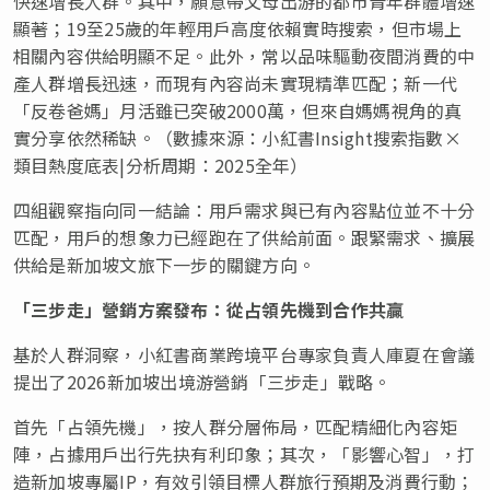
快速增長人群。其中，願意帶父母出游的都市青年群體增速
顯著；19至25歲的年輕用戶高度依賴實時搜索，但市場上
相關內容供給明顯不足。此外，常以品味驅動夜間消費的中
產人群增長迅速，而現有內容尚未實現精準匹配；新一代
「反卷爸媽」月活雖已突破2000萬，但來自媽媽視角的真
實分享依然稀缺。（數據來源：小紅書Insight搜索指數×
類目熱度底表|分析周期：2025全年）
四組觀察指向同一結論：用戶需求與已有內容點位並不十分
匹配，用戶的想象力已經跑在了供給前面。跟緊需求、擴展
供給是新加坡文旅下一步的關鍵方向。
「三步走」營銷方案發布：從占領先機到合作共贏
基於人群洞察，小紅書商業跨境平台專家負責人庫夏在會議
提出了2026新加坡出境游營銷「三步走」戰略。
首先「占領先機」，按人群分層佈局，匹配精細化內容矩
陣，占據用戶出行先抉有利印象；其次，「影響心智」，打
造新加坡專屬IP，有效引領目標人群旅行預期及消費行動；