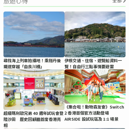
旅遊心得
全部
尋找海上列車拍攝地！乘搭丹後
伊根交通、住宿、遊覽船資料一
鐵道穿越「由良川橋」
覽！自由行三點事情要避雷
《集合啦！動物森友會》Switch
2 香港首個官方活動登場
超級瑪利歐兄弟 40 週年試玩會登
AIRSIDE 設試玩區及 1:1 場景
陸沙田 歷史回顧牆首度香港亮
相