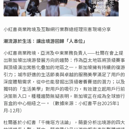
小紅書商業跨境及互聯網行業群總經理宗憲現場分享
潮流源於生活：讓出境游回歸「人本位」
小紅書商業跨境•亞洲及中東業務負責人——杜爾在會上提
出新加坡出境游發展方向的趨勢：作為亞太地區將頂級賽事
與頂級演出常態化疊加的地區之一，新加坡擁有持續的復游
引力；城市舒適的生活節奏與卓越的服務美學滿足了用戶的
深度體驗需求，從中也能發掘出頂級奢養賽道的潛力；以及
獨特的「生活美學」對用戶的吸引力，有效建立起用戶行前
決策新入口。種種趨勢無疑表明，新加坡正在成為全球旅行
盲盒的中心樞紐之一。（數據來源：小紅書平台2025年1
月-12月）
杜爾基於小紅書「千機塔方法論」，簡要分析出境游的四大