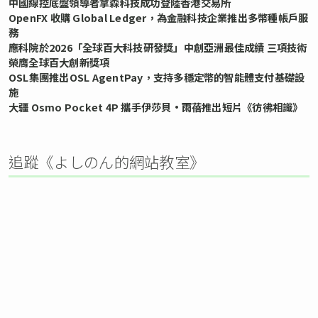
中國線控底盤領導者拿森科技成功登陸香港交易所
OpenFX 收購 Global Ledger，為金融科技企業推出多幣種帳戶服
務
應科院於2026「全球百大科技研發獎」中創亞洲最佳成績 三項技術
榮膺全球百大創新獎項
OSL集團推出OSL AgentPay，支持多穩定幣的智能體支付基礎設
施
大疆 Osmo Pocket 4P 攜手伊莎貝•雨蓓推出短片《彷彿相識》
追蹤《よしのん的網站教室》