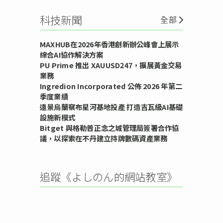
科技新聞
全部
MAXHUB在2026年香港創新辦公峰會上展示
綜合AI協作解決方案
PU Prime 推出 XAUUSD247，擴展黃金交易
業務
Ingredion Incorporated 公佈 2026 年第二
季度業績
遠景烏蘭察布星河基地投產 打造吉瓦級AI基礎
設施新模式
Bitget 與格勒普正念之城管理局簽署合作協
議，以探索在不丹建立持牌數碼資產業務
追蹤《よしのん的網站教室》