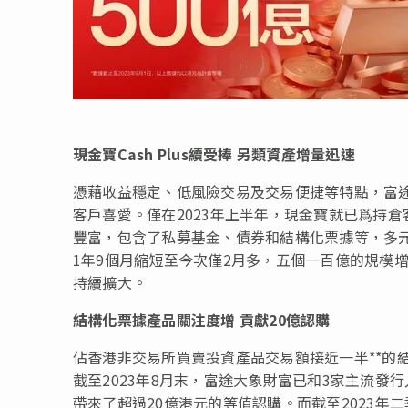
現金寶
Cash Plus
續受捧
另類資產增量迅速
憑藉收益穩定、低風險交易及交易便捷等特點，富途為
客戶喜愛。僅在2023年上半年，現金寶就已爲持倉
豐富，包含了私募基金、債券和結構化票據等，多
1年9個月縮短至今次僅2月多，五個一百億的規模
持續擴大。
結構化票據產品關注度增
貢獻
20
億認購
佔香港非交易所買賣投資產品交易額接近一半**的
截至2023年8月末，富途大象財富已和3家主流
帶來了超過20億港元的等值認購。而截至2023年