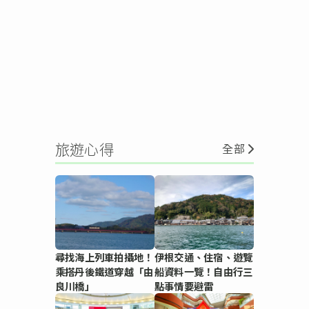
旅遊心得
全部
尋找海上列車拍攝地！
伊根交通、住宿、遊覽
乘搭丹後鐵道穿越「由
船資料一覽！自由行三
良川橋」
點事情要避雷