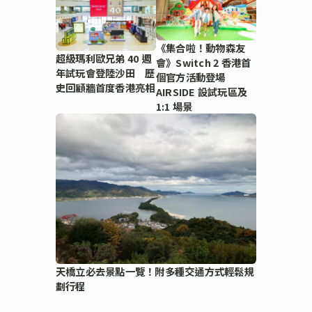
《集合啦！動物森友
超級瑪利歐兄弟 40 週
會》Switch 2 香港首
年試玩會登陸沙田 歷
個官方活動登場
史回顧牆首度香港亮相
AIRSIDE 設試玩區及
1:1 場景
天橋立必去景點一覽！附多種交通方式輕鬆規
劃行程