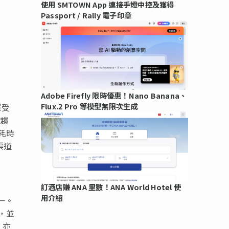
使用 SMTOWN App 連接手燈中控及獲得
Passport / Rally 電子印章
Adobe Firefly 限時優惠！Nano Banana、
Flux.2 Pro 等模型無限次生成
深受
日趨
耗時
渠道
訂酒店賺 ANA 里數！ANA World Hotel 使
用介紹
一。
，並
，亦