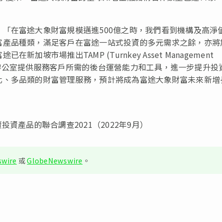
：「在富途大象財富規模邁進500億之時，我們看到機構及高淨
富產品種類，滿足客戶在富途一站式投資的多元需求之餘，亦將
市場推出TAMP (Turnkey Asset Management
、家族辦公室提供服務客戶所需的後台運營能力和工具，進一步提升投
化、多品類的財富管理服務，預計將成為富途大象財富未來新增
資產品的聯合調查2021（2022年9月）
wire
或
GlobeNewswire
。