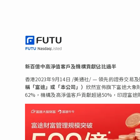
新百
億中高淨值客戶及機構貢獻佔比過半
香港
2023年9月14日
/美通社/ —
領先的
證券交易及
稱「富途」或「本公司」）
欣然宣佈旗下富途大象財
62%，機構及高淨值客戶貢獻超過50%，印證富