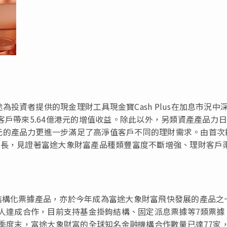
投資者提供的現金理財工具現金寶Cash Plus在加息市況中
客戶帶來5.64億港元的增值收益。除此以外，另類資產產品力
元的產品力更進一步滿足了高淨值客戶不同的理財需求。由首次
增長，見證著富途大象財富產品種類豐富度不斷增強、理財客戶
結構化票據產品，亦於今年成為富途大象財富飛快發展的產品之
發行人達成合作，目前支持基金掛鉤結構、固定派息票據等7類票據
二季度末，富途大象財富的全球知名金融機構合作數量已達77家