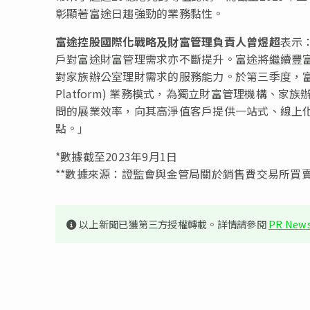
彰顯著富途日趨強勁的業務黏性。
富途控股國際化戰略及財富管理負責人曾煜超
表示
戶對富途財富管理需求亦不斷提升。富途將繼續豐
對家族辦公室理財需求的服務能力。於第三季度，富途已在新加坡
Platform) 業務模式，為獨立財富管理機構
問的展業效率，向其高淨值客戶提供一站式、線上
點。」
*數據截至2023年9月1日
**數據來源：證監會與金管局關於銷售費交易所買賣投
以上新聞已獲第三方授權轉載。詳情請參閱
PR News