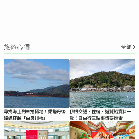
旅遊心得
全部
尋找海上列車拍攝地！乘搭丹後
伊根交通、住宿、遊覽船資料一
鐵道穿越「由良川橋」
覽！自由行三點事情要避雷