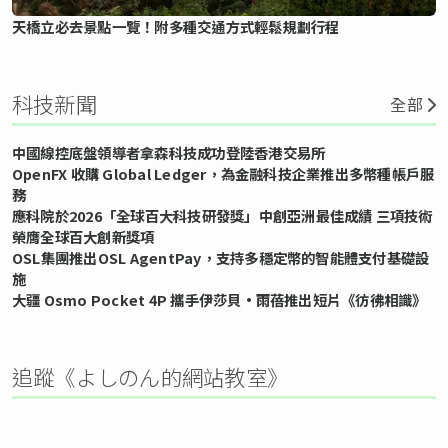
天橋立必去景點一覽！附多種交通方式輕鬆規劃行程
科技新聞
全部
中國線控底盤領導者拿森科技成功登陸香港交易所
OpenFX 收購 Global Ledger，為金融科技企業推出多幣種帳戶服
務
應科院於2026「全球百大科技研發獎」中創亞洲最佳成績 三項技術
榮膺全球百大創新獎項
OSL集團推出OSL AgentPay，支持多穩定幣的智能體支付基礎設
施
大疆 Osmo Pocket 4P 攜手伊莎貝•雨蓓推出短片《彷彿相識》
追蹤《よしのん的網站教室》