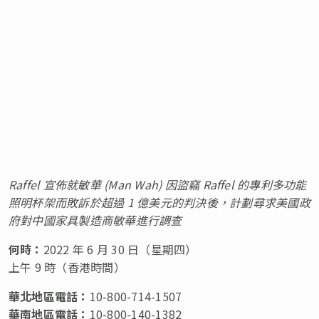
Raffel
宣佈就敏華
(
Man Wah
)
因盜竊
Raffel
的專利多功能
照明杯架而敗訴於超過
1
億美元的判決後，計劃尋求美國政
府對中國家具製造商敏華進行調
查
何時：
2022 年 6 月 30 日（星期四）
上午 9 時（香港時間）
華北地區電話：
10-800-714-1507
華南地區電話：
10-800-140-1382