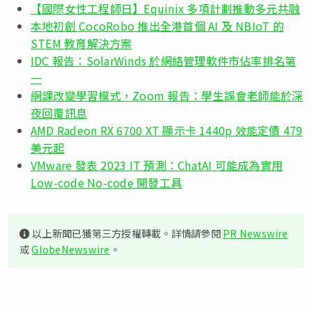
【國際女性工程師日】Equinix 多項計劃推動多元共融
本地初創 CocoRobo 推出全港首個 AI 及 NBIoT 的
STEM 教育解決方案
IDC 報告：SolarWinds 於網絡管理軟件市佔率排名第
一
網課改變學習模式，Zoom 報告：學生誤會老師能於深
夜回覆訊息
AMD Radeon RX 6700 XT 顯示卡 1440p 效能定價 479
美元起
VMware 發表 2023 IT 預測：ChatAI 可能成為實用
Low-code No-code 開發工具
以上新聞已獲第三方授權轉載。詳情請參閱
PR Newswire
或
GlobeNewswire
。