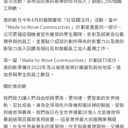
是次活動，各地區的奧的斯導師合共投入了超過1,500個義
工時數。
奧的斯在今年4月初展開慶祝「社區關注月」活動，當中
「Made to Move Communities 」計劃是重要的一部分，
公司更藉這個機會宣布獲獎的學生團隊，表彰及感謝各位義
務參與的員工，並重點介紹該計劃所帶來的影響力以及奧的
斯致力投入回饋各個社區和鼓勵員工加入義務工作。
第一届「Made to Move Communities」計劃試行成功，
奧的斯準備在2022年及以後逐漸將計擴展到其他地區，增
加參與學生和員工數目。
關於奧的斯
我們致力讓人們自由地與更高、更快捷、更智能的世界接
軌，茁壯成長。身為全球領先升降機和電扶梯的製造、安裝
和維修保養商，我們每日在全世界運載20億人次並維修保
養超過兩百萬部客用裝置—-這是業界最大的服務業務版
圖。在全世界最著名的建築物、住宅和商業建築物、交通樞