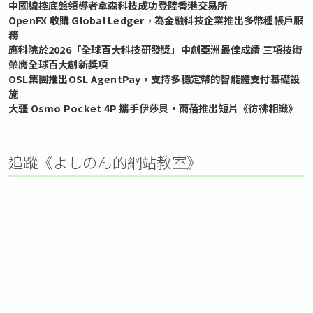
中國線控底盤領導者拿森科技成功登陸香港交易所
OpenFX 收購 Global Ledger，為金融科技企業推出多幣種帳戶服
務
應科院於2026「全球百大科技研發獎」中創亞洲最佳成績 三項技術
榮膺全球百大創新獎項
OSL集團推出OSL AgentPay，支持多穩定幣的智能體支付基礎設
施
大疆 Osmo Pocket 4P 攜手伊莎貝•雨蓓推出短片《彷彿相識》
追蹤《よしのん的網站教室》