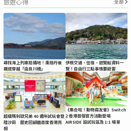
旅遊心得
全部
尋找海上列車拍攝地！乘搭丹後
伊根交通、住宿、遊覽船資料一
鐵道穿越「由良川橋」
覽！自由行三點事情要避雷
《集合啦！動物森友會》Switch
2 香港首個官方活動登場
超級瑪利歐兄弟 40 週年試玩會登
AIRSIDE 設試玩區及 1:1 場景
陸沙田 歷史回顧牆首度香港亮
相