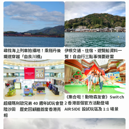
尋找海上列車拍攝地！乘搭丹後
伊根交通、住宿、遊覽船資料一
鐵道穿越「由良川橋」
覽！自由行三點事情要避雷
《集合啦！動物森友會》Switch
2 香港首個官方活動登場
超級瑪利歐兄弟 40 週年試玩會登
AIRSIDE 設試玩區及 1:1 場景
陸沙田 歷史回顧牆首度香港亮
相