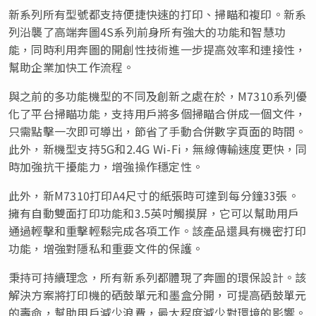
新系列所有型號都支持便捷快速的打印、掃瞄和複印。新系
列沿襲了高端奔圖4S系列前身所有強大的功能和智慧功
能，同時利用奔圖的開創性技術進一步提高效率和連接性，
幫助企業加快工作流程。
與之前的多功能機型的不同及創新之處在於，M7310系列優
化了平台掃瞄功能，支持用戶將多個掃瞄合併成一個文件，
只需點擊一次即可導出，節省了手動合併數字頁面的時間。
此外，新機型支持5G和2.4G Wi-Fi，無線傳輸速度更快，同
時加強抗干擾能力，增強操作穩定性。
此外，新M7310打印A4尺寸的紙張時可達到每分鐘33張。
擁有自動雙面打印功能和3.5英吋觸摸屏，它可以幫助用戶
通過輕擊和重擊輕鬆完成各項工作。該產品還具有機密打印
功能，增強對隱私和重要文件的保護。
秉持可持續理念，所有新系列都體現了奔圖的環保設計。該
解決方案將打印機的硒鼓單元和墨盒分開，可提高硒鼓單元
的壽命，幫助用戶減少浪費，最大程度減少對環境的影響。