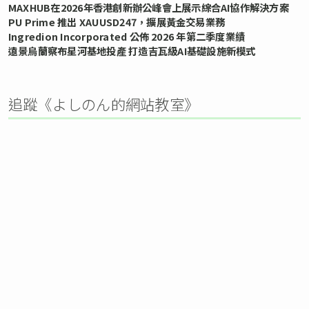
MAXHUB在2026年香港創新辦公峰會上展示綜合AI協作解決方案
PU Prime 推出 XAUUSD247，擴展黃金交易業務
Ingredion Incorporated 公佈 2026 年第二季度業績
遠景烏蘭察布星河基地投產 打造吉瓦級AI基礎設施新模式
追蹤《よしのん的網站教室》