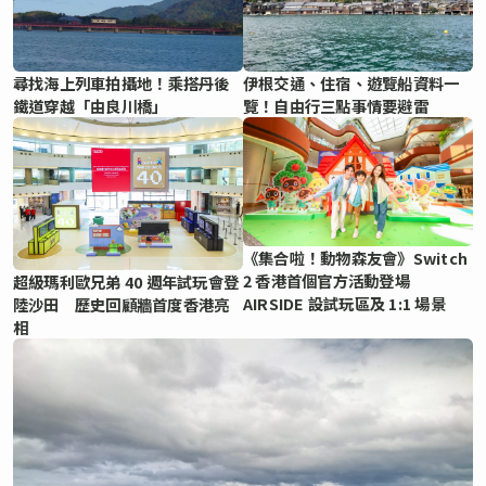
尋找海上列車拍攝地！乘搭丹後
伊根交通、住宿、遊覽船資料一
鐵道穿越「由良川橋」
覽！自由行三點事情要避雷
《集合啦！動物森友會》Switch
2 香港首個官方活動登場
超級瑪利歐兄弟 40 週年試玩會登
AIRSIDE 設試玩區及 1:1 場景
陸沙田 歷史回顧牆首度香港亮
相