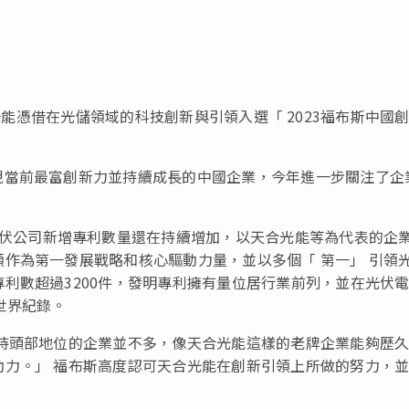
，天合光能憑借在光儲領域的科技創新與引領入選
「
2023福布斯中國
現當前最富創新力並持續成長的中國企業，今年進一步關注了企
伏公司新增專利數量還在持續增加，以天合光能等為代表的企
領作為第一發展戰略和核心驅動力量，並以多個
「
第一
」
引領
利數超過3200件，發明專利擁有量位居行業前列，並在光伏
世界紀錄。
持頭部地位的企業並不多，像天合光能這樣的老牌企業能夠歷
動力。
」
福布斯高度認可天合光能在創新引領上所做的努力，