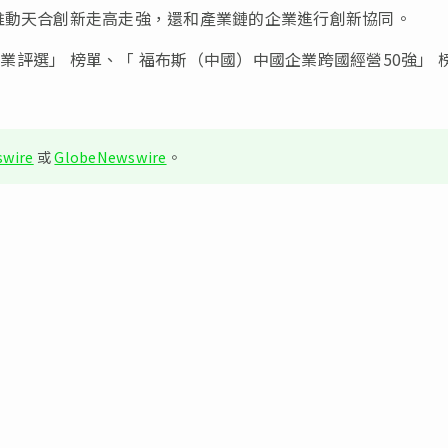
推動天合創新走高走強，還和產業鏈的企業進行創新協同。
企業評選
」
榜單、
「
福布斯（中國）中國企業跨國經營50強
」
wire
或
GlobeNewswire
。