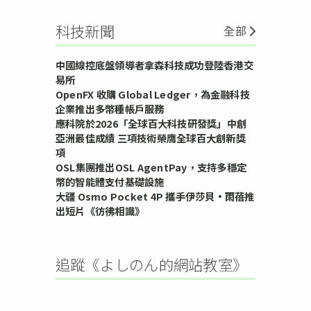
科技新聞
全部
中國線控底盤領導者拿森科技成功登陸香港交
易所
OpenFX 收購 Global Ledger，為金融科技
企業推出多幣種帳戶服務
應科院於2026「全球百大科技研發獎」中創
亞洲最佳成績 三項技術榮膺全球百大創新獎
項
OSL集團推出OSL AgentPay，支持多穩定
幣的智能體支付基礎設施
大疆 Osmo Pocket 4P 攜手伊莎貝•雨蓓推
出短片《彷彿相識》
追蹤《よしのん的網站教室》