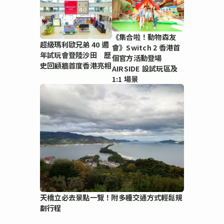
《集合啦！動物森友
超級瑪利歐兄弟 40 週
會》Switch 2 香港首
年試玩會登陸沙田 歷
個官方活動登場
史回顧牆首度香港亮相
AIRSIDE 設試玩區及
1:1 場景
天橋立必去景點一覽！附多種交通方式輕鬆規
劃行程