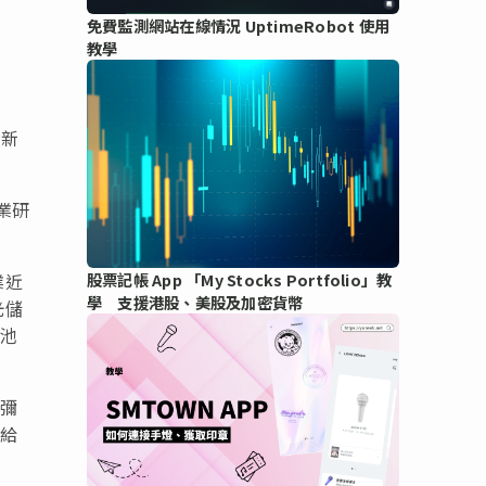
免費監測網站在線情況 UptimeRobot 使用
教學
創新
業研
業近
股票記帳 App 「My Stocks Portfolio」教
學 支援港股、美股及加密貨幣
光儲
電池
久彌
並給