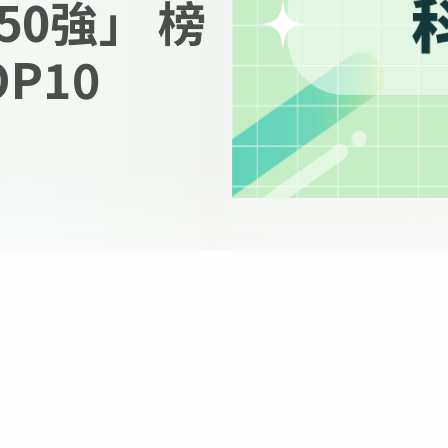
0強」 榜
P10