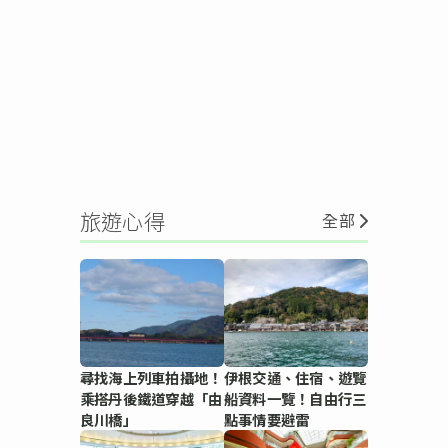
旅遊心得
全部
尋找海上列車拍攝地！
伊根交通、住宿、遊覽
乘搭丹後鐵道穿越「由
船資料一覽！自由行三
良川橋」
點事情要避雷