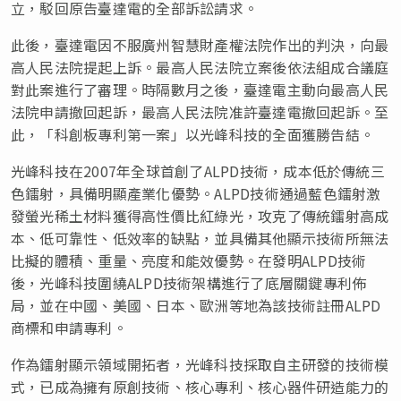
立，駁回原告臺達電的全部訴訟請求。
此後，臺達電因不服廣州智慧財產權法院作出的判決，向最
高人民法院提起上訴。最高人民法院立案後依法組成合議庭
對此案進行了審理。時隔數月之後，臺達電主動向最高人民
法院申請撤回起訴，最高人民法院准許臺達電撤回起訴。至
此，「科創板專利第一案」以光峰科技的全面獲勝告結。
光峰
科技在2007年全球首創了ALPD技術，成本低於傳統三
色鐳射，具備明顯產業化優勢。ALPD技術通過藍色鐳射激
發螢光稀土材料獲得高性價比紅綠光，攻克了傳統鐳射高成
本、低可靠性、低效率的缺點，並具備其他顯示技術所無法
比擬的體積、重量、亮度和能效優勢。在發明ALPD技術
後，光峰科技圍繞ALPD技術架構進行了底層關鍵專利佈
局，並在中國、美國、日本、歐洲等地為該技術註冊ALPD
商標和申請專利。
作為鐳射顯示領域開拓者，光峰科技採取自主研發的技術模
式，已成為擁有原創技術、核心專利、核心器件研造能力的