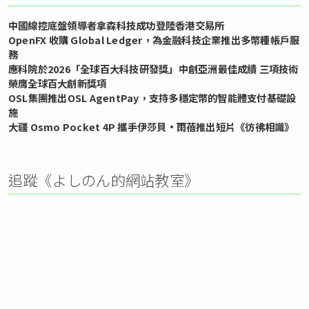
中國線控底盤領導者拿森科技成功登陸香港交易所
OpenFX 收購 Global Ledger，為金融科技企業推出多幣種帳戶服
務
應科院於2026「全球百大科技研發獎」中創亞洲最佳成績 三項技術
榮膺全球百大創新獎項
OSL集團推出OSL AgentPay，支持多穩定幣的智能體支付基礎設
施
大疆 Osmo Pocket 4P 攜手伊莎貝•雨蓓推出短片《彷彿相識》
追蹤《よしのん的網站教室》