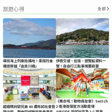
旅遊心得
全部
尋找海上列車拍攝地！乘搭丹後
伊根交通、住宿、遊覽船資料一
鐵道穿越「由良川橋」
覽！自由行三點事情要避雷
《集合啦！動物森友會》Switch
2 香港首個官方活動登場
超級瑪利歐兄弟 40 週年試玩會登
AIRSIDE 設試玩區及 1:1 場景
陸沙田 歷史回顧牆首度香港亮