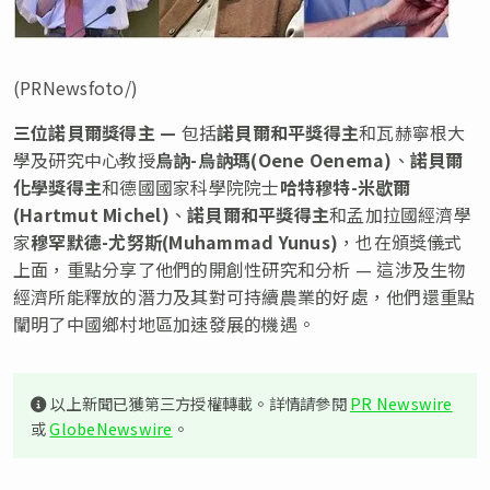
(PRNewsfoto/)
三位諾貝爾獎得主 —
包括
諾貝爾和平獎得主
和瓦赫寧根大
學及研究中心教授
烏訥
-烏訥瑪(Oene
Oenema)
、
諾貝爾
化學獎得主
和德國國家科學院院士
哈特穆特
-米歇爾
(
Hartmut Michel
)
、
諾貝爾和平獎得主
和孟加拉國經濟學
家
穆罕默德
-尤努斯(
Muhammad Yunus
)
，也在頒獎儀式
上面，重點分享了他們的開創性研究和分析 — 這涉及生物
經濟所能釋放的潛力及其對可持續農業的好處，他們還重點
闡明了中國鄉村地區加速發展的機遇。
以上新聞已獲第三方授權轉載。詳情請參閱
PR Newswire
或
GlobeNewswire
。