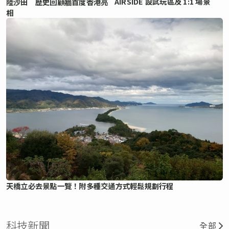
AIRSIDE 設試玩區及 1:1 場景
陸沙田 歷史回顧牆首度香港亮
相
天橋立必去景點一覽！附多種交通方式輕鬆規劃行程
科技新聞
全部