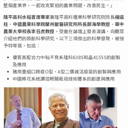
整個產業界，一起攻克緊迫的農業問題，改善民生。」
隆平高科水稻首席專家
兼隆平高科種業科學研究院院長
楊遠
柱
、
中國農業科學院蘭州獸醫研究所所長鄭海學教授
、
華中
農業大學校長李召虎教授
，受邀在論壇上發表演講，向聽眾
介紹他們的原創科學研究。以下三項傑出的科學發現，被授
予特等獎，包括：
優質高配合力中秈不育系隆科638S和晶4155S的創製
及應用
豬用重組口蹄疫O型、A型二價滅活疫苗的創製與應用
中國棉花系統調控輕簡栽培技術體系的創建與應用