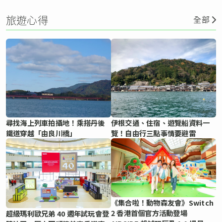
旅遊心得
全部
尋找海上列車拍攝地！乘搭丹後
伊根交通、住宿、遊覽船資料一
鐵道穿越「由良川橋」
覽！自由行三點事情要避雷
《集合啦！動物森友會》Switch
2 香港首個官方活動登場
超級瑪利歐兄弟 40 週年試玩會登