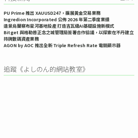
PU Prime 推出 XAUUSD247，擴展黃金交易業務
Ingredion Incorporated 公佈 2026 年第二季度業績
遠景烏蘭察布星河基地投產 打造吉瓦級AI基礎設施新模式
Bitget 與格勒普正念之城管理局簽署合作協議，以探索在不丹建立
持牌數碼資產業務
AGON by AOC 推出全新 Triple Refresh Rate 電競顯示器
追蹤《よしのん的網站教室》