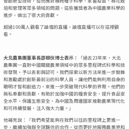
發創新型技術，從而應對橫跨種子科學、家畜疫苗、棉花栽
培和管理等眾多領域的問題，這些獲獎者為中國農業科學的
進步，做出了很大的貢獻。
超過100萬人觀看了論壇的直播，論壇直播可以在這裡觀
看。
大北農集團董事長邵根伙博士表示：
「過去23年來，大北
農集團一直對中國關鍵農業領域中的眾多里程碑式科學和技
術發現，予以表彰與認可。我們探索以新方法來進一步鼓舞
和激勵處於創新最前沿的科學人員，讓他們能夠利用自身的
聰明才智和創造力，來進一步突破現代科學的界限。他們的
無私奉獻和貢獻，有助於加強中國的糧食安全，提升食品安
全水平，保護生態安全，為中國及周邊國家推動農業現代化
和可持續發展，注入強大力量。」
他補充說：「我們希望能夠在我們以往的里程碑上更進一
步，繼續加強與全球夥伴的合作，從而更好地服務農業界和