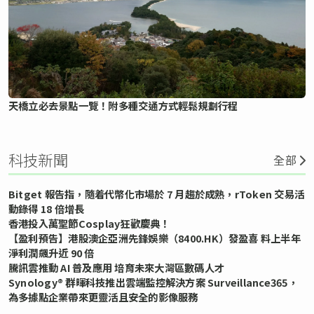
天橋立必去景點一覽！附多種交通方式輕鬆規劃行程
科技新聞
全部
Bitget 報告指，隨着代幣化市場於 7 月趨於成熟，rToken 交易活
動錄得 18 倍增長
香港投入萬聖節Cosplay狂歡慶典！
【盈利預告】港股澳企亞洲先鋒娛樂（8400.HK）發盈喜 料上半年
淨利潤飆升近 90 倍
騰訊雲推動 AI 普及應用 培育未來大灣區數碼人才
Synology® 群暉科技推出雲端監控解決方案 Surveillance365，
為多據點企業帶來更靈活且安全的影像服務