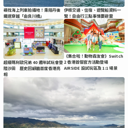
尋找海上列車拍攝地！乘搭丹後
伊根交通、住宿、遊覽船資料一
鐵道穿越「由良川橋」
覽！自由行三點事情要避雷
《集合啦！動物森友會》Switch
2 香港首個官方活動登場
超級瑪利歐兄弟 40 週年試玩會登
AIRSIDE 設試玩區及 1:1 場景
陸沙田 歷史回顧牆首度香港亮
相