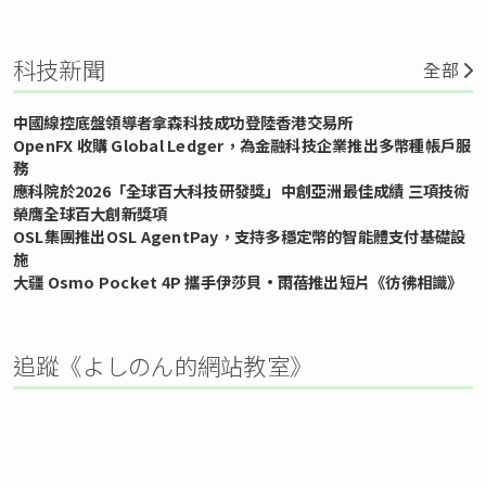
科技新聞
全部
中國線控底盤領導者拿森科技成功登陸香港交易所
OpenFX 收購 Global Ledger，為金融科技企業推出多幣種帳戶服
務
應科院於2026「全球百大科技研發獎」中創亞洲最佳成績 三項技術
榮膺全球百大創新獎項
OSL集團推出OSL AgentPay，支持多穩定幣的智能體支付基礎設
施
大疆 Osmo Pocket 4P 攜手伊莎貝•雨蓓推出短片《彷彿相識》
追蹤《よしのん的網站教室》