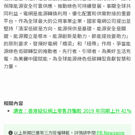
保障能源安全可靠供應、推動綠色可持續發展，事關全球共
同利益。電網是能源轉換利用、優化配置和供需對接的重要
平台。作為全球最大的公用事業企業，國家電網公司提出並
堅持「清潔低碳是方向、能源保供是基礎、能源安全是關
鍵、能源獨立是根本、能源創新是動力、節能提效要助力」
的原則要求，發揮好電網「橋梁」和「紐帶」作用，爭當能
源綠色低碳轉型的推動者、先行者、引領者，為美好生活充
電、為美麗中國賦能，為全球能源綠色低碳轉型貢獻智慧和
力量。
相關內容
調查：香港疑似網上零售詐騙較 2019 年同期上升 41%
以上新聞已獲第三方授權轉載。詳情請參閱
PR Newswire