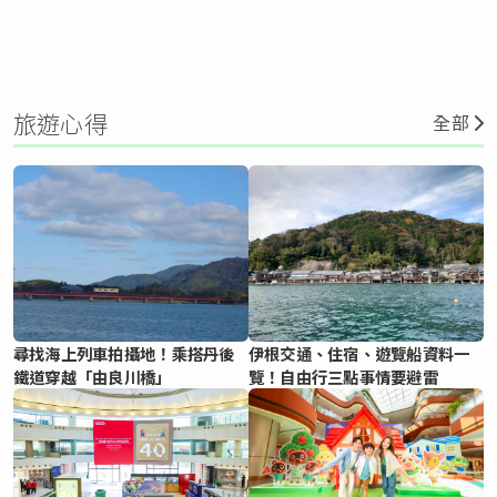
旅遊心得
全部
尋找海上列車拍攝地！乘搭丹後
伊根交通、住宿、遊覽船資料一
鐵道穿越「由良川橋」
覽！自由行三點事情要避雷