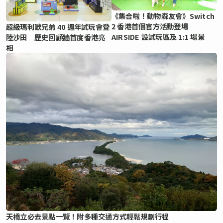
《集合啦！動物森友會》Switch
2 香港首個官方活動登場
超級瑪利歐兄弟 40 週年試玩會登
AIRSIDE 設試玩區及 1:1 場景
陸沙田 歷史回顧牆首度香港亮
相
天橋立必去景點一覽！附多種交通方式輕鬆規劃行程