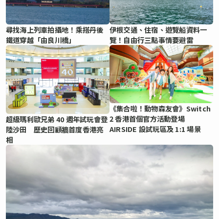
尋找海上列車拍攝地！乘搭丹後
伊根交通、住宿、遊覽船資料一
鐵道穿越「由良川橋」
覽！自由行三點事情要避雷
《集合啦！動物森友會》Switch
2 香港首個官方活動登場
超級瑪利歐兄弟 40 週年試玩會登
AIRSIDE 設試玩區及 1:1 場景
陸沙田 歷史回顧牆首度香港亮
相