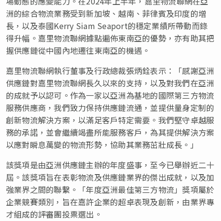
場動態的應變能力。在2024年上半年，嘉里物流聯網在亞
洲的綜合物流業務受到新加坡、越南、菲律賓及印度的增
長，以及泰國Kerry Siam Seaport的穩定業績所帶動而錄
得升幅。嘉里物流聯網據點遍佈東南亞的優勢，亦有助其把
握供應鏈從中國內地遷往東南亞的機遇。
嘉里物流聯網執行董事及行政總裁張炳銓表示：「感謝亞洲
供應鏈對嘉里物流聯網長久以來的支持，以及對我們在亞洲
的成就予以認可。作為一家以亞洲為基地的國際第三方物流
服務供應商，我們致力保持供應鏈流通，並提供量身定制的
創新物流解決方案，以滿足客戶特定需要。我們堅守卓越服
務的承諾，並會繼續竭盡所能服務客戶，為其提供解決方案
以應對瞬息萬變的物流形勢，協助其業務茁壯成長。」
該獎項是由亞洲供應鏈主辦的年度盛事，至今已舉辦近二十
屆。該獎項旨在表彰物流及供應鏈業界的傑出成就，以及加
強業界之間的聯繫。「年度亞洲最佳第三方物流」獎項屬於
企業競賽類別，旨在嘉許企業的超卓表現及創新，由業界專
才組成的評審團投票選出。