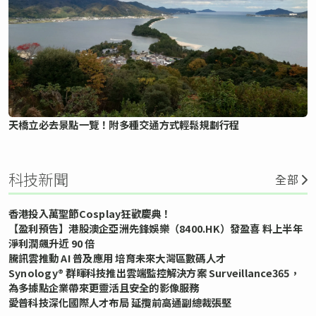
天橋立必去景點一覽！附多種交通方式輕鬆規劃行程
科技新聞
全部
香港投入萬聖節Cosplay狂歡慶典！
【盈利預告】港股澳企亞洲先鋒娛樂（8400.HK）發盈喜 料上半年
淨利潤飆升近 90 倍
騰訊雲推動 AI 普及應用 培育未來大灣區數碼人才
Synology® 群暉科技推出雲端監控解決方案 Surveillance365，
為多據點企業帶來更靈活且安全的影像服務
愛普科技深化國際人才布局 延攬前高通副總裁張堅