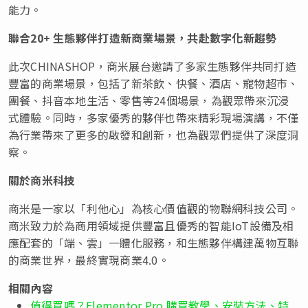
能力。
聯合
20+ 生態夥伴打造新商業場景，共赴數字化新趨勢
此次CHINASHOP，商米展台邀請了多家生態夥伴共同打造
豐富的商業場景，包括了新茶飲、快餐、酒店、寵物超市、
團餐、抖音本地生活、零售等24個場景，為觀眾帶來沉浸
式體驗。同時，多家優秀的夥伴也帶來精彩現場演講，不僅
為行業帶來了更多的啟發和創新，也為觀眾們提供了深度洞
察。
關於商米科技
商米是一家以「利他心」為核心價值觀的物聯網科技公司。
商米致力於為商用領域提供豐富且優秀的智能IoT設備及相
應配套的「端、雲」一體化服務，和生態夥伴構建萬物互聯
的商業世界，最終實現商業4.0。
相關內容
值得買嗎？Elementor Pro 購買教學、安裝方法、特