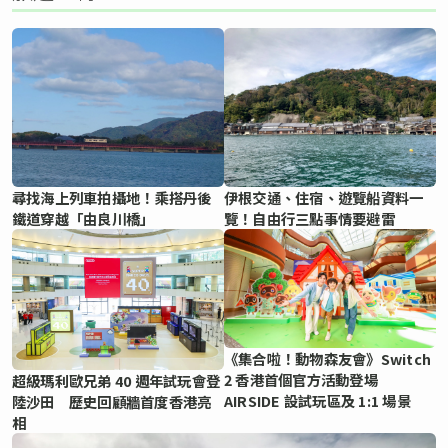
尋找海上列車拍攝地！乘搭丹後
伊根交通、住宿、遊覽船資料一
鐵道穿越「由良川橋」
覽！自由行三點事情要避雷
《集合啦！動物森友會》Switch
2 香港首個官方活動登場
超級瑪利歐兄弟 40 週年試玩會登
AIRSIDE 設試玩區及 1:1 場景
陸沙田 歷史回顧牆首度香港亮
相