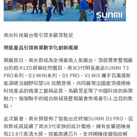
商米科技展台吸引眾多觀眾駐足
明星產品引領商業數字化創新風潮
開展首日，商米即成為全場最高人氣展台。頂部貫穿整個展
台的超大LED屏幕屹然醒目，商米3代明星產品SUNMI T3
PRO系列、D3 MINI系列、D3 PRO、V3 MIX 攜手百萬級新
能源硬派越野仰望U8 炫酷登場，共同展現出國產頂級規格
科技產品的精湛工藝與品質，為觀眾呈現了中國科技的無限
魅力。強強聯手的組合無疑是整個展會秀場最引人注目的焦
點。
此次展會，商米預發佈了智能台式終端SUNMI D3 PRO，這
款新成員延續了商米3代家族的設計風格，擁有金屬鋁機身
和15.6寸高清大屏，搭載高通芯片，支持開機按鍵指紋解