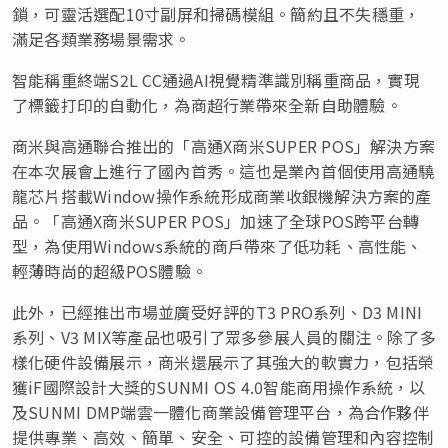
鎖，可靈活選配10寸副屏和掃碼模組。簡約且不失穩重，
滿足各類業務場景需求。
智能稱重終端S2L CC通過AI視覺精準識別稱重商品，實現
了標籤打印的自動化，為商超行業帶來全新自助體驗。
商米與高通聯合推出的「高通X商米SUPER POS」解決方案
在本次展會上進行了國內首秀。這也是業內首個使用高通驍
龍芯片搭載Window操作系統形成商業收銀機解決方案的產
品。「高通X商米SUPER POS」加速了全球POS跨平台轉
型，為使用Windows系統的商戶帶來了低功耗、高性能、
輕薄時尚的超級POS體驗。
此外，已經推出市場並廣受好評的T3 PRO系列、D3 MINI
系列、V3 MIX等產品也吸引了眾多參展人員的關注。除了多
樣化硬件設備展示，商米還展示了其強大的軟實力，包括榮
獲iF國際設計大獎的SUNMI OS 4.0智能商用操作系統，以
及SUNMI DMP端雲一體化商業設備管理平台，為合作夥伴
提供專業、高效、簡單、安全、可控的設備管理和內容控制