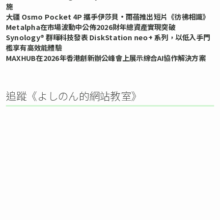
施
大疆 Osmo Pocket 4P 攜手伊莎貝•雨蓓推出短片《彷彿相識》
Metalpha在市場波動中公佈2026財年總資產實現突破
Synology® 群暉科技發表 DiskStation neo+ 系列，以低入手門
檻享有高效能體驗
MAXHUB在2026年香港創新辦公峰會上展示綜合AI協作解決方案
追蹤《よしのん的網站教室》