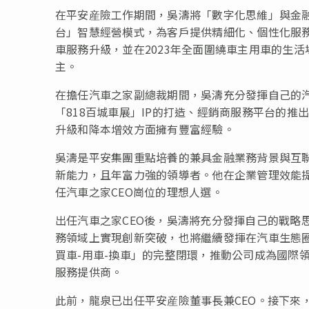
在平安産險工作期間，吳濤將「數字化思維」與金
台」智慧經營模式，為客戶提供精細化、個性化服務
車服務升級，並在2023年全面圍繞車主用車的生
主。
在擔任汽車之家副總裁期間，吳濤充分發揮自己的
「818百城車展」IP的打造、經銷商服務平台的
升級和降本增效方面擁有豐富經驗。
吳濤是平安集團重點培養的兼具金融業務背景與互
新能力，且年富力
強
的領導者。他在企業管理效能
任汽車之家CEO崗位的理想人選。
出任汽車之家CEO後，吳濤將充分發揮自己的戰略
務領域上實現創新突破，也將繼續發揮在汽車生態
買車-用車-換車」的完整閉環，推動公司成為國際領
服務提供商。
此前，龍泉已出任平安産險董事長兼CEO。接下來