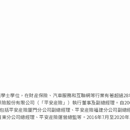
，獲學士學位，在財産保險、汽車服務和互聯網等行業有著超過28
險股份有限公司（「平安産險」）執行董事及副總經理。自20
，包括平安産險厦門分公司副總經理、平安産險福建分公司副總
分公司總經理、平安産險運營總監等。2016年7月至2020年