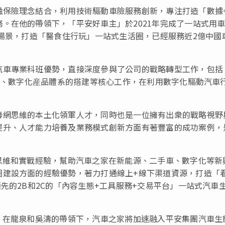
融保險理念結合，利用技術驅動車險服務創新，專注打造「數據
。在他的帶領下，「平安好車主」於2021年完成了一站式用
活場景，打造「醫食住行玩」一站式生活圈，已經服務近2億中國
汽車專業科班優勢，直接深度參與了公司的戰略轉型工作，包括
推出、數字化産品體系的搭建等核心工作，在利用數字化驅動汽車
聯網思維的本土化領軍人才，同時也是一位擁有出衆的戰略視野
提升、人才能力培養及業務模式創新方面有著豐富的成功案例，
思維和實戰經驗，幫助汽車之家在新能源、二手車、數字化等新
圈建設方面的經驗優勢，著力打通
線
上+
線
下渠道資源，打造「看
先的2B和2C的「內容生態+工具服務+交易平台」一站式汽車
，在龍泉和吳濤的帶領下，汽車之家將加速融入平安集團汽車生