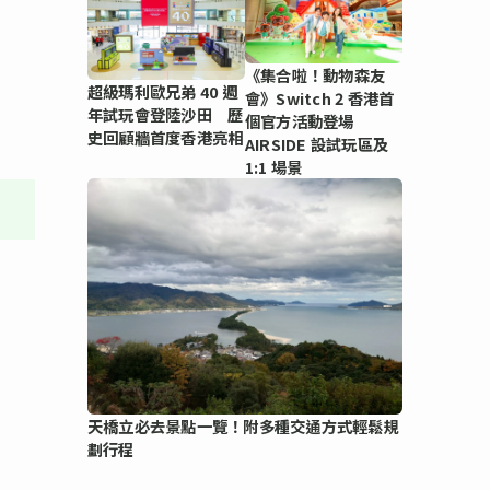
《集合啦！動物森友
超級瑪利歐兄弟 40 週
會》Switch 2 香港首
年試玩會登陸沙田 歷
個官方活動登場
史回顧牆首度香港亮相
AIRSIDE 設試玩區及
1:1 場景
天橋立必去景點一覽！附多種交通方式輕鬆規
劃行程