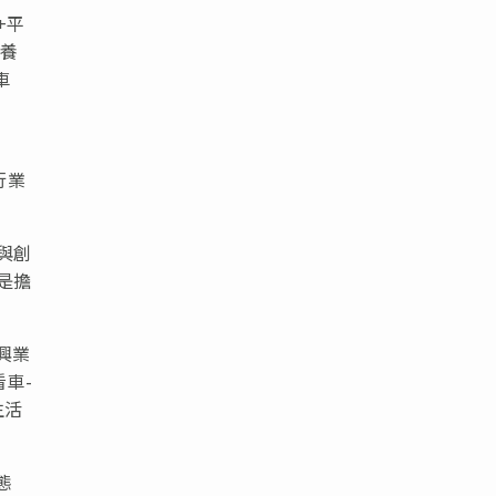
+平
車養
車
行業
與創
是擔
興業
車-
生活
態