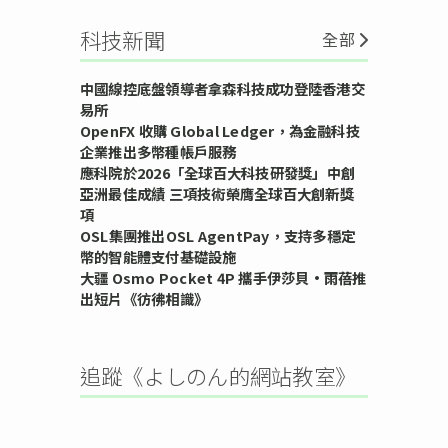
科技新聞
全部
中國線控底盤領導者拿森科技成功登陸香港交
易所
OpenFX 收購 Global Ledger，為金融科技
企業推出多幣種帳戶服務
應科院於2026「全球百大科技研發獎」中創
亞洲最佳成績 三項技術榮膺全球百大創新獎
項
OSL集團推出OSL AgentPay，支持多穩定
幣的智能體支付基礎設施
大疆 Osmo Pocket 4P 攜手伊莎貝•雨蓓推
出短片《彷彿相識》
追蹤《よしのん的網站教室》