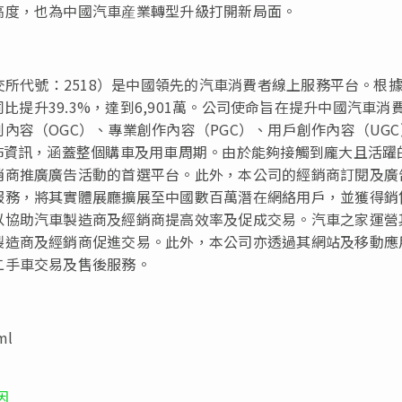
高度，也為中國汽車産業轉型升級打開新局面。
交所代號：2518）是中國領先的汽車消費者線上服務平台。根
戶量同比提升39.3%，達到6,901萬。公司使命旨在提升中國汽車消
內容（OGC）、專業創作內容（PGC）、用戶創作內容（UGC
佈資訊，涵蓋整個購車及用車周期。由於能夠接觸到龐大且活躍
銷商推廣廣告活動的首選平台。此外，本公司的經銷商訂閱及廣
服務，將其實體展廳擴展至中國數百萬潛在網絡用戶，並獲得銷
以協助汽車製造商及經銷商提高效率及促成交易。汽車之家運營
製造商及經銷商促進交易。此外，本公司亦透過其網站及移動應
二手車交易及售後服務。
ml
因