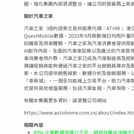
圈，
強
化集團內部資源整合，讓公司的發展再上新
關於汽車之家
汽車之家（紐約證券交易所股票代碼：ATHM； 港
QuestMobile數據，2023年9月移動端日均用
的購車及用車體驗。汽車之家為汽車消費者提供原創
AI創作內容、全面的汽車車型庫以及廣泛的汽車發
車消費者用戶群，汽車之家已成為汽車製造商及經
務讓經銷商能夠通過汽車之家的平台營銷其庫存及
索。本公司提供銷售線索、數據分析及營銷服務，
「車商城」，一個全功能線上交易平台，助力汽車
式提供其他增值服務，包括汽車金融、汽車保險、
有關本集團更多資料，請瀏覽公司網站
https://www.autohome.com.cn/about/index.ht
相關內容
89% 企業數據保護力不足，網絡攻擊成停機主