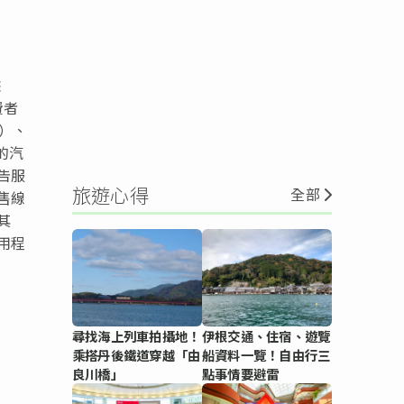
據
費者
）、
的汽
告服
旅遊心得
全部
售線
其
用程
尋找海上列車拍攝地！
伊根交通、住宿、遊覽
乘搭丹後鐵道穿越「由
船資料一覽！自由行三
良川橋」
點事情要避雷