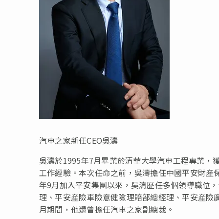
汽車之家新任CEO吳濤
吳濤於1995年7月畢業於清華大學汽車工程專業
工作經驗。本次任命之前，吳濤擔任中國平安財産保
年9月加入平安集團以來，吳濤歷任多個領導職位
理、平安産險車險意健險理賠部總經理、平安産險廣東
月期間，他還曾擔任汽車之家副總裁。