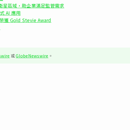
新增衛星區域，助企業滿足監管需求
式 AI 應用
獲 Gold Stevie Award
品
wire
或
GlobeNewswire
。