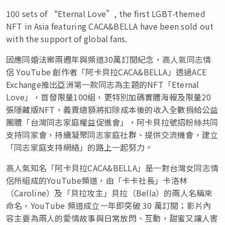
100 sets of “Eternal Love”, the first LGBT-themed
NFT in Asia featuring CACA&BELLA have been sold out
with the support of global fans.
因應同婚法案兩週年與頻道30萬訂閱紀念，高人氣同志情
侶 YouTube 創作者「阿卡貝拉CACA&BELLA」
透過ACE
Exchange
推出亞洲第一款同志為主題的NFT「Eternal
Love」，首發限量100組，更特別加碼實體海報及限量20
張隱藏版NFT，義賣總額將扣除成本後的收入全數捐給公益
團體「台灣同志家庭權益促進會」，阿卡貝拉號招粉絲共同
支持同家會，持續凝聚同志家庭社群、提供交流機會，建立
「同志家庭支持網絡」的路上一起努力
。
高人氣知名「阿卡貝拉CACA&BELLA」是一對
台灣
女同志情
侶所組成的
YouTube
頻道，由「卡卡社長」卡洛林
（Caroline）及「貝拉攻主」貝拉（Bella）的兩人名稱來
命名，YouTube 頻道成立一年即突破 30 萬訂閱；影片內
容主要為兩人的愛情故事與日常放閃、互動，甜蜜又讓人害