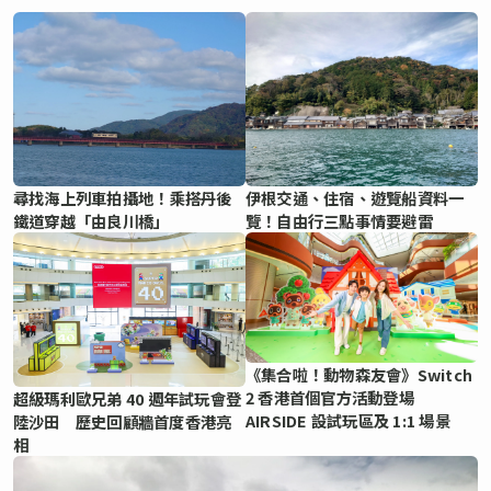
尋找海上列車拍攝地！乘搭丹後
伊根交通、住宿、遊覽船資料一
鐵道穿越「由良川橋」
覽！自由行三點事情要避雷
《集合啦！動物森友會》Switch
2 香港首個官方活動登場
超級瑪利歐兄弟 40 週年試玩會登
AIRSIDE 設試玩區及 1:1 場景
陸沙田 歷史回顧牆首度香港亮
相