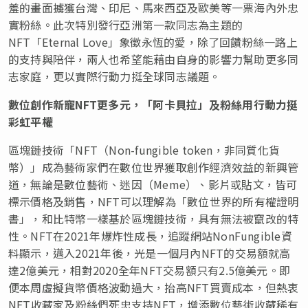
羞的畫面擄獲台灣、印尼、馬來西亞及歐美等一票海內外忠
實粉絲。此次特別發行亞洲第一款同志為主題的
NFT「Eternal Love」象徵永恆的愛，除了回饋粉絲一路上
的支持與陪伴，兩人也希望能藉由自身的影響力幫助更多同
志家庭，更以實際行動力挺全球同志議題。
數位創作新寵
NFT更多元，「阿卡貝拉」及粉絲用行動力挺
彩
虹平權
區塊鏈技術「NFT（Non-fungible token，非同質化貨
幣）」成為藝術家們在數位世界獲取創作經濟效益的新興管
道，無論是數位藝術、迷因（Meme）、影片或貼文，皆可
標示價格及銷售，NFT可以理解為「數位世界的所有權證明
書」，和比特幣一樣基於區塊鏈技術，具有無法被竄改的特
性。NFT在2021年爆炸性成長，追蹤網站NonFungible資
料顯示，邁入2021年後，光是一個月內NFT的交易額就高
達2億美元，相對2020全年NFT交易額只有2.5億美元。即
便本周虛擬貨幣價格波動過大，抬高NFT買賣成本，但熱衷
NFT收藏家及粉絲們死忠支持NFT，增添數位藝術收藏稀有