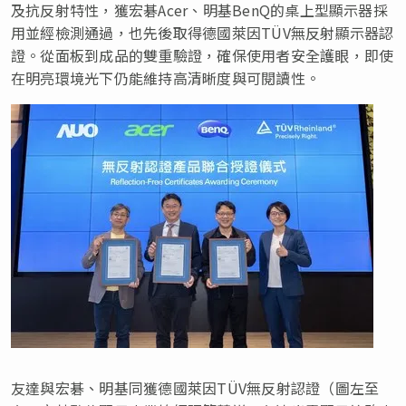
及抗反射特性，獲宏碁Acer、明基BenQ的桌上型顯示器採
用並經檢測通過，也先後取得德國萊因TÜV無反射顯示器認
證。從面板到成品的雙重驗證，確保使用者安全護眼，即使
在明亮環境光下仍能維持高清晰度與可閱讀性。
友達與宏碁、明基同獲德國萊因TÜV無反射認證（圖左至