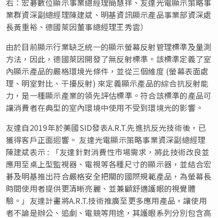
右：宏碁數位顯示事業總經理簡慧祥、友達光電顯示策略事
業群資深副總經理陳建斌、明基資訊顯示產品事業部資深處
長黃重裕、德國萊因董事總經理王秀雲）
由於目前顯示行業缺乏統一的顯示螢幕反射管理標準及量測
方法，因此，德國萊因開發了無反射標準。該標準定義了室
內顯示產品的嚴格環境光條件，並從三個維度 (螢幕表面處
理、明室對比、干擾反射) 來定義顯示產品的綜合抗反射能
力，是一種顯示產業的領先評估標準。符合該標準的產品可
讓消費者在典型的室內環境中使用不受到環境光的影響。
友達自2019年於美國SID發表A.R.T.先進抗反光技術後，已
獲得客戶正面迴響。 友達光電顯示策略事業資深副總經理
陳建斌表示 : 「友達針對消費性市場需求，將此技術改良並
應用至桌上型監視器、電視等各種尺寸的顯示器，並結合宏
碁及明基推出符合嚴格安全把關的國際規範產品，為螢幕長
時間使用者提供更清晰亮麗、並兼顧舒適護眼的視覺體
驗。」友達計畫將A.R.T.技術推廣至更多應用產品，讓使用
者不論是辦公、追劇、電競等用途，其護眼系列分別包含高