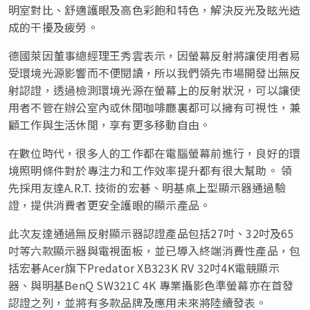
明室對比、舒適護眼及高色彩飽和特色，解決反光及眩光造
成的干擾及疲勞。
德國萊因董事總經理王秀雲表示，因螢幕反射將讓使用者易
受環境光源影響而不便閱讀，所以我們領先市場開發出無反
射認證，透過檢測環境光源在螢幕上的反射狀況，可以讓使
用者不管在辦公室內或休閒咖啡廳裏都可以擁有可視性，兼
顧工作與生活休閒，享有更多移動自由。
在數位時代，很多人的工作都在電腦螢幕前進行，良好的環
境照明條件對於專注力和工作效率提升都有很大幫助。 領
先採用友達A.R.T. 技術的宏碁、明基桌上型顯示器通過驗
證，提供消費者更安全護眼的顯示產品。
此次友達通過無反射顯示器認證產品包括27吋、32吋及65
吋等六款顯示器與電視面板，並已導入終端消費性產品，包
括宏碁Acer旗下Predator XB323K RV 32吋4K電競顯示
器、與明基BenQ SW321C
4K
專業攝影色準螢幕亦在首發
認證之列，並將有多款品牌及應用未來將陸續發表。