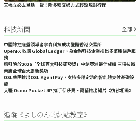
天橋立必去景點一覽！附多種交通方式輕鬆規劃行程
科技新聞
全部
中國線控底盤領導者拿森科技成功登陸香港交易所
OpenFX 收購 Global Ledger，為金融科技企業推出多幣種帳戶服
務
應科院於2026「全球百大科技研發獎」中創亞洲最佳成績 三項技術
榮膺全球百大創新獎項
OSL集團推出OSL AgentPay，支持多穩定幣的智能體支付基礎設
施
大疆 Osmo Pocket 4P 攜手伊莎貝•雨蓓推出短片《彷彿相識》
追蹤《よしのん的網站教室》