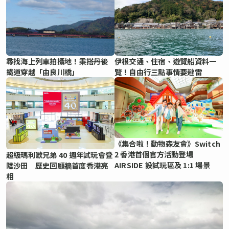
尋找海上列車拍攝地！乘搭丹後
伊根交通、住宿、遊覽船資料一
鐵道穿越「由良川橋」
覽！自由行三點事情要避雷
《集合啦！動物森友會》Switch
2 香港首個官方活動登場
超級瑪利歐兄弟 40 週年試玩會登
AIRSIDE 設試玩區及 1:1 場景
陸沙田 歷史回顧牆首度香港亮
相