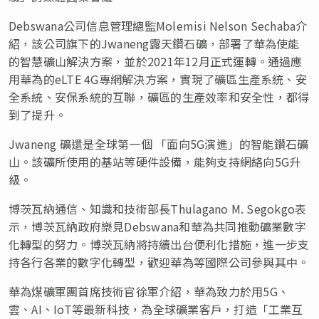
Debswana公司信息管理總監Molemisi Nelson Sechaba介
紹，該公司旗下的Jwaneng露天鑽石礦，部署了華為使能
的智慧礦山解決方案，並於2021年12月正式運轉。通過應
用華為的eLTE 4G專網解決方案，實現了礦區生產系統、安
全系統、安保系統的互聯，礦區的生產效率和安全性，都得
到了提升。
Jwaneng 礦還是全球第一個 「面向5G演進」的智能鑽石礦
山。該礦所使用的基站等硬件設備，能夠支持網絡向5G升
級。
博茨瓦納通信、知識和技術部長Thulagano M. Segokgo表
示，博茨瓦納政府樂見Debswana和華為共同推動礦業數字
化轉型的努力。博茨瓦納將持續出台便利化措施，進一步支
持各行各業的數字化轉型，歡迎華為等國際公司參與其中。
華為煤礦軍團首席技術官徐軍介紹，華為致力於用5G、
雲、AI、IoT等最新科技，為全球礦業客戶，打造「工業互