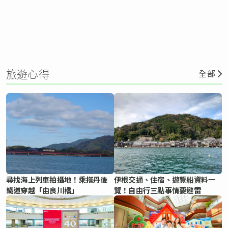
旅遊心得
全部
尋找海上列車拍攝地！乘搭丹後
伊根交通、住宿、遊覽船資料一
鐵道穿越「由良川橋」
覽！自由行三點事情要避雷