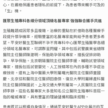
心，在嚴格保護患者隱私的前提下，為患者帶來觸手可及的
「生」機。
匯聚生殖專科各細分領域頂級名醫專家
強強聯合攜手共進
生殖難題成因眾多且複雜，治療的重點在於借助各種醫療手
段提升懷孕機率，經驗豐富的名醫專家能夠給予患者更多希
望。平安好醫生互聯網不孕不育專科中心匯聚生殖醫學各細
分領域名醫專家，可謂群星閃耀。其中包括武警廣東省總隊
醫院主任醫師陳建明，保胎助孕領域專家，擅長促排卵助
孕，早孕保胎。北京朝陽醫院主任醫師李媛，輔助試管領域
專家，擅長包括試管嬰兒、人工授精等在內的多種不孕症治
療技術。還有上海中醫藥大學附屬曙光醫院主任醫師童國
慶、北京協和醫院主任醫師田秦傑、復旦大學附屬婦產科醫
院主任醫師陳國武、上海交通大學附屬第一人民醫院主任醫
師李錚。這些名醫專家大多是知名公立醫院生殖專科首屈一
指的權威專家，具有豐富的理論儲備和臨床經驗。
患者既可以根據自身情況，通過平安好醫生APP中展示的互