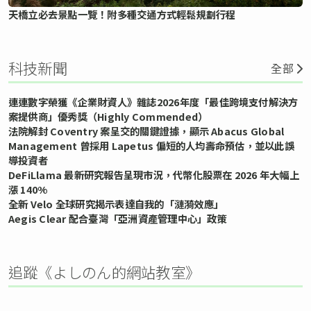
天橋立必去景點一覽！附多種交通方式輕鬆規劃行程
科技新聞
全部
連連數字榮獲《企業財資人》雜誌2026年度「最佳跨境支付解決方
案提供商」優秀獎（Highly Commended）
法院解封 Coventry 案呈交的關鍵證據，顯示 Abacus Global
Management 曾採用 Lapetus 偏短的人均壽命預估，並以此誤
導投資者
DeFiLlama 最新研究報告呈現市況，代幣化股票在 2026 年大幅上
漲 140%
全新 Velo 全球研究揭示表達自我的「漣漪效應」
Aegis Clear 配合臺灣「亞洲資產管理中心」政策
追蹤《よしのん的網站教室》