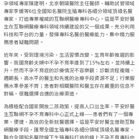
孕領域專家陳建明，北京朝陽醫院主任醫師、輔助試管領域
專家李媛等6位全國知名醫院生殖專科各細分領域頂級名醫
專家，打造專業權威的互聯網醫療專科中心。這是平安好醫
生在互聯網醫療專科領域持續建設的又一個成果，充分利用
科技和平台的力量，發揮專科名醫的醫療能力，集中精力服
務患者疑難問題。
近年來，受到環境污染、生活習慣改變、生育年齡推遲的影
響，我國育齡夫婦中不孕不育率達到了15%左右，並持續上
升。然而不孕不育症的診療情況不容樂觀：診斷流程複雜、
週期長，高水平的醫生和先進的治療手段資源不足；行業服
務水準參差不齊；患者對相關醫院和醫生存在嚴重的信息不
對稱，很難選擇合適的治療渠道。
為積極配合國家開放二孩政策，提高人口出生率，平安好醫
生互聯網不孕不育專科中心正式上線——患者們有了一個專
業、便捷、高效的全新就醫選擇。這是平安好醫生借助互聯
網醫療手段，匯聚全國生殖專科各細分領域頂級名醫專家，
聯合全國知名醫院線下生殖專科打造的線上不孕不育專科中