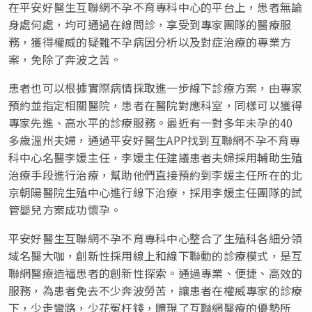
在平安好醫生互聯網不孕不育專科中心的平台上，患者無論
身處何處，均可通過在線問診，享受到專家團隊的醫療服
務，獲得權威的疑難不孕病因分析以及對症治療的專業方
案，免除了奔波之苦。
患者也可以根據實際病情採取進一步線下診療方案，由專家
預約並指定相關醫院，患者在醫院對應科室，同樣可以獲得
專家先進、高水平的診療服務。最近有一對多年未孕的40
多歲溫州夫婦，通過平安好醫生APP找到互聯網不孕不育專
科中心名醫李媛主任，李媛主任建議患者夫婦採用輔助生殖
治療手段進行治療，幫助他們直接預約到李媛主任所在的北
京朝陽醫院生殖中心進行線下治療，採用李媛主任團隊的試
管嬰兒方案成功懷孕。
平安好醫生互聯網不孕不育專科中心整合了生殖科各細分領
域名醫大咖，創新性採用線上和線下聯動的診療模式，是互
聯網醫療造福患者的創新性探索。通過專業、便捷、高效的
服務，為患者免去不少奔波勞苦，讓患者在權威專家的診療
下，少走彎路，少花冤枉錢，體現了互聯網醫療的優勢所