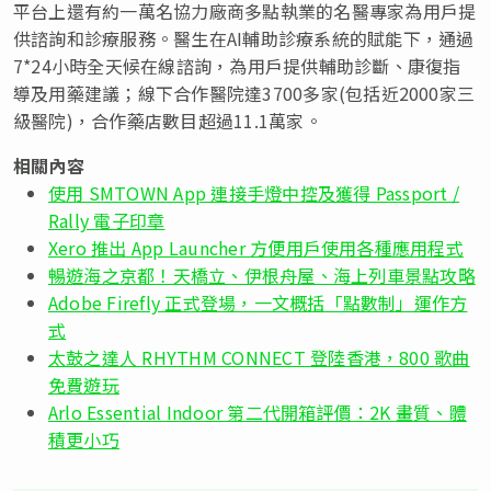
平台上還有約一萬名協力廠商多點執業的名醫專家為用戶提
供諮詢和診療服務。醫生在AI輔助診療系統的賦能下，通過
7*24小時全天候在線諮詢，為用戶提供輔助診斷、康復指
導及用藥建議；線下合作醫院達3700多家(包括近2000家三
級醫院)，合作藥店數目超過11.1萬家。
相關內容
使用 SMTOWN App 連接手燈中控及獲得 Passport /
Rally 電子印章
Xero 推出 App Launcher 方便用戶使用各種應用程式
暢遊海之京都！天橋立、伊根舟屋、海上列車景點攻略
Adobe Firefly 正式登場，一文概括「點數制」運作方
式
太鼓之達人 RHYTHM CONNECT 登陸香港，800 歌曲
免費遊玩
Arlo Essential Indoor 第二代開箱評價：2K 畫質、體
積更小巧